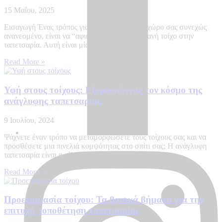
15 Μαΐου, 2025
Εισαγωγή Ένας τρόπος για να διατηρείτε τον χώρο σας συνεχώς
ανανεομένο, είναι να “αφιερώσετε” έναν εμφανή τοίχο στην
ταπετσαρία. Αυτή είναι μία από τις πιο
Read More »
Υφή στους τοίχους: Εξερευνώντας τον κόσμο της
ανάγλυφης ταπετσαρίας
9 Ιουλίου, 2024
Ψάχνετε έναν τρόπο να μεταμορφώσετε τους τοίχους σας και να
προσθέσετε μια πινελιά κομψότητας στο σπίτι σας; Η ανάγλυφη
ταπετσαρία είναι η τέλεια λύση! Σε
Read More »
Προετοιμασία τοίχου: Τα βασικά βήματα για την
επιτυχή τοποθέτηση ταπετσαρίας