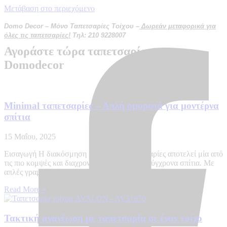
Μετάβαση στο περιεχόμενο
Domo Decor – Μόνο Ταπετσαρίες Τοίχου –
Δωρεάν μεταφορικά για
όλες τις ταπετσαρίες!
Τηλ: 210 9228007
Αγοράστε τώρα ταπετσαρία στο
Domodecor
Minimal ταπετσαρίες – Απλή ομορφιά για μοντέρνα
σπίτια
15 Μαΐου, 2025
Εισαγωγή Η διακόσμηση με minimal ταπετσαρίες αποτελεί μία από
τις πιο κομψές και διαχρονικές επιλογές για σύγχρονα σπίτια. Με
απλές γραμμές, ήπιους χρωματικούς τόνους και
Read More »
Τακτική ανανέωση με ταπετσαρία σε έναν τοίχο