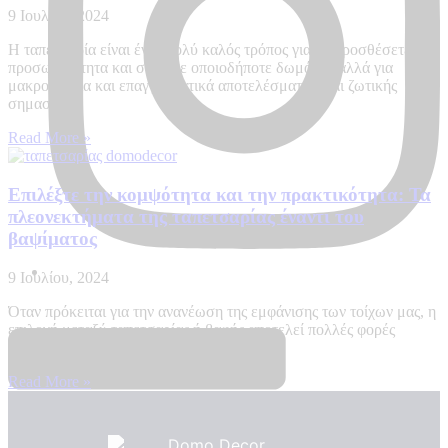
9 Ιουλίου, 2024
Η ταπετσαρία είναι ένας πολύ καλός τρόπος για να προσθέσετε
προσωπικότητα και στυλ σε οποιοδήποτε δωμάτιο, αλλά για
μακροχρόνια και επαγγελματικά αποτελέσματα είναι ζωτικής
σημασίας
Read More »
Επιλέξτε την κομψότητα και την πρακτικότητα: Τα
πλεονεκτήματα της ταπετσαρίας έναντι του
βαψίματος
9 Ιουλίου, 2024
Όταν πρόκειται για την ανανέωση της εμφάνισης των τοίχων μας, η
επιλογή μεταξύ ταπετσαρίας ή βαφής αποτελεί πολλές φορές
δίλημμα. Και οι δύο επιλογές προσφέρουν
Read More »