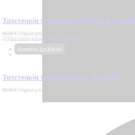
Ταπετσαρία τοίχου MODERNISTA - MO3
80,00
€
Original price was: 80,00 €.
64,00
€
Η τρέχουσα τιμή είναι: 64
Προσθήκη Στο Καλάθι
Ταπετσαρία τοίχου FLORA - FL47462
80,00
€
Original price was: 80,00 €.
64,00
€
Η τρέχουσα τιμή είναι: 64