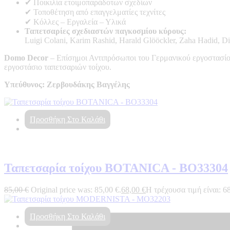
✔ Ποικιλία ετοιμοπαράδοτων σχεδίων
✔ Τοποθέτηση από επαγγελματίες τεχνίτες
✔ Κόλλες – Εργαλεία – Υλικά
Ταπετσαρίες σχεδιαστών παγκοσμίου κύρους:
Luigi Colani, Karim Rashid, Harald Glööckler, Zaha Hadid, Di
Domo Decor
– Επίσημοι Αντιπρόσωποι του Γερμανικού εργοστασίο
εργοστάσιο ταπετσαριών τοίχου.
Yπεύθυνος: Ζερβουδάκης Βαγγέλης
Προσθήκη Στο Καλάθι
Ταπετσαρία τοίχου BOTANICA - BO33304
85,00
€
Original price was: 85,00 €.
68,00
€
Η τρέχουσα τιμή είναι: 68
Προσθήκη Στο Καλάθι