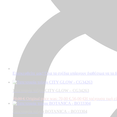
Επισκεφθείτε μας! Όλα τα σχέδια υπάρχουν διαθέσιμα να τα 
Ταπετσαρία τοίχου CITY GLOW – CG34263
70,00
€
Original price was: 70,00 €.
56,00
€
Η τρέχουσα τιμή είν
Ταπετσαρία τοίχου BOTANICA – BO33304