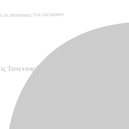
 τις ταπετσαρίες!
Τηλ: 210 9228007
 Ταπετσαρίες Τοίχου