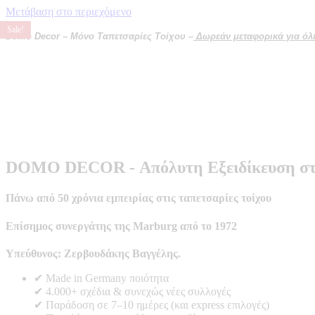
Μετάβαση στο περιεχόμενο
Sale!
Sale!
Sale!
Sale!
Sale!
Sale!
Sale!
Sale!
Sale!
Sale!
Sale!
Sale!
Domo Decor – Μόνο Ταπετσαρίες Τοίχου –
Δωρεάν μεταφορικά για όλες
DOMO DECOR - Απόλυτη Εξειδίκευση στις
Πάνω από 50 χρόνια εμπειρίας στις ταπετσαρίες τοίχου
Επίσημος συνεργάτης της Marburg από το 1972
Yπεύθυνος: Ζερβουδάκης Βαγγέλης.
✔ Made in Germany ποιότητα
✔ 4.000+ σχέδια & συνεχώς νέες συλλογές
✔ Παράδοση σε 7–10 ημέρες (και express επιλογές)