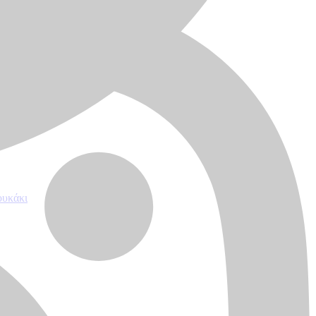
ουκάκι