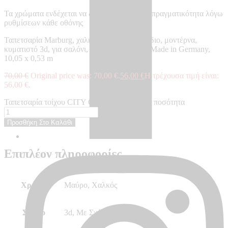
Τα χρώματα ενδέχεται να διαφέρουν από την πραγματικότητα λόγω
ρυθμίσεων κάθε οθόνης
Ταπετσαρία Marburg, χαλκός, μαύρη, με σχέδιο, μοντέρνα,
κυματιστό 3d, για σαλόνι, κρεβατοκάμαρα – Made in Germany,
10,05 x 0,53 m
70,00
€
Original price was: 70,00 €.
56,00
€
Η τρέχουσα τιμή είναι:
56,00 €.
Ταπετσαρία τοίχου CITY GLOW - CG34263 ποσότητα
Προσθήκη Στο Καλάθι
Επιπλέον πληροφορίες
Χρώμα
Μαύρο, Χαλκός
Σχέδιο
3d, Με Σχέδιο