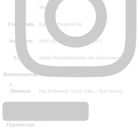
Στυλ
Μοντέρνο
Επανάληψη
Σχέδιο αντικριστό 64
Διαστάσεις
Ρολό 10.05m x 0.53m (5.32m²)
Χώρος
Σαλόνι Κρεβατοκάμαρα και άλλοι χώροι
Κατασκευαστής
Marburg – Made in Germany
Ποιότητα
Hot Embossed, Vinyl, Vlies – Non Woven
Δύσφλεκτες
B – s1 d0
Περισσότερα
–