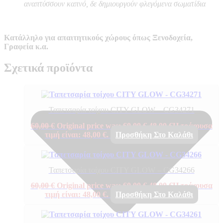
αναπτύσσουν καπνό, δε δημιουργούν φλεγόμενα σωματίδια
Κατάλληλο για απαιτητικούς χώρους όπως Ξενοδοχεία,
Γραφεία κ.α.
Σχετικά προϊόντα
Ταπετσαρία τοίχου CITY GLOW – CG34271
60,00
€
Original price was: 60,00 €.
48,00
€
Η τρέχουσα
τιμή είναι: 48,00 €.
Προσθήκη Στο Καλάθι
Ταπετσαρία τοίχου CITY GLOW – CG34266
60,00
€
Original price was: 60,00 €.
48,00
€
Η τρέχουσα
τιμή είναι: 48,00 €.
Προσθήκη Στο Καλάθι