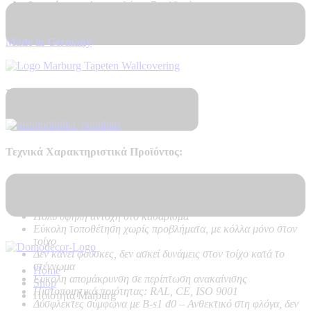
Διαθεσιμότητα
Αποστολή σε 7 – 10 μέρες
Made in Germany
Πιστοποιητικά Ποιότητας
Τεχνικά Χαρακτηριστικά Προϊόντος:
Ποιότητα:
Hot Embossed, PVC on Vlies – Non Woven
backing
Καλή αντοχή στο ηλιακό φως
Πολύ υψηλή αντοχή στο καθάρισμα
Εύκολη τοποθέτηση χωρίς προβλήματα, με κόλλα μόνο στον
τοίχο
Δεν κάνει φούσκες, δεν ασκεί δυνάμεις στον τοίχο κατά το
στέγνωμα
Home
Εύκολη απομάκρυνση σε περίπτωση ανακαίνισης
Shop
Πιστοποιητικά ποιότητας: RAL, CE, ISO 9001
Ποιοτητα Marburg
Δύσφλεκτες σύμφωνα με B-s1 d0 –
Ανθεκτικό στη φλόγα, δεν