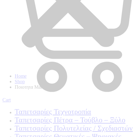
Home
Shop
Ποιοτητα Marburg
Cart
Ταπετσαρίες Τεχνοτροπία
Ταπετσαρίες Πέτρα – Τούβλο – Ξύλο
Ταπετσαρίες Πολυτελείας / Σχεδιαστών
Ταπετσαρίες Θεματικές – Ψηφιακές