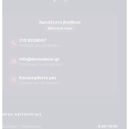
Τεχνογνωσια
Χρειάζεστε βοήθεια;
Κλειστά τώρα
210 9228007
Καλέστε μας για βοήθεια
info@domodecor.gr
Στείλτε μας το αίτημά σας
Επισκεφθείτε μας
Πραμάντων 16, Κουκάκι
ΏΡΕΣ ΛΕΙΤΟΥΡΓΊΑΣ
Δευτέρα – Παρασκευή
8:30–19:00