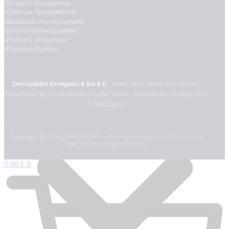
Στοιχεία επιχείρησης
Όροι και Προϋποθέσεις
Δικαίωμα υπαναχώρησης
Έντυπο υπαναχώρησης
Πολιτική απορρήτου
Πολιτική Cookies
Zervoudakis Evangelos & Sia E.E.
· Διακριτικός τίτλος: DomoDecor ·
Πραμάντων 16, 117 41 Αθήνα, Ελλάδα · Α.Φ.Μ.: 084254700 · Αριθμός ΦΠΑ:
EL084254700
Copyright ©
2026
DOMODECOR — Με επιφύλαξη παντός δικαιώματος.
Όροι χρήσης
Απόρρητο
Cookies
0,00
€
0