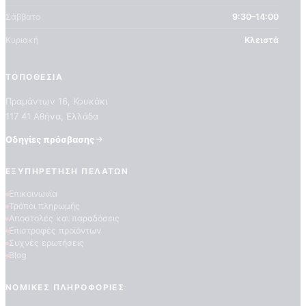
Σάββατο
9:30–14:00
Κυριακή
Κλειστά
ΤΟΠΟΘΕΣΊΑ
Πραμάντων 16, Κουκάκι
117 41 Αθήνα, Ελλάδα
Οδηγίες πρόσβασης
ΠΟΙΟΤΗΤΕΣ ΤΑΠΕΤΣΑΡΙΩΝ
ΕΠΕΞΗΓΗΣΗ ΣΥΜΒΟΛΩΝ
ΕΞΥΠΗΡΈΤΗΣΗ ΠΕΛΑΤΏΝ
Επικοινωνία
Τρόποι πληρωμής
Αποστολές και παραδόσεις
Επιστροφές προϊόντων
Συχνές ερωτήσεις
Blog
ΝΟΜΙΚΈΣ ΠΛΗΡΟΦΟΡΊΕΣ