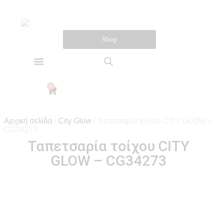
Shop​
ΠΟΙΟΤΗΤΑ MARBURG
0
Αρχική σελίδα
/
City Glow
/ Ταπετσαρία τοίχου CITY GLOW –
CG34273
Ταπετσαρία τοίχου CITY
GLOW – CG34273