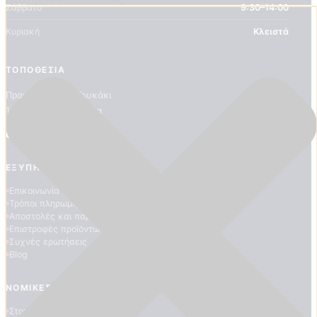
Σάββατο
9:30–14:00
Κυριακή
Κλειστά
ΤΟΠΟΘΕΣΊΑ
Πραμάντων 16, Κουκάκι
117 41 Αθήνα, Ελλάδα
Οδηγίες πρόσβασης
ΕΞΥΠΗΡΈΤΗΣΗ ΠΕΛΑΤΏΝ
Επικοινωνία
Τρόποι πληρωμής
Αποστολές και παραδόσεις
Επιστροφές προϊόντων
Συχνές ερωτήσεις
Blog
ΝΟΜΙΚΈΣ ΠΛΗΡΟΦΟΡΊΕΣ
Στοιχεία επιχείρησης