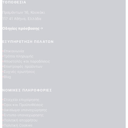
ΤΟΠΟΘΕΣΊΑ
Πραμάντων 16, Κουκάκι
117 41 Αθήνα, Ελλάδα
Οδηγίες πρόσβασης
ΕΞΥΠΗΡΈΤΗΣΗ ΠΕΛΑΤΏΝ
Επικοινωνία
Τρόποι πληρωμής
Αποστολές και παραδόσεις
Επιστροφές προϊόντων
Συχνές ερωτήσεις
Blog
ΝΟΜΙΚΈΣ ΠΛΗΡΟΦΟΡΊΕΣ
Στοιχεία επιχείρησης
Όροι και Προϋποθέσεις
Δικαίωμα υπαναχώρησης
Έντυπο υπαναχώρησης
Πολιτική απορρήτου
Πολιτική Cookies