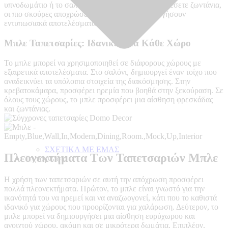
υπνοδωμάτιο ή το σαλόνι σας. Αν θέλετε να προσθέσετε ζωντάνια,
οι πιο σκούρες αποχρώσεις μπορούν να δημιουργήσουν
εντυπωσιακά αποτελέσματα.
Μπλε Ταπετσαρίες: Ιδανικές Για Κάθε Χώρο
Το μπλε μπορεί να χρησιμοποιηθεί σε διάφορους χώρους με
εξαιρετικά αποτελέσματα. Στο σαλόνι, δημιουργεί έναν τοίχο που
αναδεικνύει τα υπόλοιπα στοιχεία της διακόσμησης. Στην
κρεβατοκάμαρα, προσφέρει ηρεμία που βοηθά στην ξεκούραση. Σε
όλους τους χώρους, το μπλε προσφέρει μια αίσθηση φρεσκάδας
και ζωντάνιας.
ΣΧΕΤΙΚΑ ΜΕ ΕΜΑΣ
Πλεονεκτήματα Των Ταπετσαριών Μπλε
Τεχνογνωσια
Η χρήση των ταπετσαριών σε αυτή την απόχρωση προσφέρει
πολλά πλεονεκτήματα. Πρώτον, το μπλε είναι γνωστό για την
ικανότητά του να ηρεμεί και να αναζωογονεί, κάτι που το καθιστά
ιδανικό για χώρους που προορίζονται για χαλάρωση. Δεύτερον, το
μπλε μπορεί να δημιουργήσει μια αίσθηση ευρύχωρου και
ανοιχτού χώρου, ακόμη και σε μικρότερα δωμάτια. Επιπλέον,