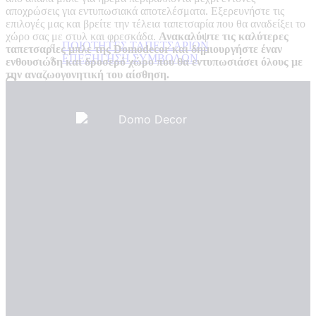
αποχρώσεις για εντυπωσιακά αποτελέσματα. Εξερευνήστε τις
επιλογές μας και βρείτε την τέλεια ταπετσαρία που θα αναδείξει το
χώρο σας με στυλ και φρεσκάδα.
Ανακαλύψτε τις καλύτερες
ΠΟΙΟΤΗΤΕΣ ΤΑΠΕΤΣΑΡΙΩΝ
ταπετσαρίες μπλε της Domodecor και δημιουργήστε έναν
ΕΠΕΞΗΓΗΣΗ ΣΥΜΒΟΛΩΝ
ενθουσιώδη και δροσερό χώρο που θα εντυπωσιάσει όλους με
την αναζωογονητική του αίσθηση.
Products search
0,00
€
0