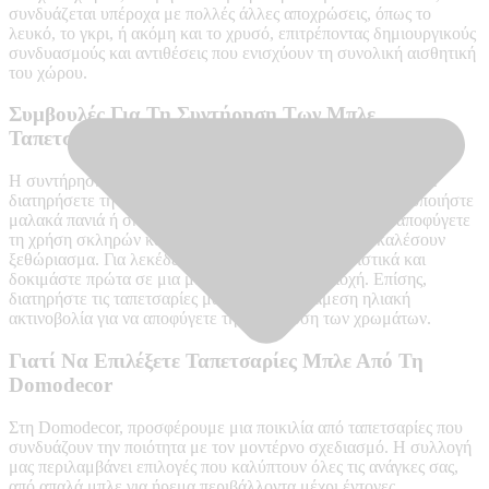
συνδυάζεται υπέροχα με πολλές άλλες αποχρώσεις, όπως το
λευκό, το γκρι, ή ακόμη και το χρυσό, επιτρέποντας δημιουργικούς
συνδυασμούς και αντιθέσεις που ενισχύουν τη συνολική αισθητική
του χώρου.
Συμβουλές Για Τη Συντήρηση Των Μπλε
Ταπετσαριών
Η συντήρηση αυτών των ταπετσαριών είναι σημαντική για να
διατηρήσετε την εμφάνιση και την ποιότητά τους. Χρησιμοποιήστε
μαλακά πανιά ή σκούπες για να αφαιρείτε τη σκόνη και αποφύγετε
τη χρήση σκληρών καθαριστικών που μπορεί να προκαλέσουν
ξεθώριασμα. Για λεκέδες, προτιμήστε ήπια καθαριστικά και
δοκιμάστε πρώτα σε μια μικρή, διακριτική περιοχή. Επίσης,
διατηρήστε τις ταπετσαρίες μακριά από την άμεση ηλιακή
ακτινοβολία για να αποφύγετε την αλλοίωση των χρωμάτων.
Γιατί Να Επιλέξετε Ταπετσαρίες Μπλε Από Τη
Domodecor
Στη Domodecor, προσφέρουμε μια ποικιλία από ταπετσαρίες που
συνδυάζουν την ποιότητα με τον μοντέρνο σχεδιασμό. Η συλλογή
μας περιλαμβάνει επιλογές που καλύπτουν όλες τις ανάγκες σας,
από απαλά μπλε για ήρεμα περιβάλλοντα μέχρι έντονες