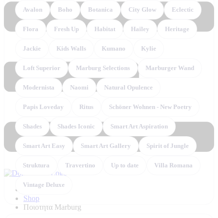
Avalon
Boho
Botanica
City Glow
Eclectic
Flora
Fresh Up
Habitat
Hailey
Heritage
Jackie
Kids Walls
Kumano
Kylie
Loft Superior
Marburg Selections
Marburger Wand
Modernista
Naomi
Natural Opulence
Papis Loveday
Ritus
Schöner Wohnen - New Poetry
Shades
Shades Iconic
Smart Art Aspiration
Smart Art Easy
Smart Art Gallery
Spirit of Jungle
Struktura
Travertino
Up to date
Villa Romana
Vintage Deluxe
Home
Shop
Ποιοτητα Marburg