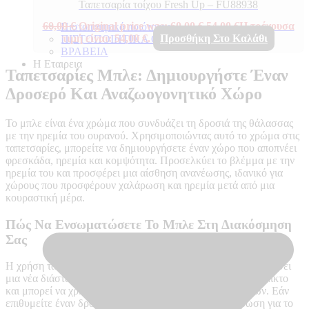
Ταπετσαρία τοίχου Fresh Up – FU88938
60,00
€
Original price was: 60,00 €.
54,00
€
Η τρέχουσα
Πιστοποιητικά ποιότητας
τιμή είναι: 54,00 €.
Προσθήκη Στο Καλάθι
ΠΙΣΤΟΠΟΙΗΤΙΚΑ ΟΙΚΟΛΟΓΙΑΣ
ΒΡΑΒΕΙΑ
Η Εταιρεια
Ταπετσαρίες Μπλε: Δημιουργήστε Έναν
Δροσερό Και Αναζωογονητικό Χώρο
Το μπλε είναι ένα χρώμα που συνδυάζει τη δροσιά της θάλασσας
με την ηρεμία του ουρανού. Χρησιμοποιώντας αυτό το χρώμα στις
ταπετσαρίες, μπορείτε να δημιουργήσετε έναν χώρο που αποπνέει
φρεσκάδα, ηρεμία και κομψότητα. Προσελκύει το βλέμμα με την
ηρεμία του και προσφέρει μια αίσθηση ανανέωσης, ιδανικό για
χώρους που προσφέρουν χαλάρωση και ηρεμία μετά από μια
κουραστική μέρα.
Πώς Να Ενσωματώσετε Το Μπλε Στη Διακόσμηση
Σας
Η χρήση ταπετσαριών σε αποχρώσεις του μπλε μπορεί να δώσει
μια νέα διάσταση στον χώρο σας. Αυτό το χρώμα είναι ευέλικτο
και μπορεί να χρησιμοποιηθεί σε διάφορους τύπους χώρων. Εάν
επιθυμείτε έναν δροσερό χώρο, επιλέξτε απαλή απόχρωση για το