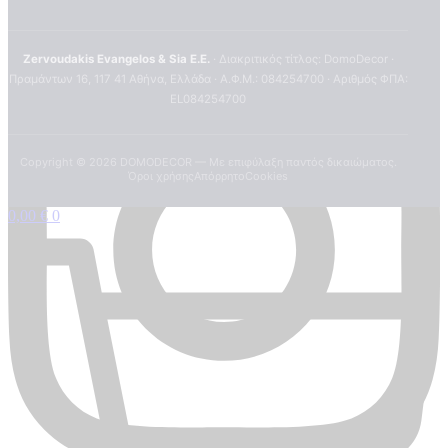
Zervoudakis Evangelos & Sia E.E.
· Διακριτικός τίτλος: DomoDecor ·
Πραμάντων 16, 117 41 Αθήνα, Ελλάδα · Α.Φ.Μ.: 084254700 · Αριθμός ΦΠΑ:
EL084254700
Copyright ©
2026
DOMODECOR — Με επιφύλαξη παντός δικαιώματος.
Όροι χρήσης
Απόρρητο
Cookies
0,00
€
0