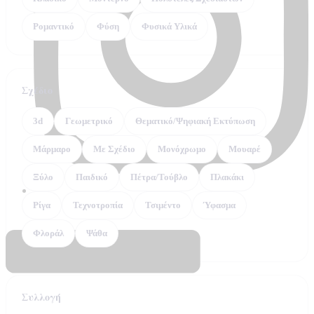
Ρομαντικό
Φύση
Φυσικά Υλικά
Σχέδιο
3d
Γεωμετρικό
Θεματικό/Ψηφιακή Εκτύπωση
Μάρμαρο
Με Σχέδιο
Μονόχρωμο
Μουαρέ
Ξύλο
Παιδικό
Πέτρα/Τούβλο
Πλακάκι
Ρίγα
Τεχνοτροπία
Τσιμέντο
Ύφασμα
Φλοράλ
Ψάθα
Συλλογή