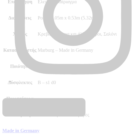
Επανάληψη
Ελεύθερο ταίριαγμα
Διαστάσεις
Ρολό 10.05m x 0.53m (5.32m²)
Χώρος
Κρεβατοκάμαρα και άλλοι χώροι, Σαλόνι
Κατασκευαστής
Marburg – Made in Germany
Ποιότητα
Hot Embossed, Vinyl, Vlies – Non Woven
Δύσφλεκτες
B – s1 d0
Περισσότερα
–
Διαθεσιμότητα
Αποστολή σε 7 – 10 μέρες
Made in Germany