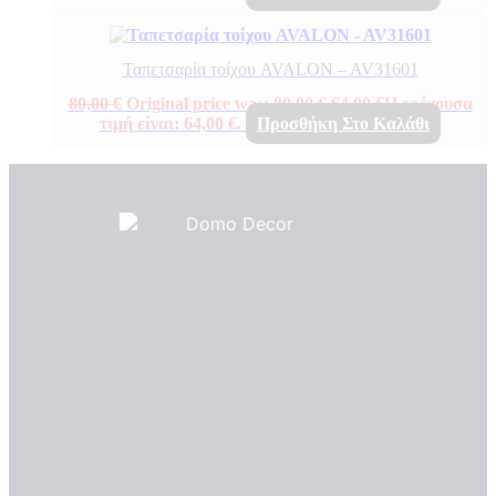
Ταπετσαρία τοίχου AVALON – AV31601
80,00
€
Original price was: 80,00 €.
64,00
€
Η τρέχουσα
τιμή είναι: 64,00 €.
Προσθήκη Στο Καλάθι
Πιστοποιητικά ποιότητας
ΠΙΣΤΟΠΟΙΗΤΙΚΑ ΟΙΚΟΛΟΓΙΑΣ
ΒΡΑΒΕΙΑ
Η Εταιρεια