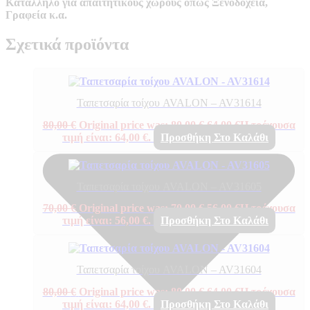
Κατάλληλο για απαιτητικούς χώρους όπως Ξενοδοχεία,
Γραφεία κ.α.
Σχετικά προϊόντα
Ταπετσαρία τοίχου AVALON – AV31614
80,00
€
Original price was: 80,00 €.
64,00
€
Η τρέχουσα
τιμή είναι: 64,00 €.
Προσθήκη Στο Καλάθι
Ταπετσαρία τοίχου AVALON – AV31605
70,00
€
Original price was: 70,00 €.
56,00
€
Η τρέχουσα
τιμή είναι: 56,00 €.
Προσθήκη Στο Καλάθι
Ταπετσαρία τοίχου AVALON – AV31604
80,00
€
Original price was: 80,00 €.
64,00
€
Η τρέχουσα
τιμή είναι: 64,00 €.
Προσθήκη Στο Καλάθι