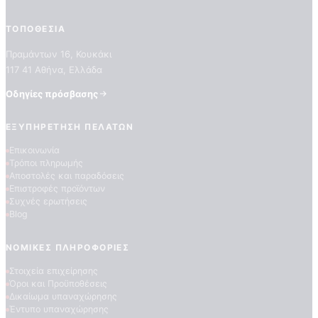
ΤΟΠΟΘΕΣΊΑ
Πραμάντων 16, Κουκάκι
117 41 Αθήνα, Ελλάδα
Οδηγίες πρόσβασης
ΕΞΥΠΗΡΈΤΗΣΗ ΠΕΛΑΤΏΝ
ΠΟΙΟΤΗΤΕΣ ΤΑΠΕΤΣΑΡΙΩΝ
Επικοινωνία
ΕΠΕΞΗΓΗΣΗ ΣΥΜΒΟΛΩΝ
Τρόποι πληρωμής
Αποστολές και παραδόσεις
Επιστροφές προϊόντων
Συχνές ερωτήσεις
Blog
ΝΟΜΙΚΈΣ ΠΛΗΡΟΦΟΡΊΕΣ
Στοιχεία επιχείρησης
Όροι και Προϋποθέσεις
Δικαίωμα υπαναχώρησης
Έντυπο υπαναχώρησης