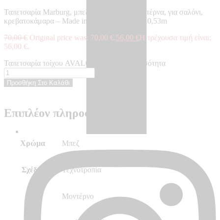
Ταπετσαρία Marburg, μπεζ, τεχνοτροπία, μοντέρνα, για σαλόνι,
κρεβατοκάμαρα – Made in Germany, 10,05 x 0,53m
70,00
€
Original price was: 70,00 €.
56,00
€
Η τρέχουσα τιμή είναι:
56,00 €.
Ταπετσαρία τοίχου AVALON - AV31641 ποσότητα
Προσθήκη Στο Καλάθι
Επιπλέον πληροφορίες
Χρώμα
Μπεζ
Σχέδιο
Τεχνοτροπία
Στυλ
Μοντέρνο