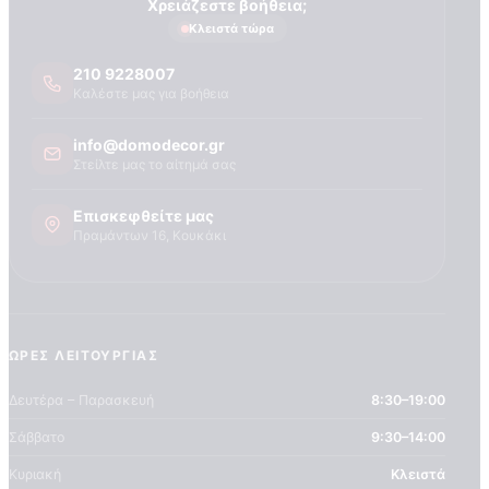
Τεχνογνωσια
Χρειάζεστε βοήθεια;
Κλειστά τώρα
210 9228007
Καλέστε μας για βοήθεια
info@domodecor.gr
Στείλτε μας το αίτημά σας
Επισκεφθείτε μας
Πραμάντων 16, Κουκάκι
ΏΡΕΣ ΛΕΙΤΟΥΡΓΊΑΣ
Δευτέρα – Παρασκευή
8:30–19:00
Σάββατο
9:30–14:00
Κυριακή
Κλειστά