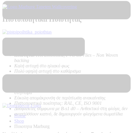
Πιστοποιητικά Ποιότητας
Τεχνικά Χαρακτηριστικά Προϊόντος:
Ποιότητα:
Hot Embossed, PVC on Vlies – Non Woven
backing
Καλή αντοχή στο ηλιακό φως
Πολύ υψηλή αντοχή στο καθάρισμα
Εύκολη τοποθέτηση χωρίς προβλήματα, με κόλλα μόνο στον
τοίχο
Δεν κάνει φούσκες, δεν ασκεί δυνάμεις στον τοίχο κατά το
στέγνωμα
Εύκολη απομάκρυνση σε περίπτωση ανακαίνισης
Πιστοποιητικά ποιότητας: RAL, CE, ISO 9001
Δύσφλεκτες σύμφωνα με B-s1 d0 –
Ανθεκτικό στη φλόγα, δεν
αναπτύσσουν καπνό, δε δημιουργούν φλεγόμενα σωματίδια
Home
Shop
Ποιοτητα Marburg