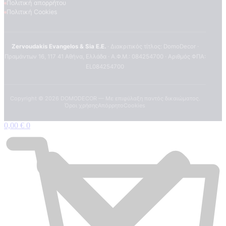
Πολιτική απορρήτου
Πολιτική Cookies
Zervoudakis Evangelos & Sia E.E.
· Διακριτικός τίτλος: DomoDecor ·
Πραμάντων 16, 117 41 Αθήνα, Ελλάδα · Α.Φ.Μ.: 084254700 · Αριθμός ΦΠΑ:
EL084254700
Copyright ©
2026
DOMODECOR — Με επιφύλαξη παντός δικαιώματος.
Όροι χρήσης
Απόρρητο
Cookies
0,00
€
0