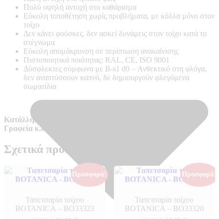
Πολύ υψηλή αντοχή στο καθάρισμα
Εύκολη τοποθέτηση χωρίς προβλήματα, με κόλλα μόνο στον
τοίχο
Δεν κάνει φούσκες, δεν ασκεί δυνάμεις στον τοίχο κατά το
στέγνωμα
Εύκολη απομάκρυνση σε περίπτωση ανακαίνισης
Πιστοποιητικά ποιότητας: RAL, CE, ISO 9001
Δύσφλεκτες σύμφωνα με B-s1 d0 –
Ανθεκτικό στη φλόγα,
δεν αναπτύσσουν καπνό, δε δημιουργούν φλεγόμενα
σωματίδια
Κατάλληλο για απαιτητικούς χώρους όπως Ξενοδοχεία,
Γραφεία κ.α.
Σχετικά προϊόντα
Προσφορά!
Προσφορά!
Ταπετσαρία τοίχου
Ταπετσαρία τοίχου
BOTANICA – BO33323
BOTANICA – BO33320