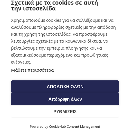
Σχετικά με τα cookies σε αυτή
0,00
€
0
την ιστοσελίδα
Χρησιμοποιούμε cookies για να συλλέξουμε και να
αναλύσουμε πληροφορίες σχετικές με την απόδοση
και τη χρήση της ιστοσελίδας, να προσφέρουμε
λειτουργίες σχετικές με τα κοινωνικά δίκτυα, να
βελτιώσουμε την εμπειρία πλοήγησης και να
εξατομικεύσουμε περιεχόμενο και προωθητικές
ενέργειες.
Μάθετε περισσότερα
ΑΠΟΔΟΧΗ ΟΛΩΝ
Απόρριψη όλων
ΡΥΘΜΙΣΕΙΣ
Cart
Powered by
CookieHub Consent Management
Shop​