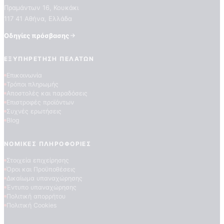
Πραμάντων 16, Κουκάκι
117 41 Αθήνα, Ελλάδα
Οδηγίες πρόσβασης
ΕΞΥΠΗΡΈΤΗΣΗ ΠΕΛΑΤΏΝ
Επικοινωνία
Τρόποι πληρωμής
ΠΟΙΟΤΗΤΕΣ ΤΑΠΕΤΣΑΡΙΩΝ
Αποστολές και παραδόσεις
ΕΠΕΞΗΓΗΣΗ ΣΥΜΒΟΛΩΝ
Επιστροφές προϊόντων
Συχνές ερωτήσεις
Blog
ΝΟΜΙΚΈΣ ΠΛΗΡΟΦΟΡΊΕΣ
Στοιχεία επιχείρησης
Όροι και Προϋποθέσεις
Δικαίωμα υπαναχώρησης
Έντυπο υπαναχώρησης
Πολιτική απορρήτου
Πολιτική Cookies