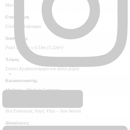
Μοντέρνο
Επανάληψη
Ελεύθερο ταίριαγμα
Διαστάσεις
Ρολό 10.05m x 0.53m (5.32m²)
Χώρος
Σαλόνι Κρεβατοκάμαρα και άλλοι χώροι
Κατασκευαστής
Marburg – Made in Germany
Ποιότητα
Hot Embossed, Vinyl, Vlies – Non Woven
Δύσφλεκτες