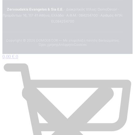
Zervoudakis Evangelos & Sia E.E.
· Διακριτικός τίτλος: DomoDecor ·
Πραμάντων 16, 117 41 Αθήνα, Ελλάδα · Α.Φ.Μ.: 084254700 · Αριθμός ΦΠΑ:
EL084254700
Copyright ©
2026
DOMODECOR — Με επιφύλαξη παντός δικαιώματος.
Όροι χρήσης
Απόρρητο
Cookies
0,00
€
0