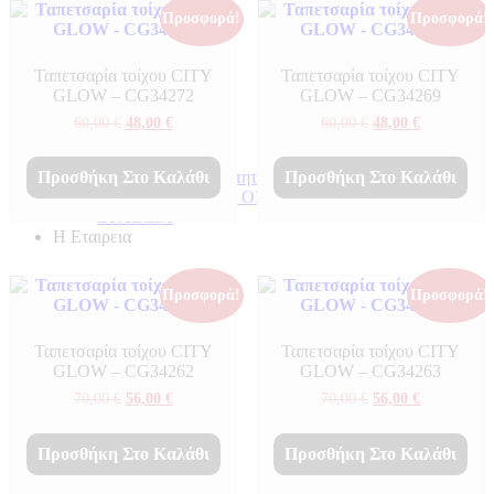
Προσφορά!
Προσφορά!
Ταπετσαρία τοίχου CITY
Ταπετσαρία τοίχου CITY
GLOW – CG34272
GLOW – CG34269
Original
Η
Original
Η
60,00
€
48,00
€
60,00
€
48,00
€
price
τρέχουσα
price
τρέχουσα
was:
τιμή
was:
τιμή
60,00 €.
είναι:
60,00 €.
είναι:
Πιστοποιητικά ποιότητας
Προσθήκη Στο Καλάθι
Προσθήκη Στο Καλάθι
48,00 €.
48,00 €.
ΠΙΣΤΟΠΟΙΗΤΙΚΑ ΟΙΚΟΛΟΓΙΑΣ
ΒΡΑΒΕΙΑ
Η Εταιρεια
Προσφορά!
Προσφορά!
Ταπετσαρία τοίχου CITY
Ταπετσαρία τοίχου CITY
GLOW – CG34262
GLOW – CG34263
Original
Η
Original
Η
70,00
€
56,00
€
70,00
€
56,00
€
price
τρέχουσα
price
τρέχουσα
was:
τιμή
was:
τιμή
70,00 €.
είναι:
70,00 €.
είναι:
Προσθήκη Στο Καλάθι
Προσθήκη Στο Καλάθι
56,00 €.
56,00 €.