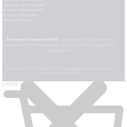
Δικαίωμα υπαναχώρησης
Έντυπο υπαναχώρησης
Πολιτική απορρήτου
Πολιτική Cookies
Zervoudakis Evangelos & Sia E.E.
· Διακριτικός τίτλος: DomoDecor ·
Πραμάντων 16, 117 41 Αθήνα, Ελλάδα · Α.Φ.Μ.: 084254700 · Αριθμός ΦΠΑ:
EL084254700
Copyright ©
2026
DOMODECOR — Με επιφύλαξη παντός δικαιώματος.
Όροι χρήσης
Απόρρητο
Cookies
0,00
€
0