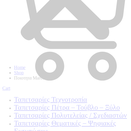
Home
Shop
Ποιοτητα Marburg
Cart
Ταπετσαρίες Τεχνοτροπία
Ταπετσαρίες Πέτρα – Τούβλο – Ξύλο
Ταπετσαρίες Πολυτελείας / Σχεδιαστών
Ταπετσαρίες Θεματικές – Ψηφιακές
Εκτυπώσεις