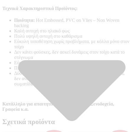
Τεχνικά Χαρακτηριστικά Προϊόντος:
Ποιότητα:
Hot Embossed, PVC on Vlies – Non Woven
backing
Καλή αντοχή στο ηλιακό φως
Πολύ υψηλή αντοχή στο καθάρισμα
Εύκολη τοποθέτηση χωρίς προβλήματα, με κόλλα μόνο στον
τοίχο
Δεν κάνει φούσκες, δεν ασκεί δυνάμεις στον τοίχο κατά το
στέγνωμα
Εύκολη απομάκρυνση σε περίπτωση ανακαίνισης
Πιστοποιητικά ποιότητας: RAL, CE, ISO 9001
Δύσφλεκτες σύμφωνα με B-s1 d0 –
Ανθεκτικό στη φλόγα,
δεν αναπτύσσουν καπνό, δε δημιουργούν φλεγόμενα
σωματίδια
Κατάλληλο για απαιτητικούς χώρους όπως Ξενοδοχεία,
Γραφεία κ.α.
Σχετικά προϊόντα