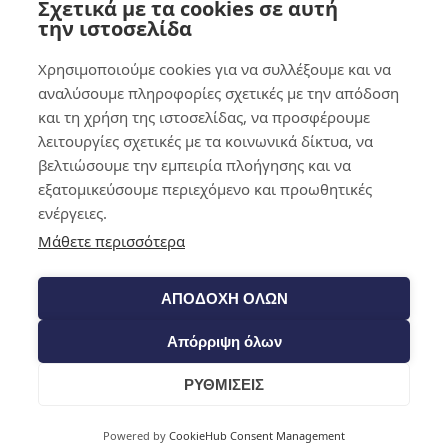
Σχετικά με τα cookies σε αυτή
0,00
€
0
την ιστοσελίδα
Χρησιμοποιούμε cookies για να συλλέξουμε και να
αναλύσουμε πληροφορίες σχετικές με την απόδοση
και τη χρήση της ιστοσελίδας, να προσφέρουμε
λειτουργίες σχετικές με τα κοινωνικά δίκτυα, να
βελτιώσουμε την εμπειρία πλοήγησης και να
εξατομικεύσουμε περιεχόμενο και προωθητικές
ενέργειες.
Μάθετε περισσότερα
ΑΠΟΔΟΧΗ ΟΛΩΝ
Απόρριψη όλων
ΡΥΘΜΙΣΕΙΣ
Cart
Powered by
CookieHub Consent Management
Shop​