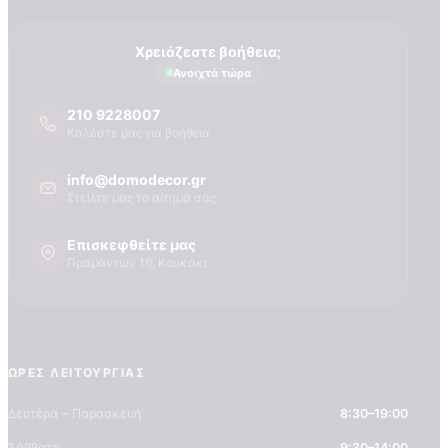
Χρειάζεστε βοήθεια;
Ανοιχτά τώρα
210 9228007
Καλέστε μας για βοήθεια
info@domodecor.gr
Στείλτε μας το αίτημά σας
Επισκεφθείτε μας
Πραμάντων 16, Κουκάκι
ΏΡΕΣ ΛΕΙΤΟΥΡΓΊΑΣ
Δευτέρα – Παρασκευή
8:30–19:00
Σάββατο
9:30–14:00