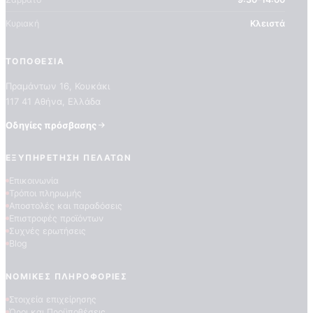
Κυριακή
Κλειστά
ΤΟΠΟΘΕΣΊΑ
Πραμάντων 16, Κουκάκι
117 41 Αθήνα, Ελλάδα
Οδηγίες πρόσβασης
ΠΟΙΟΤΗΤΕΣ ΤΑΠΕΤΣΑΡΙΩΝ
ΕΠΕΞΗΓΗΣΗ ΣΥΜΒΟΛΩΝ
ΕΞΥΠΗΡΈΤΗΣΗ ΠΕΛΑΤΏΝ
Επικοινωνία
Τρόποι πληρωμής
Αποστολές και παραδόσεις
Επιστροφές προϊόντων
Συχνές ερωτήσεις
Blog
ΝΟΜΙΚΈΣ ΠΛΗΡΟΦΟΡΊΕΣ
Στοιχεία επιχείρησης
Όροι και Προϋποθέσεις