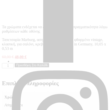
Τα χρώματα ενδέχεται να διαφέρουν από την πραγματικότητα λόγω
ρυθμίσεων κάθε οθόνης
Ταπετσαρία Marburg, ασημί, γκρι, με σχέδιο, φθαρμένο vintage,
κλασική, για σαλόνι, κρεβατοκάμαρα – Made in Germany, 10,05 x
0,53 m
Original
Η
60,00
€
48,00
€
price
τρέχουσα
Ταπετσαρία
was:
Προσθήκη Στο Καλάθι
τιμή
τοίχου
60,00 €.
είναι:
CITY
48,00 €.
GLOW
Επιπλέον πληροφορίες
-
CG34291
ποσότητα
Χρώμα
Ασημί, Γκρι