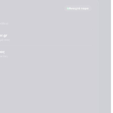
Ανοιχτά τώρα
οήθεια
r.gr
ημά σας
μας
υκάκι