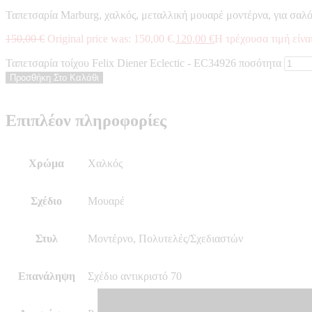
Ταπετσαρία Marburg, χαλκός, μεταλλική μουαρέ μοντέρνα, για σαλ
150,00
€
Original price was: 150,00 €.
120,00
€
Η τρέχουσα τιμή είναι
Ταπετσαρία τοίχου Felix Diener Eclectic - EC34926 ποσότητα
Προσθήκη Στο Καλάθι
Επιπλέον πληροφορίες
Χρώμα
Χαλκός
Σχέδιο
Μουαρέ
Στυλ
Μοντέρνο, Πολυτελές/Σχεδιαστών
Επανάληψη
Σχέδιο αντικριστό 70