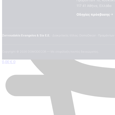
Πραμάντων 16, Κουκάκι
117 41 Αθήνα, Ελλάδα
Οδηγίες πρόσβασης
Zervoudakis Evangelos & Sia E.E.
· Διακριτικός τίτλος: DomoDecor · Πραμάντων
Copyright ©
2026
DOMODECOR — Με επιφύλαξη παντός δικαιώματος.
0,00
€
0