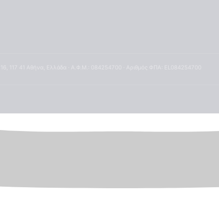
 16, 117 41 Αθήνα, Ελλάδα · Α.Φ.Μ.: 084254700 · Αριθμός ΦΠΑ: EL084254700