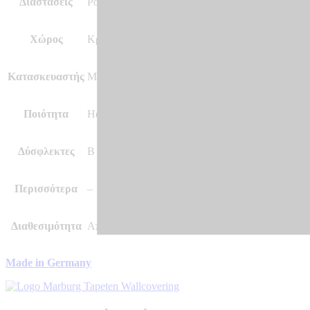
Διαστάσεις
Ρολό 10.05m x 0.70m (7.03m²)
Χώρος
Κρεβατοκάμαρα και άλλοι χώροι, Σαλόνι
Κατασκευαστής
Marburg – Made in Germany
Ποιότητα
Hot Embossed, Vinyl, Vlies – Non Woven
Δύσφλεκτες
B – s1 d0
Περισσότερα
–
Διαθεσιμότητα
Αποστολή σε 7 – 10 μέρες
Made in Germany