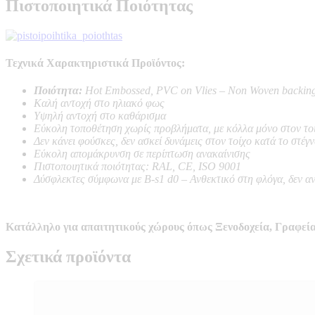
Πιστοποιητικά Ποιότητας
Τεχνικά Χαρακτηριστικά Προϊόντος:
Ποιότητα:
Hot Embossed, PVC on Vlies – Non Woven backin
Καλή αντοχή στο ηλιακό φως
Υψηλή αντοχή στο καθάρισμα
Εύκολη τοποθέτηση χωρίς προβλήματα, με κόλλα μόνο στον το
Δεν κάνει φούσκες, δεν ασκεί δυνάμεις στον τοίχο κατά το στέγ
Εύκολη απομάκρυνση σε περίπτωση ανακαίνισης
Πιστοποιητικά ποιότητας: RAL, CE, ISO 9001
Δύσφλεκτες σύμφωνα με B-s1 d0 –
Ανθεκτικό στη φλόγα, δεν α
Κατάλληλο για απαιτητικούς χώρους όπως Ξενοδοχεία, Γραφεία
Σχετικά προϊόντα