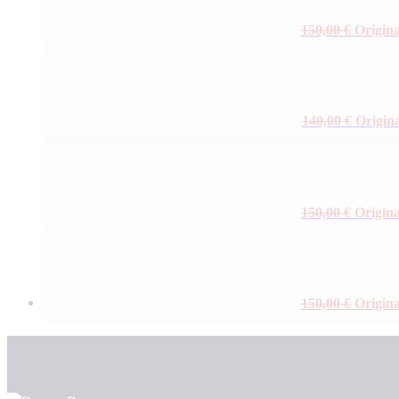
150,00
€
Origina
140,00
€
Origina
150,00
€
Origina
150,00
€
Origina