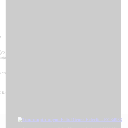
g
ίχο
νωμα
ναπτύσσουν καπνό, δε δημιουργούν φλεγόμενα σωματίδια
 κ.α.