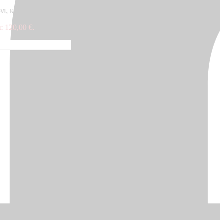
όνι, κρεβατοκάμαρα – Made in Germany, 10,05 x 0,70m
: 120,00 €.