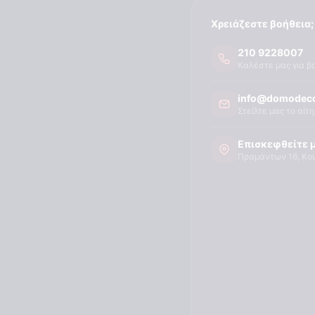
Χρειάζεστε βοήθεια;
210 9228007
Καλέστε μας για β
info@domodeco
Στείλτε μας το αίτ
Επισκεφθείτε 
Πραμάντων 16, Κο