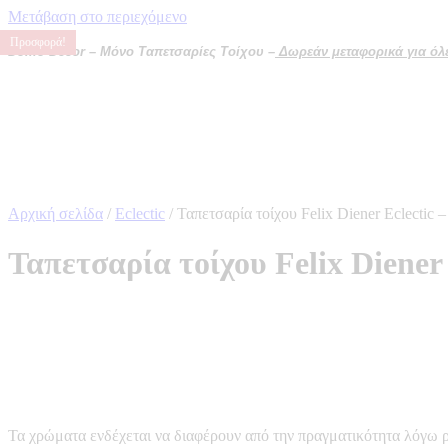
Μετάβαση στο περιεχόμενο
Προσφορά!
Προσφορά!
Προσφορά!
Προσφορά!
Domo Decor – Μόνο Ταπετσαρίες Τοίχου –
Δωρεάν μεταφορικά για όλες
Αρχική σελίδα
/
Eclectic
/ Ταπετσαρία τοίχου Felix Diener Eclectic
Ταπετσαρία τοίχου Felix Diener
Τα χρώματα ενδέχεται να διαφέρουν από την πραγματικότητα λόγω 