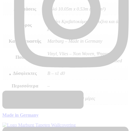
Διαστάσεις
Ρολό 10.05m x 0.53m (5.32m²)
Σαλόνι Κρεβατοκάμαρα Κουζίνα και άλλοι
Χώρος
χώροι
Κατασκευαστής
Marburg – Made in Germany
Vinyl, Vlies – Non Woven, Ψηφιακή
Ποιότητα
Εκτύπωση σε ταπετσαρία Hot Embossed
Δύσφλεκτες
B – s1 d0
Περισσότερα
–
Διαθεσιμότητα
Αποστολή σε 7 – 10 μέρες
Made in Germany