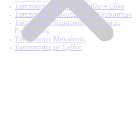
Ταπετσαρίες Πέτρα – Τούβλο – Ξύλο
Ταπετσαρίες Πολυτελείας / Σχεδιαστών
Ταπετσαρίες Θεματικές – Ψηφιακές
Εκτυπώσεις
Ταπετσαρίες Μοντέρνες
Ταπετσαρίες με Σχέδιο
Home
Shop
Ποιοτητα Marburg