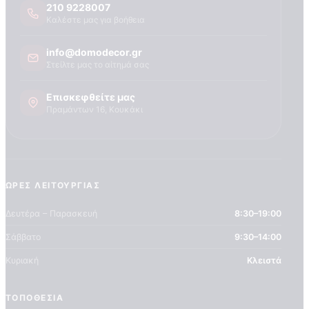
210 9228007
Καλέστε μας για βοήθεια
info@domodecor.gr
Στείλτε μας το αίτημά σας
Επισκεφθείτε μας
Πραμάντων 16, Κουκάκι
ΏΡΕΣ ΛΕΙΤΟΥΡΓΊΑΣ
Δευτέρα – Παρασκευή
8:30–19:00
Σάββατο
9:30–14:00
Κυριακή
Κλειστά
ΣΧΕΤΙΚΑ ΜΕ ΕΜΑΣ
ΤΟΠΟΘΕΣΊΑ
Τεχνογνωσια