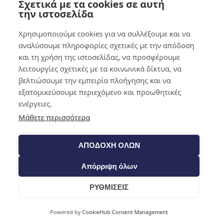
Σχετικά με τα cookies σε αυτή
0,00
€
0
την ιστοσελίδα
Χρησιμοποιούμε cookies για να συλλέξουμε και να
αναλύσουμε πληροφορίες σχετικές με την απόδοση
και τη χρήση της ιστοσελίδας, να προσφέρουμε
λειτουργίες σχετικές με τα κοινωνικά δίκτυα, να
βελτιώσουμε την εμπειρία πλοήγησης και να
εξατομικεύσουμε περιεχόμενο και προωθητικές
ενέργειες.
Μάθετε περισσότερα
ΑΠΟΔΟΧΗ ΟΛΩΝ
Απόρριψη όλων
ΡΥΘΜΙΣΕΙΣ
Cart
Powered by
CookieHub Consent Management
Shop​