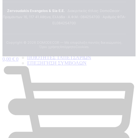
Zervoudakis Evangelos & Sia E.E.
· Διακριτικός τίτλος: DomoDecor ·
Πραμάντων 16, 117 41 Αθήνα, Ελλάδα · Α.Φ.Μ.: 084254700 · Αριθμός ΦΠΑ:
EL084254700
Copyright ©
2026
DOMODECOR — Με επιφύλαξη παντός δικαιώματος.
Όροι χρήσης
Απόρρητο
Cookies
ΠΟΙΟΤΗΤΕΣ ΤΑΠΕΤΣΑΡΙΩΝ
0,00
€
0
ΕΠΕΞΗΓΗΣΗ ΣΥΜΒΟΛΩΝ