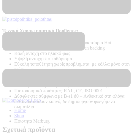
Πιστοποιητικά Ποιότητας
Τεχνικά Χαρακτηριστικά Προϊόντος:
Ποιότητα:
Ψηφιακή Εκτύπωση σε ταπετσαρία Hot
Embossed PVC on Vlies – Non Woven backing
Καλή αντοχή στο ηλιακό φως
Υψηλή αντοχή στο καθάρισμα
Εύκολη τοποθέτηση χωρίς προβλήματα, με κόλλα μόνο στον
τοίχο
Δεν κάνει φούσκες, δεν ασκεί δυνάμεις στον τοίχο κατά το
στέγνωμα
Εύκολη απομάκρυνση σε περίπτωση ανακαίνισης
Πιστοποιητικά ποιότητας: RAL, CE, ISO 9001
Δύσφλεκτες σύμφωνα με B-s1 d0 –
Ανθεκτικό στη φλόγα,
δεν αναπτύσσουν καπνό, δε δημιουργούν φλεγόμενα
σωματίδια
Home
Shop
Ποιοτητα Marburg
Σχετικά προϊόντα