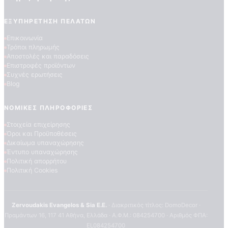
Τεχνογνωσια
ΕΞΥΠΗΡΈΤΗΣΗ ΠΕΛΑΤΏΝ
Επικοινωνία
Τρόποι πληρωμής
Αποστολές και παραδόσεις
Επιστροφές προϊόντων
Συχνές ερωτήσεις
Blog
ΝΟΜΙΚΈΣ ΠΛΗΡΟΦΟΡΊΕΣ
Στοιχεία επιχείρησης
Όροι και Προϋποθέσεις
Δικαίωμα υπαναχώρησης
Έντυπο υπαναχώρησης
Πολιτική απορρήτου
Πολιτική Cookies
Zervoudakis Evangelos & Sia E.E.
· Διακριτικός τίτλος: DomoDecor ·
Πραμάντων 16, 117 41 Αθήνα, Ελλάδα · Α.Φ.Μ.: 084254700 · Αριθμός ΦΠΑ:
EL084254700