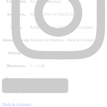
Επανάληψη
Ελεύθερο ταίριαγμα
Διαστάσεις
Ρολό 10.05m x 0.53m (5.32m²)
Χώρος
Κρεβατοκάμαρα, Σαλόνι και άλλοι χώροι
Κατασκευαστής
Novamur by Marburg – Made in Germany
Ποιότητα
Vinyl, Vlies – Non Woven
Δύσφλεκτες
C – s1 d0
Περισσότερα
–
Διαθεσιμότητα
Άμεσα διαθέσιμο
Made in Germany