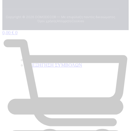
Copyright ©
2026
DOMODECOR — Με επιφύλαξη παντός δικαιώματος.
Όροι χρήσης
Απόρρητο
Cookies
0,00
€
0
ΠΟΙΟΤΗΤΕΣ ΤΑΠΕΤΣΑΡΙΩΝ
ΕΠΕΞΗΓΗΣΗ ΣΥΜΒΟΛΩΝ