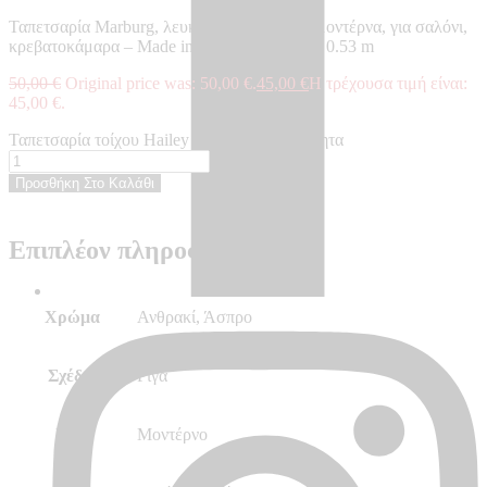
Ταπετσαρία Marburg, λευκή, ανθρακί, ρίγα, μοντέρνα, για σαλόνι,
κρεβατοκάμαρα – Made in Germany, 10.05 x 0.53 m
50,00
€
Original price was: 50,00 €.
45,00
€
Η τρέχουσα τιμή είναι:
45,00 €.
Ταπετσαρία τοίχου Hailey - NH82259 ποσότητα
Προσθήκη Στο Καλάθι
Επιπλέον πληροφορίες
Χρώμα
Ανθρακί, Άσπρο
Σχέδιο
Ρίγα
Στυλ
Μοντέρνο