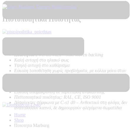
Πιστοποιητικά Ποιότητας
Τεχνικά Χαρακτηριστικά Προϊόντος:
Ποιότητα:
PVC on Vlies – Non Woven backing
Καλή αντοχή στο ηλιακό φως
Υψηλή αντοχή στο καθάρισμα
Εύκολη τοποθέτηση χωρίς προβλήματα, με κόλλα μόνο στον
τοίχο
Δεν κάνει φούσκες, δεν ασκεί δυνάμεις στον τοίχο κατά το
στέγνωμα
Εύκολη απομάκρυνση σε περίπτωση ανακαίνισης
Πιστοποιητικά ποιότητας: RAL, CE, ISO 9001
Δύσφλεκτες σύμφωνα με C-s1 d0 – Α
νθεκτικό στη φλόγα, δεν
αναπτύσσουν καπνό, δε δημιουργούν φλεγόμενα σωματίδια
Home
Shop
Ποιοτητα Marburg