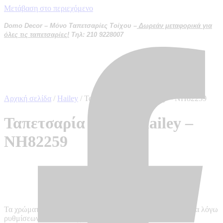
Μετάβαση στο περιεχόμενο
Domo Decor – Μόνο Ταπετσαρίες Τοίχου –
Δωρεάν μεταφορικά για
όλες τις ταπετσαρίες!
Τηλ: 210 9228007
Αρχική σελίδα
/
Hailey
/ Ταπετσαρία τοίχου Hailey – NH82259
Ταπετσαρία τοίχου Hailey –
NH82259
Τα χρώματα ενδέχεται να διαφέρουν από την πραγματικότητα λόγω
ρυθμίσεων κάθε οθόνης