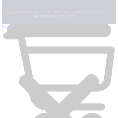
Copyright ©
2026
DOMODECOR — Με επιφύλαξη παντός δικαιώματος.
Όροι χρήσης
Απόρρητο
Cookies
0,00
€
0