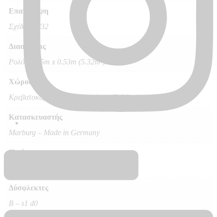
Επανάληψη
Σχέδιο 64/32
Διαστάσεις
Ρολό 10.05m x 0.53m (5.32m²)
Χώρος
Κρεβατοκάμαρα και άλλοι χώροι, Σαλόνι
Κατασκευαστής
Marburg – Made in Germany
Ποιότητα
ECO, Vlies – Non Woven
Δύσφλεκτες
B – s1 d0