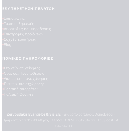
ΕΞΥΠΗΡΈΤΗΣΗ ΠΕΛΑΤΏΝ
Επικοινωνία
Τρόποι πληρωμής
Αποστολές και παραδόσεις
Επιστροφές προϊόντων
Συχνές ερωτήσεις
Blog
ΠΟΙΟΤΗΤΕΣ ΤΑΠΕΤΣΑΡΙΩΝ
ΝΟΜΙΚΈΣ ΠΛΗΡΟΦΟΡΊΕΣ
ΕΠΕΞΗΓΗΣΗ ΣΥΜΒΟΛΩΝ
Στοιχεία επιχείρησης
Όροι και Προϋποθέσεις
Δικαίωμα υπαναχώρησης
Έντυπο υπαναχώρησης
Πολιτική απορρήτου
Πολιτική Cookies
Zervoudakis Evangelos & Sia E.E.
· Διακριτικός τίτλος: DomoDecor ·
Πραμάντων 16, 117 41 Αθήνα, Ελλάδα · Α.Φ.Μ.: 084254700 · Αριθμός ΦΠΑ:
EL084254700