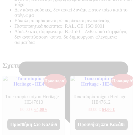
τοίχο
Δεν κάνει φούσκες, δεν ασκεί δυνάμεις στον τοίχο κατά το
στέγνωμα
Εύκολη απομάκρυνση σε περίπτωση ανακαίνισης
Πιστοποιητικά ποιότητας: RAL, CE, ISO 9001
Δύσφλεκτες σύμφωνα με B-s1 d0 –
Ανθεκτικό στη φλόγα,
δεν αναπτύσσουν καπνό, δε δημιουργούν φλεγόμενα
σωματίδια
Σχετικά προϊόντα
Προσφορά!
Προσφορά!
Ταπετσαρία τοίχου Heritage –
Ταπετσαρία τοίχου Heritage –
ΗΕ47613
ΗΕ47612
Original
Η
Original
Η
80,00
€
64,00
€
80,00
€
64,00
€
price
τρέχουσα
price
τρέχουσα
was:
τιμή
was:
τιμή
80,00 €.
είναι:
80,00 €.
είναι:
Προσθήκη Στο Καλάθι
Προσθήκη Στο Καλάθι
64,00 €.
64,00 €.