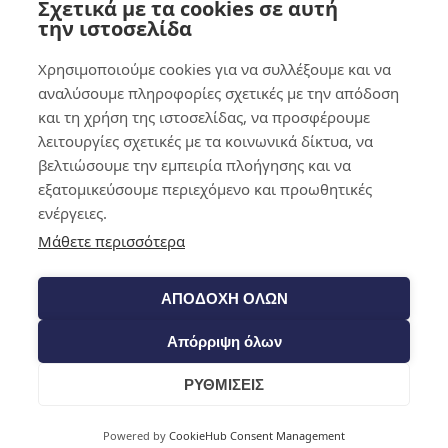
Σχετικά με τα cookies σε αυτή
0,00
€
0
την ιστοσελίδα
Χρησιμοποιούμε cookies για να συλλέξουμε και να
αναλύσουμε πληροφορίες σχετικές με την απόδοση
και τη χρήση της ιστοσελίδας, να προσφέρουμε
λειτουργίες σχετικές με τα κοινωνικά δίκτυα, να
βελτιώσουμε την εμπειρία πλοήγησης και να
εξατομικεύσουμε περιεχόμενο και προωθητικές
ενέργειες.
Μάθετε περισσότερα
ΑΠΟΔΟΧΗ ΟΛΩΝ
Απόρριψη όλων
ΡΥΘΜΙΣΕΙΣ
Cart
Powered by
CookieHub Consent Management
Shop​