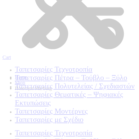
Cart
Ταπετσαρίες Τεχνοτροπία
Ταπετσαρίες Πέτρα – Τούβλο – Ξύλο
Home
Shop
Ταπετσαρίες Πολυτελείας / Σχεδιαστών
Ποιοτητα Marburg
Ταπετσαρίες Θεματικές – Ψηφιακές
Εκτυπώσεις
Ταπετσαρίες Μοντέρνες
Ταπετσαρίες με Σχέδιο
Ταπετσαρίες Τεχνοτροπία