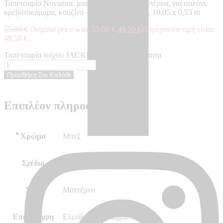
Ταπετσαρία Novamur, μπεζ, τεχνοτροπία, μοντέρνα, για σαλόνι,
κρεβατοκάμαρα, κουζίνα – Made in Germany, 10,05 x 0,53 m
55,00
€
Original price was: 55,00 €.
49,50
€
Η τρέχουσα τιμή είναι:
49,50 €.
Ταπετσαρία τοίχου JACKIE - JA82370 ποσότητα
Προσθήκη Στο Καλάθι
Επιπλέον πληροφορίες
Χρώμα
Μπεζ
Σχέδιο
Τεχνοτροπία
Στυλ
Μοντέρνο
Επανάληψη
Ελεύθερο ταίριαγμα