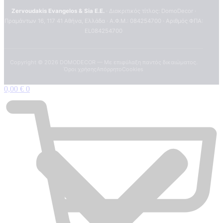
Zervoudakis Evangelos & Sia E.E.
· Διακριτικός τίτλος: DomoDecor ·
Πραμάντων 16, 117 41 Αθήνα, Ελλάδα · Α.Φ.Μ.: 084254700 · Αριθμός ΦΠΑ:
EL084254700
Copyright ©
2026
DOMODECOR — Με επιφύλαξη παντός δικαιώματος.
Όροι χρήσης
Απόρρητο
Cookies
0,00
€
0