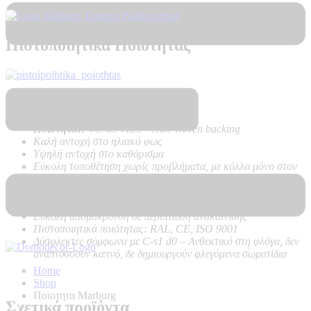
Πιστοποιητικά Ποιότητας
Τεχνικά Χαρακτηριστικά Προϊόντος:
Ποιότητα:
PVC on Vlies – Non Woven backing
Καλή αντοχή στο ηλιακό φως
Υψηλή αντοχή στο καθάρισμα
Εύκολη τοποθέτηση χωρίς προβλήματα, με κόλλα μόνο στον
τοίχο
Δεν κάνει φούσκες, δεν ασκεί δυνάμεις στον τοίχο κατά το
στέγνωμα
Εύκολη απομάκρυνση σε περίπτωση ανακαίνισης
Πιστοποιητικά ποιότητας: RAL, CE, ISO 9001
Δύσφλεκτες σύμφωνα με C-s1 d0 –
Ανθεκτικό στη φλόγα, δεν
αναπτύσσουν καπνό, δε δημιουργούν φλεγόμενα σωματίδια
Home
Shop
Ποιοτητα Marburg
Σχετικά προϊόντα