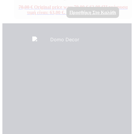
70,00
€
Original price was: 70,00 €.
63,00
€
Η τρέχουσα
τιμή είναι: 63,00 €.
Προσθήκη Στο Καλάθι
Πιστοποιητικά ποιότητας
ΠΙΣΤΟΠΟΙΗΤΙΚΑ ΟΙΚΟΛΟΓΙΑΣ
ΒΡΑΒΕΙΑ
Η Εταιρεια