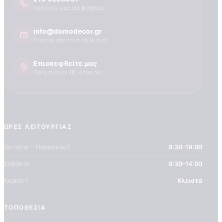
Τεχνογνωσια
Καλέστε μας για βοήθεια
info@domodecor.gr
Στείλτε μας το αίτημά σας
Επισκεφθείτε μας
Πραμάντων 16, Κουκάκι
ΏΡΕΣ ΛΕΙΤΟΥΡΓΊΑΣ
Δευτέρα – Παρασκευή
8:30–19:00
Σάββατο
9:30–14:00
Κυριακή
Κλειστά
ΤΟΠΟΘΕΣΊΑ