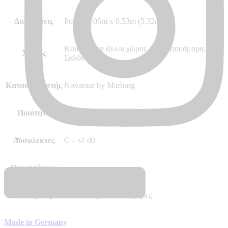
Διαστάσεις
Ρολό 10.05m x 0.53m (5.32m²)
Κουζίνα και άλλοι χώροι, Κρεβατοκάμαρα,
Χώρος
Σαλόνι
Κατασκευαστής
Novamur by Marburg
Ποιότητα
Vinyl, Vlies – Non Woven
Δύσφλεκτες
C – s1 d0
Περισσότερα
–
Διαθεσιμότητα
Αποστολή σε 7 – 10 μέρες
Made in Germany