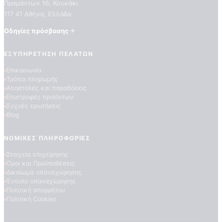
Πραμάντων 16, Κουκάκι
117 41 Αθήνα, Ελλάδα
Οδηγίες πρόσβασης
ΕΞΥΠΗΡΈΤΗΣΗ ΠΕΛΑΤΏΝ
Επικοινωνία
Τρόποι πληρωμής
Αποστολές και παραδόσεις
Επιστροφές προϊόντων
ΠΟΙΟΤΗΤΕΣ ΤΑΠΕΤΣΑΡΙΩΝ
Συχνές ερωτήσεις
ΕΠΕΞΗΓΗΣΗ ΣΥΜΒΟΛΩΝ
Blog
ΝΟΜΙΚΈΣ ΠΛΗΡΟΦΟΡΊΕΣ
Στοιχεία επιχείρησης
Όροι και Προϋποθέσεις
Δικαίωμα υπαναχώρησης
Έντυπο υπαναχώρησης
Πολιτική απορρήτου
Πολιτική Cookies