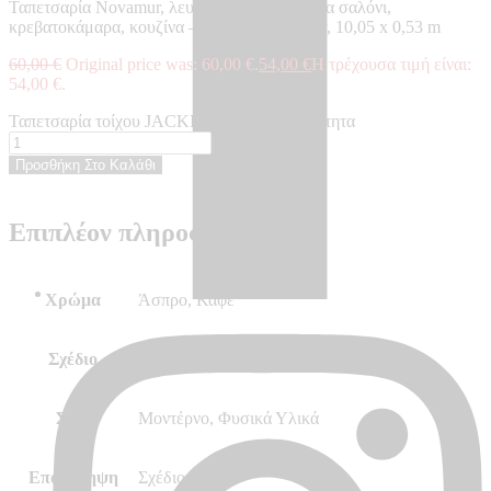
Ταπετσαρία Novamur, λευκή, καφέ, πέτρα, για σαλόνι,
κρεβατοκάμαρα, κουζίνα – Made in Germany, 10,05 x 0,53 m
60,00
€
Original price was: 60,00 €.
54,00
€
Η τρέχουσα τιμή είναι:
54,00 €.
Ταπετσαρία τοίχου JACKIE - JA82377 ποσότητα
Προσθήκη Στο Καλάθι
Επιπλέον πληροφορίες
Χρώμα
Άσπρο, Καφέ
Σχέδιο
Πέτρα/Τούβλο
Στυλ
Μοντέρνο, Φυσικά Υλικά
Επανάληψη
Σχέδιο 64/32