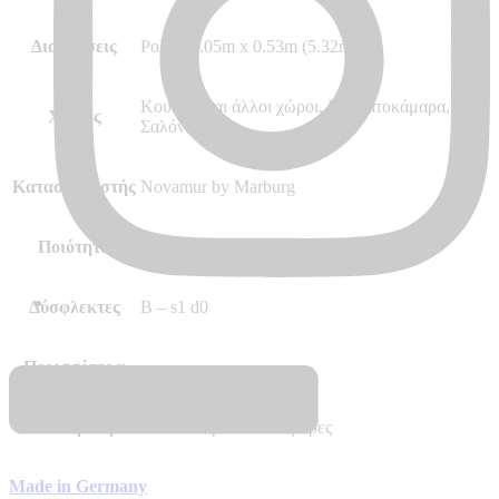
Διαστάσεις
Ρολό 10.05m x 0.53m (5.32m²)
Κουζίνα και άλλοι χώροι, Κρεβατοκάμαρα,
Χώρος
Σαλόνι
Κατασκευαστής
Novamur by Marburg
Ποιότητα
Hot Embossed, Vinyl, Vlies – Non Woven
Δύσφλεκτες
B – s1 d0
Περισσότερα
–
Διαθεσιμότητα
Αποστολή σε 7 – 10 μέρες
Made in Germany