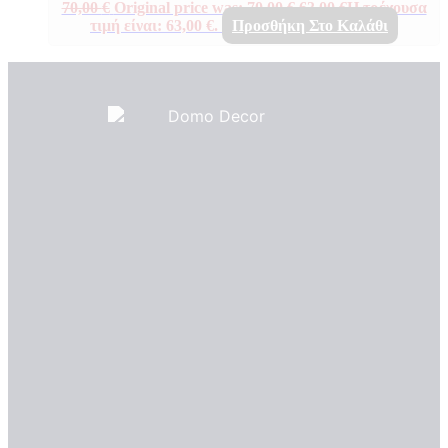
70,00
€
Original price was: 70,00 €.
63,00
€
Η τρέχουσα
τιμή είναι: 63,00 €.
Προσθήκη Στο Καλάθι
Πιστοποιητικά ποιότητας
ΠΙΣΤΟΠΟΙΗΤΙΚΑ ΟΙΚΟΛΟΓΙΑΣ
ΒΡΑΒΕΙΑ
Η Εταιρεια