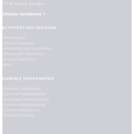
117 41 Αθήνα, Ελλάδα
Οδηγίες πρόσβασης
ΕΞΥΠΗΡΈΤΗΣΗ ΠΕΛΑΤΏΝ
Επικοινωνία
Τρόποι πληρωμής
Αποστολές και παραδόσεις
Επιστροφές προϊόντων
Συχνές ερωτήσεις
ΠΟΙΟΤΗΤΕΣ ΤΑΠΕΤΣΑΡΙΩΝ
Blog
ΕΠΕΞΗΓΗΣΗ ΣΥΜΒΟΛΩΝ
ΝΟΜΙΚΈΣ ΠΛΗΡΟΦΟΡΊΕΣ
Στοιχεία επιχείρησης
Όροι και Προϋποθέσεις
Δικαίωμα υπαναχώρησης
Έντυπο υπαναχώρησης
Πολιτική απορρήτου
Πολιτική Cookies