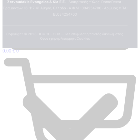
Zervoudakis Evangelos & Sia E.E.
· Διακριτικός τίτλος: DomoDecor ·
Πραμάντων 16, 117 41 Αθήνα, Ελλάδα · Α.Φ.Μ.: 084254700 · Αριθμός ΦΠΑ:
EL084254700
Copyright ©
2026
DOMODECOR — Με επιφύλαξη παντός δικαιώματος.
Όροι χρήσης
Απόρρητο
Cookies
0,00
€
0