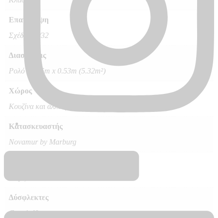
Επανάληψη
Σχέδιο 64/32
Διαστάσεις
Ρολό 10.05m x 0.53m (5.32m²)
Χώρος
Κουζίνα και άλλοι χώροι, Κρεβατοκάμαρα, Σαλόνι
Κατασκευαστής
Novamur by Marburg
Ποιότητα
Vinyl, Vlies – Non Woven
Δύσφλεκτες
C – s1 d0