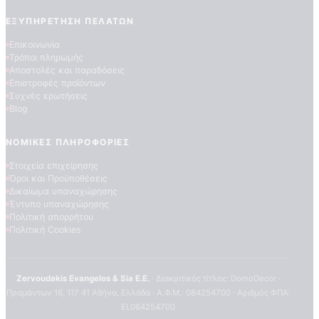
ΕΞΥΠΗΡΈΤΗΣΗ ΠΕΛΑΤΏΝ
Επικοινωνία
Τρόποι πληρωμής
Αποστολές και παραδόσεις
Επιστροφές προϊόντων
Συχνές ερωτήσεις
Blog
ΠΟΙΟΤΗΤΕΣ ΤΑΠΕΤΣΑΡΙΩΝ
ΝΟΜΙΚΈΣ ΠΛΗΡΟΦΟΡΊΕΣ
ΕΠΕΞΗΓΗΣΗ ΣΥΜΒΟΛΩΝ
Στοιχεία επιχείρησης
Όροι και Προϋποθέσεις
Δικαίωμα υπαναχώρησης
Έντυπο υπαναχώρησης
Πολιτική απορρήτου
Πολιτική Cookies
Zervoudakis Evangelos & Sia E.E.
· Διακριτικός τίτλος: DomoDecor ·
Πραμάντων 16, 117 41 Αθήνα, Ελλάδα · Α.Φ.Μ.: 084254700 · Αριθμός ΦΠΑ:
EL084254700