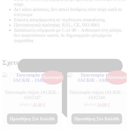
τοίχο
Δεν κάνει φούσκες, δεν ασκεί δυνάμεις στον τοίχο κατά το
στέγνωμα
Εύκολη απομάκρυνση σε περίπτωση ανακαίνισης
Πιστοποιητικά ποιότητας: RAL, CE, ISO 9001
Δύσφλεκτες σύμφωνα με C-s1 d0 –
Ανθεκτικό στη φλόγα,
δεν αναπτύσσουν καπνό, δε δημιουργούν φλεγόμενα
σωματίδια
Σχετικά προϊόντα
Προσφορά!
Προσφορά!
Ταπετσαρία τοίχου JACKIE –
Ταπετσαρία τοίχου JACKIE –
JA82347
JA82340
Original
Η
Original
Η
50,00
€
45,00
€
60,00
€
54,00
€
price
τρέχουσα
price
τρέχουσα
was:
τιμή
was:
τιμή
50,00 €.
είναι:
60,00 €.
είναι:
Προσθήκη Στο Καλάθι
Προσθήκη Στο Καλάθι
45,00 €.
54,00 €.