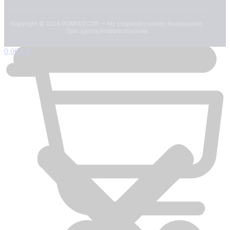
Copyright ©
2026
DOMODECOR — Με επιφύλαξη παντός δικαιώματος.
Όροι χρήσης
Απόρρητο
Cookies
0,00
€
0