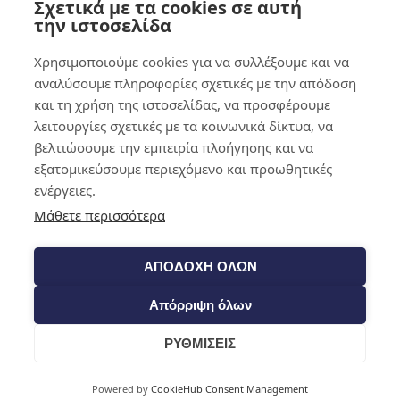
Σχετικά με τα cookies σε αυτή
0,00
€
0
την ιστοσελίδα
Χρησιμοποιούμε cookies για να συλλέξουμε και να
αναλύσουμε πληροφορίες σχετικές με την απόδοση
και τη χρήση της ιστοσελίδας, να προσφέρουμε
λειτουργίες σχετικές με τα κοινωνικά δίκτυα, να
βελτιώσουμε την εμπειρία πλοήγησης και να
εξατομικεύσουμε περιεχόμενο και προωθητικές
ενέργειες.
Μάθετε περισσότερα
ΑΠΟΔΟΧΗ ΟΛΩΝ
Απόρριψη όλων
ΡΥΘΜΙΣΕΙΣ
Cart
Powered by
CookieHub Consent Management
Shop​