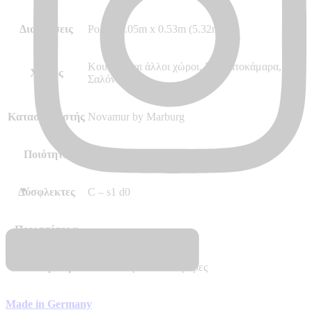
Διαστάσεις
Ρολό 10.05m x 0.53m (5.32m²)
Κουζίνα και άλλοι χώροι, Κρεβατοκάμαρα,
Χώρος
Σαλόνι
Κατασκευαστής
Novamur by Marburg
Ποιότητα
Vinyl, Vlies – Non Woven
Δύσφλεκτες
C – s1 d0
Περισσότερα
–
Διαθεσιμότητα
Αποστολή σε 7 – 10 μέρες
Made in Germany