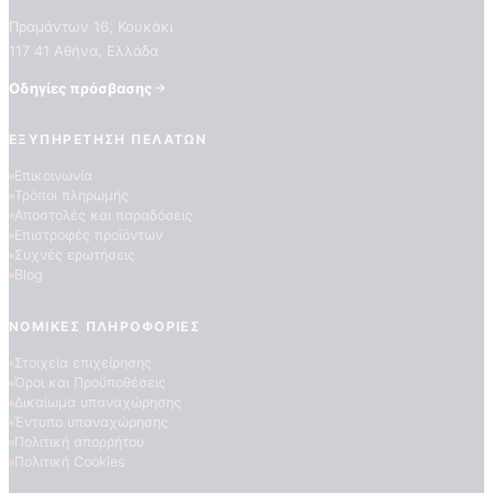
Πραμάντων 16, Κουκάκι
117 41 Αθήνα, Ελλάδα
Οδηγίες πρόσβασης
ΕΞΥΠΗΡΈΤΗΣΗ ΠΕΛΑΤΏΝ
Επικοινωνία
Τρόποι πληρωμής
Αποστολές και παραδόσεις
ΠΟΙΟΤΗΤΕΣ ΤΑΠΕΤΣΑΡΙΩΝ
Επιστροφές προϊόντων
ΕΠΕΞΗΓΗΣΗ ΣΥΜΒΟΛΩΝ
Συχνές ερωτήσεις
Blog
ΝΟΜΙΚΈΣ ΠΛΗΡΟΦΟΡΊΕΣ
Στοιχεία επιχείρησης
Όροι και Προϋποθέσεις
Δικαίωμα υπαναχώρησης
Έντυπο υπαναχώρησης
Πολιτική απορρήτου
Πολιτική Cookies