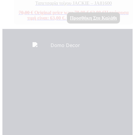
Ταπετσαρία τοίχου JACKIE – JA81600
70,00
€
Original price was: 70,00 €.
63,00
€
Η τρέχουσα
τιμή είναι: 63,00 €.
Προσθήκη Στο Καλάθι
Πιστοποιητικά ποιότητας
ΠΙΣΤΟΠΟΙΗΤΙΚΑ ΟΙΚΟΛΟΓΙΑΣ
ΒΡΑΒΕΙΑ
Η Εταιρεια