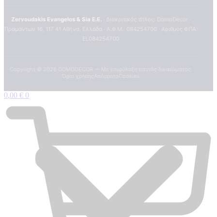
Zervoudakis Evangelos & Sia E.E.
· Διακριτικός τίτλος: DomoDecor ·
Πραμάντων 16, 117 41 Αθήνα, Ελλάδα · Α.Φ.Μ.: 084254700 · Αριθμός ΦΠΑ:
EL084254700
Copyright ©
2026
DOMODECOR — Με επιφύλαξη παντός δικαιώματος.
Όροι χρήσης
Απόρρητο
Cookies
0,00
€
0