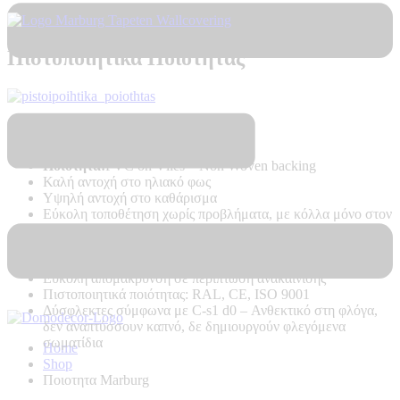
Πιστοποιητικά Ποιότητας
Τεχνικά Χαρακτηριστικά Προϊόντος:
Ποιότητα:
PVC on Vlies – Non Woven backing
Καλή αντοχή στο ηλιακό φως
Υψηλή αντοχή στο καθάρισμα
Εύκολη τοποθέτηση χωρίς προβλήματα, με κόλλα μόνο στον
τοίχο
Δεν κάνει φούσκες, δεν ασκεί δυνάμεις στον τοίχο κατά το
στέγνωμα
Εύκολη απομάκρυνση σε περίπτωση ανακαίνισης
Πιστοποιητικά ποιότητας: RAL, CE, ISO 9001
Δύσφλεκτες σύμφωνα με C-s1 d0 –
Ανθεκτικό στη φλόγα,
δεν αναπτύσσουν καπνό, δε δημιουργούν φλεγόμενα
σωματίδια
Home
Shop
Ποιοτητα Marburg