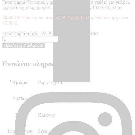
Ταπετσαρία Novamur, γκρι, πέρλα, με κλασική σχέδιο για σαλόνι,
κρεβατοκάμαρα, κουζίνα – Made in Germany, 10,05 x 0,53 m
50,00
€
Original price was: 50,00 €.
45,00
€
Η τρέχουσα τιμή είναι:
45,00 €.
Ταπετσαρία τοίχου JACKIE - JA82394 ποσότητα
Προσθήκη Στο Καλάθι
Επιπλέον πληροφορίες
Χρώμα
Γκρι, Πέρλα
Σχέδιο
Με Σχέδιο
Στυλ
Κλασικό
Επανάληψη
Σχέδιο 64/32