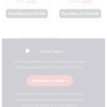
Original
Η
Original
Η
55,00
€
44,00
€
160,00
€
128,00
€
price
τρέχουσα
price
τρέχουσα
was:
τιμή
was:
τιμή
55,00 €.
είναι:
160,00 €.
είναι:
Προσθήκη Στο Καλάθι
Προσθήκη Στο Καλάθι
44,00 €.
128,00 €.
Πιστοποιητικά ποιότητας
ΠΙΣΤΟΠΟΙΗΤΙΚΑ ΟΙΚΟΛΟΓΙΑΣ
ΒΡΑΒΕΙΑ
Η Εταιρεια
Απόλυτη εξειδίκευση στις ταπετσαρίες τοίχου.
Επίσημος συνεργάτης marburg από το 1972.
Μετάβαση στο Shop
Οι τιμές και οι προσφορές του ηλεκτρονικού
καταστήματος ενδέχεται να διαφέρουν από
εκείνες του φυσικού καταστήματος.