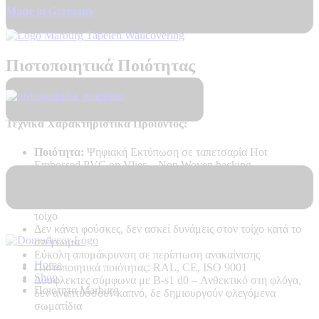
Made in Germany
Πιστοποιητικά Ποιότητας
Τεχνικά Χαρακτηριστικά Προϊόντος:
Ποιότητα:
Ψηφιακή Εκτύπωση σε ταπετσαρία Hot
Embossed PVC on Vlies – Non Woven backing
Καλή αντοχή στο ηλιακό φως
Υψηλή αντοχή στο καθάρισμα
Εύκολη τοποθέτηση χωρίς προβλήματα, με κόλλα μόνο στον
τοίχο
Δεν κάνει φούσκες, δεν ασκεί δυνάμεις στον τοίχο κατά το
στέγνωμα
Εύκολη απομάκρυνση σε περίπτωση ανακαίνισης
Home
Πιστοποιητικά ποιότητας: RAL, CE, ISO 9001
Shop
Δύσφλεκτες σύμφωνα με B-s1 d0 –
Ανθεκτικό στη φλόγα,
Ποιοτητα Marburg
δεν αναπτύσσουν καπνό, δε δημιουργούν φλεγόμενα
σωματίδια