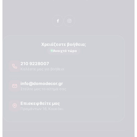
Χρειάζεστε βοήθεια;
Ανοιχτά τώρα
210 9228007
Καλέστε μας για βοήθεια
info@domodecor.gr
Στείλτε μας το αίτημά σας
Επισκεφθείτε μας
Πραμάντων 16, Κουκάκι
ΣΧΕΤΙΚΑ ΜΕ ΕΜΑΣ
Τεχνογνωσια