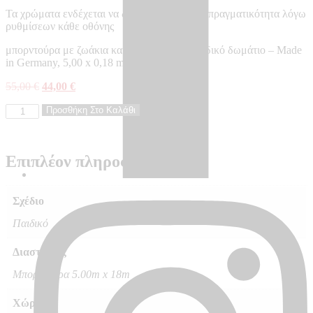
Τα χρώματα ενδέχεται να διαφέρουν από την πραγματικότητα λόγω
ρυθμίσεων κάθε οθόνης
μπορντούρα με ζωάκια και δεντράκια για παιδικό δωμάτιο – Made
in Germany, 5,00 x 0,18 m
Original
Η
55,00
€
44,00
€
price
τρέχουσα
Ταπετσαρία
was:
Προσθήκη Στο Καλάθι
τιμή
τοίχου
55,00 €.
είναι:
KIDS
44,00 €.
WALLS
Επιπλέον πληροφορίες
-
KW45810
ποσότητα
Σχέδιο
Παιδικό
Διαστάσεις
Μπορντούρα 5.00m x 18m
Χώρος