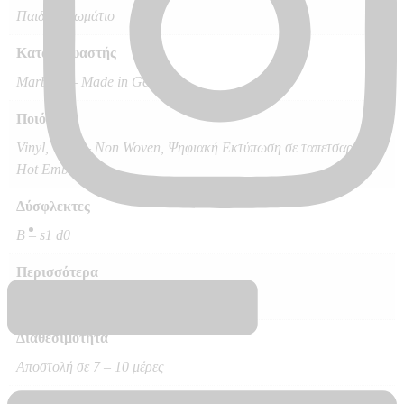
Παιδικό Δωμάτιο
Κατασκευαστής
Marburg – Made in Germany
Ποιότητα
Vinyl, Vlies – Non Woven, Ψηφιακή Εκτύπωση σε ταπετσαρία
Hot Embossed
Δύσφλεκτες
B – s1 d0
Περισσότερα
Ψηφιακή Εκτύπωση/Θεματική Ταπετσαρία
Διαθεσιμότητα
Αποστολή σε 7 – 10 μέρες