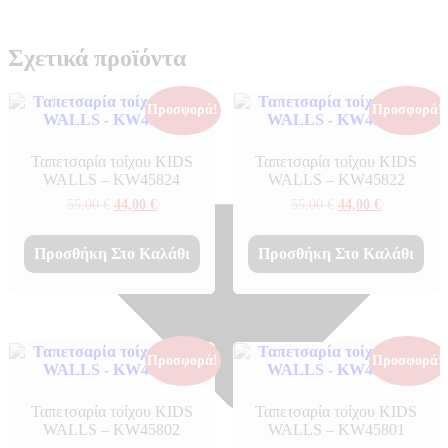
Σχετικά προϊόντα
Προσφορά!
Προσφορά!
Ταπετσαρία τοίχου KIDS
Ταπετσαρία τοίχου KIDS
WALLS – KW45824
WALLS – KW45822
Original
Η
Original
Η
55,00
€
44,00
€
55,00
€
44,00
€
price
τρέχουσα
price
τρέχουσα
was:
τιμή
was:
τιμή
55,00 €.
είναι:
55,00 €.
είναι:
Προσθήκη Στο Καλάθι
Προσθήκη Στο Καλάθι
44,00 €.
44,00 €.
Προσφορά!
Προσφορά!
Ταπετσαρία τοίχου KIDS
Ταπετσαρία τοίχου KIDS
WALLS – KW45802
WALLS – KW45801