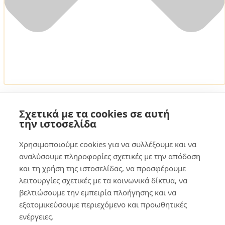
Για να παρέχουμε τις καλύτερες εμπειρίες, χρησιμοποιούμε
τεχνολογίες όπως τα cookies για την αποθήκευση ή/και την
Σχετικά με τα cookies σε αυτή
0,00
€
0
πρόσβαση σε πληροφορίες της συσκευής. Η συγκατάθεση σε αυτές
την ιστοσελίδα
τις τεχνολογίες θα μας επιτρέψει να επεξεργαζόμαστε δεδομένα
όπως η συμπεριφορά περιήγησης ή τα μοναδικά αναγνωριστικά σε
αυτόν τον ιστότοπο. Η μη συγκατάθεση ή η ανάκληση της
Χρησιμοποιούμε cookies για να συλλέξουμε και να
συγκατάθεσης, ενδέχεται να επηρεάσει αρνητικά ορισμένα
αναλύσουμε πληροφορίες σχετικές με την απόδοση
χαρακτηριστικά και λειτουργίες.
και τη χρήση της ιστοσελίδας, να προσφέρουμε
Λειτουργικό
λειτουργίες σχετικές με τα κοινωνικά δίκτυα, να
Λειτουργικό
Πάντα ενεργό
Προτιμήσεις
βελτιώσουμε την εμπειρία πλοήγησης και να
Προτιμήσεις
εξατομικεύσουμε περιεχόμενο και προωθητικές
Στατιστικά
Στατιστικά στοιχεία
στοιχεία
ενέργειες.
Μάρκετινγκ
Μάρκετινγκ