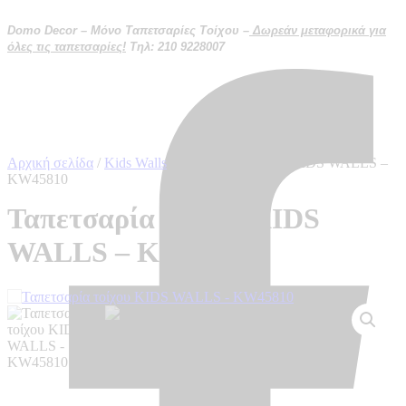
Μετάβαση
στο
Domo Decor – Μόνο Ταπετσαρίες Τοίχου –
Δωρεάν μεταφορικά για
περιεχόμενο
όλες τις ταπετσαρίες!
Τηλ: 210 9228007
Αρχική σελίδα
/
Kids Walls
/ Ταπετσαρία τοίχου KIDS WALLS –
KW45810
Ταπετσαρία τοίχου KIDS
WALLS – KW45810