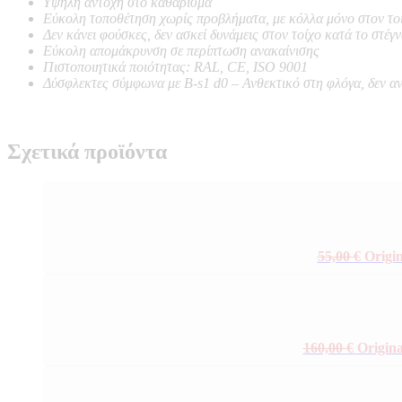
Υψηλή αντοχή στο καθάρισμα
Εύκολη τοποθέτηση χωρίς προβλήματα, με κόλλα μόνο στον το
Δεν κάνει φούσκες, δεν ασκεί δυνάμεις στον τοίχο κατά το στέγ
Εύκολη απομάκρυνση σε περίπτωση ανακαίνισης
Πιστοποιητικά ποιότητας: RAL, CE, ISO 9001
Δύσφλεκτες σύμφωνα με B-s1 d0 –
Ανθεκτικό στη φλόγα, δεν α
Σχετικά προϊόντα
55,00
€
Origin
160,00
€
Origina