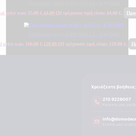
Ταπετσαρία τοίχου KIDS WALLS – KW45824
al price was: 55,00 €.
44,00
€
Η τρέχουσα τιμή είναι: 44,00 €.
Προ
Ταπετσαρία τοίχου KIDS WALLS – KW45805
l price was: 160,00 €.
128,00
€
Η τρέχουσα τιμή είναι: 128,00 €.
Π
Χρειάζεστε βοήθεια;
210 9228007
Καλέστε μας για β
info@domodeco
Στείλτε μας το αίτ