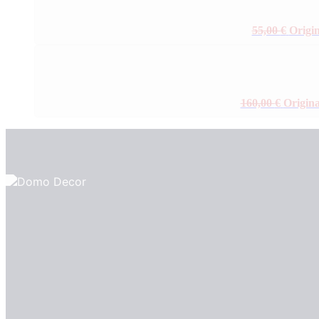
55,00
€
Origin
160,00
€
Origina