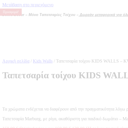
Μετάβαση στο περιεχόμενο
Προσφορά!
Προσφορά!
Προσφορά!
Προσφορά!
Domo Decor – Μόνο Ταπετσαρίες Τοίχου –
Δωρεάν μεταφορικά για όλες
Αρχική σελίδα
/
Kids Walls
/ Ταπετσαρία τοίχου KIDS WALLS – 
Ταπετσαρία τοίχου KIDS WAL
Τα χρώματα ενδέχεται να διαφέρουν από την πραγματικότητα λόγω 
Ταπετσαρία Marburg, με ρίγα, ακαθόριστη για παιδικό δωμάτιο – Ma