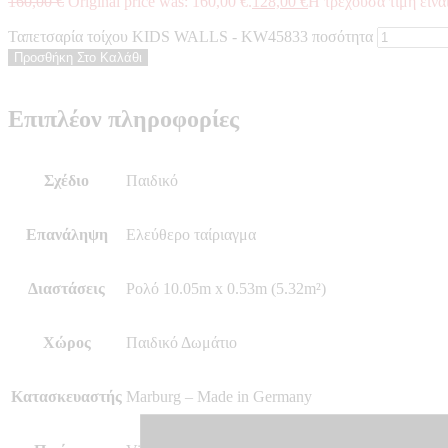
160,00
€
Original price was: 160,00 €.
128,00
€
Η τρέχουσα τιμή είναι
Ταπετσαρία τοίχου KIDS WALLS - KW45833 ποσότητα
Προσθήκη Στο Καλάθι
Επιπλέον πληροφορίες
Σχέδιο
Παιδικό
Επανάληψη
Ελεύθερο ταίριαγμα
Διαστάσεις
Ρολό 10.05m x 0.53m (5.32m²)
Χώρος
Παιδικό Δωμάτιο
Κατασκευαστής
Marburg – Made in Germany