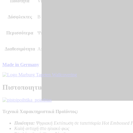
Ποιότητα
Vinyl, Vlies – Non Woven, Ψηφιακή Εκτύπωση σ
Δύσφλεκτες
B – s1 d0
Περισσότερα
Ψηφιακή Εκτύπωση/Θεματική Ταπετσαρία
Διαθεσιμότητα
Αποστολή σε 7 – 10 μέρες
Made in Germany
Πιστοποιητικά Ποιότητας
Τεχνικά Χαρακτηριστικά Προϊόντος:
Ποιότητα:
Ψηφιακή Εκτύπωση σε ταπετσαρία Hot Embossed P
Καλή αντοχή στο ηλιακό φως