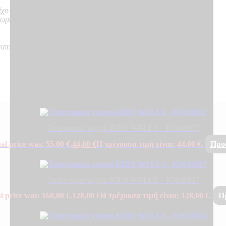
ίχο
νωμα
ναπτύσσουν καπνό, δε δημιουργούν φλεγόμενα σωματίδια
Ταπετσαρία τοίχου KIDS WALLS – KW45832
al price was: 55,00 €.
44,00
€
Η τρέχουσα τιμή είναι: 44,00 €.
Προ
Ταπετσαρία τοίχου KIDS WALLS – KW45827
l price was: 160,00 €.
128,00
€
Η τρέχουσα τιμή είναι: 128,00 €.
Π