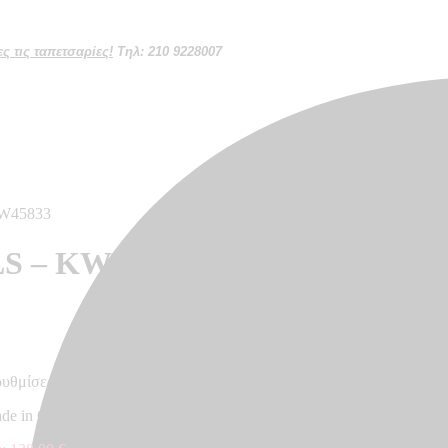
 τις ταπετσαρίες!
Τηλ: 210 9228007
KW45833
LS – KW45833
ρυθμίσεων κάθε οθόνης
de in Germany, 10,05 x 0,53 m