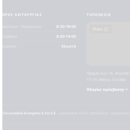
ΏΡΕΣ ΛΕΙΤΟΥΡΓΊΑΣ
ΤΟΠΟΘΕΣΊΑ
Δευτέρα – Παρασκευή
8:30–19:00
Σάββατο
9:30–14:00
Κυριακή
Κλειστά
Πραμάντων 16, Κουκάκι
117 41 Αθήνα, Ελλάδα
Οδηγίες πρόσβασης
Zervoudakis Evangelos & Sia E.E.
· Διακριτικός τίτλος: DomoDecor · Πραμάντων