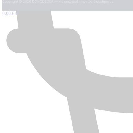
Copyright ©
2026
DOMODECOR — Με επιφύλαξη παντός δικαιώματος.
0,00
€
0