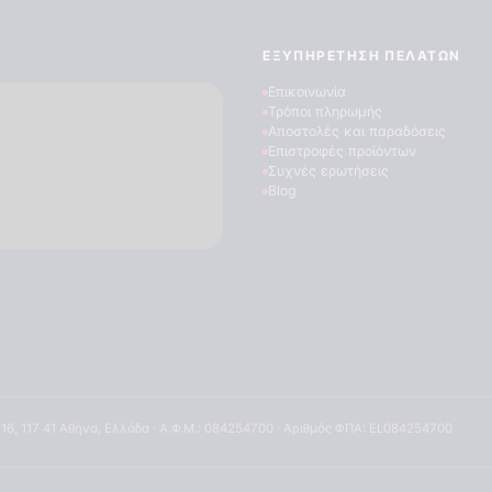
ΕΞΥΠΗΡΈΤΗΣΗ ΠΕΛΑΤΏΝ
Επικοινωνία
Τρόποι πληρωμής
Αποστολές και παραδόσεις
Επιστροφές προϊόντων
Συχνές ερωτήσεις
Blog
 16, 117 41 Αθήνα, Ελλάδα · Α.Φ.Μ.: 084254700 · Αριθμός ΦΠΑ: EL084254700