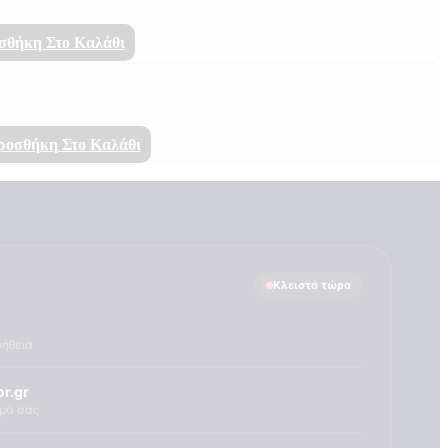
σθήκη Στο Καλάθι
ροσθήκη Στο Καλάθι
Κλειστά τώρα
οήθεια
r.gr
ημά σας