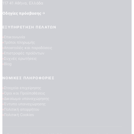
117 41 Αθήνα, Ελλάδα
Οδηγίες πρόσβασης
ΕΞΥΠΗΡΈΤΗΣΗ ΠΕΛΑΤΏΝ
Επικοινωνία
Τρόποι πληρωμής
Αποστολές και παραδόσεις
Επιστροφές προϊόντων
Συχνές ερωτήσεις
ΠΟΙΟΤΗΤΕΣ ΤΑΠΕΤΣΑΡΙΩΝ
Blog
ΕΠΕΞΗΓΗΣΗ ΣΥΜΒΟΛΩΝ
ΝΟΜΙΚΈΣ ΠΛΗΡΟΦΟΡΊΕΣ
Στοιχεία επιχείρησης
Όροι και Προϋποθέσεις
Δικαίωμα υπαναχώρησης
Έντυπο υπαναχώρησης
Πολιτική απορρήτου
Πολιτική Cookies