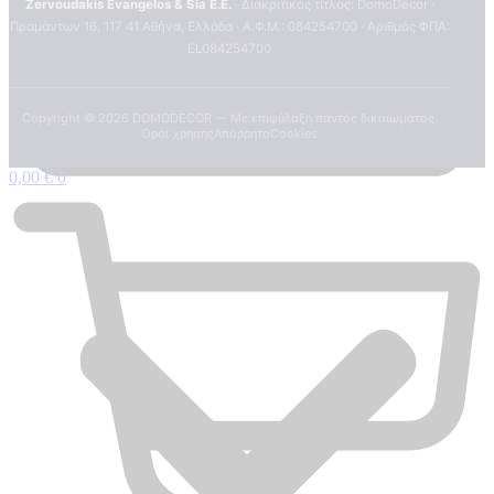
Zervoudakis Evangelos & Sia E.E.
· Διακριτικός τίτλος: DomoDecor ·
Πραμάντων 16, 117 41 Αθήνα, Ελλάδα · Α.Φ.Μ.: 084254700 · Αριθμός ΦΠΑ:
EL084254700
Copyright ©
2026
DOMODECOR — Με επιφύλαξη παντός δικαιώματος.
Όροι χρήσης
Απόρρητο
Cookies
0,00
€
0