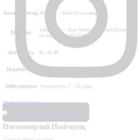
Κατασκευαστής
Marburg – Made in Germany
Vinyl, Vlies – Non Woven, Ψηφιακή Εκτύπωση
Ποιότητα
σε ταπετσαρία Hot Embossed
Δύσφλεκτες
B – s1 d0
Περισσότερα
Ψηφιακή Εκτύπωση/Θεματική Ταπετσαρία
Διαθεσιμότητα
Αποστολή σε 7 – 10 μέρες
Made in Germany
Πιστοποιητικά Ποιότητας