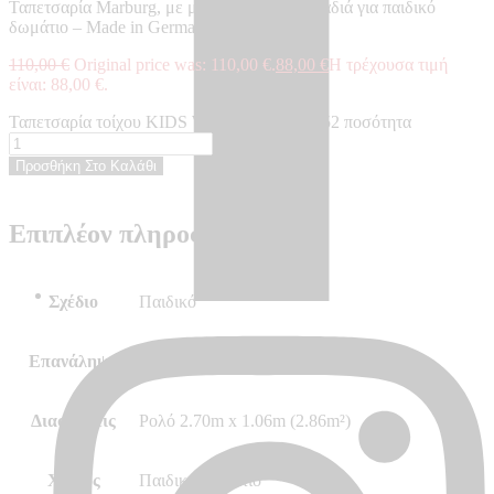
Ταπετσαρία Marburg, με μαϊμουδάκια σε κλαδιά για παιδικό
δωμάτιο – Made in Germany, 2,70 x 1,06 m
110,00
€
Original price was: 110,00 €.
88,00
€
Η τρέχουσα τιμή
είναι: 88,00 €.
Ταπετσαρία τοίχου KIDS WALLS - KW45852 ποσότητα
Προσθήκη Στο Καλάθι
Επιπλέον πληροφορίες
Σχέδιο
Παιδικό
Επανάληψη
Ταίριαγμα φύλλο με φύλλο
Διαστάσεις
Ρολό 2.70m x 1.06m (2.86m²)
Χώρος
Παιδικό Δωμάτιο