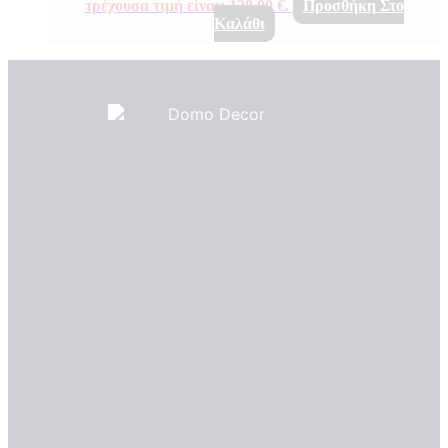
τρέχουσα τιμή είναι: 128,00 €.
Προσθήκη Στο
Καλάθι
Πιστοποιητικά ποιότητας
ΠΙΣΤΟΠΟΙΗΤΙΚΑ ΟΙΚΟΛΟΓΙΑΣ
ΒΡΑΒΕΙΑ
Η Εταιρεια