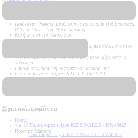
Τεχνικά Χαρακτηριστικά Προϊόντος:
Ποιότητα:
Ψηφιακή Εκτύπωση σε ταπετσαρία Hot Embossed
PVC on Vlies – Non Woven backing
Καλή αντοχή στο ηλιακό φως
Υψηλή αντοχή στο καθάρισμα
Εύκολη τοποθέτηση χωρίς προβλήματα, με κόλλα μόνο στον
τοίχο
Δεν κάνει φούσκες, δεν ασκεί δυνάμεις στον τοίχο κατά το
στέγνωμα
Εύκολη απομάκρυνση σε περίπτωση ανακαίνισης
Πιστοποιητικά ποιότητας: RAL, CE, ISO 9001
Δύσφλεκτες σύμφωνα με B-s1 d0 –
Ανθεκτικό στη φλόγα, δεν
αναπτύσσουν καπνό, δε δημιουργούν φλεγόμενα σωματίδια
Σχετικά προϊόντα
Home
Shop
Ποιοτητα Marburg
Ταπετσαρία τοίχου KIDS WALLS – KW45827