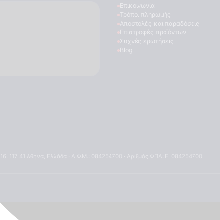
Επικοινωνία
Τρόποι πληρωμής
Αποστολές και παραδόσεις
Επιστροφές προϊόντων
Συχνές ερωτήσεις
Blog
 16, 117 41 Αθήνα, Ελλάδα · Α.Φ.Μ.: 084254700 · Αριθμός ΦΠΑ: EL084254700