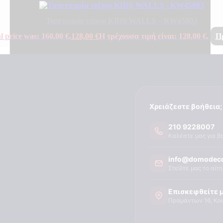
Ταπετσαρία τοίχου KIDS WALLS – KW45803
l price was: 160,00 €.
128,00
€
Η τρέχουσα τιμή είναι: 128,00 €.
Π
Χρειάζεστε βοήθεια;
210 9228007
Καλέστε μας για β
info@domodeco
Στείλτε μας το αίτ
Επισκεφθείτε 
Πραμάντων 16, Κο