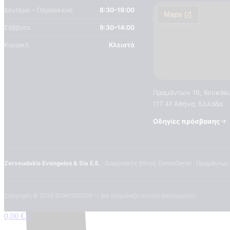
Δευτέρα – Παρασκευή
8:30–19:00
Σάββατο
9:30–14:00
Κυριακή
Κλειστά
Πραμάντων 16, Κουκάκι
117 41 Αθήνα, Ελλάδα
Οδηγίες πρόσβασης
Zervoudakis Evangelos & Sia E.E.
· Διακριτικός τίτλος: DomoDecor · Πραμάντων
Copyright ©
2026
DOMODECOR — Με επιφύλαξη παντός δικαιώματος.
0,00
€
0