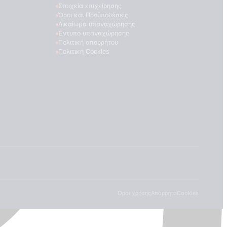
Στοιχεία επιχείρησης
Όροι και Προϋποθέσεις
Δικαίωμα υπαναχώρησης
Έντυπο υπαναχώρησης
Πολιτική απορρήτου
Πολιτική Cookies
Όροι χρήσης
Απόρρητο
Cookies