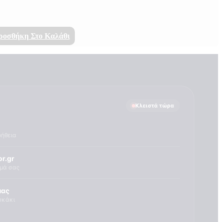
ροσθήκη Στο Καλάθι
Κλειστά τώρα
οήθεια
r.gr
ημά σας
μας
υκάκι