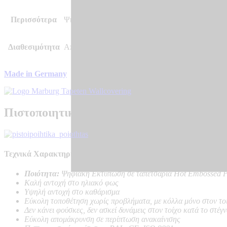
Περισσότερα
Ψηφιακή Εκτύπωση/Θεματική Ταπετσαρία
Διαθεσιμότητα
Αποστολή σε 7 – 10 μέρες
Made in Germany
Πιστοποιητικά Ποιότητας
Τεχνικά Χαρακτηριστικά Προϊόντος:
Ποιότητα:
Ψηφιακή Εκτύπωση σε ταπετσαρία Hot Embossed P
Καλή αντοχή στο ηλιακό φως
Υψηλή αντοχή στο καθάρισμα
Εύκολη τοποθέτηση χωρίς προβλήματα, με κόλλα μόνο στον το
Δεν κάνει φούσκες, δεν ασκεί δυνάμεις στον τοίχο κατά το στέγ
Εύκολη απομάκρυνση σε περίπτωση ανακαίνισης