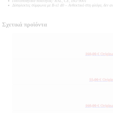
Πιστοποιητικά ποιότητας: RAL, CE, ISO 9001
Δύσφλεκτες σύμφωνα με B-s1 d0 –
Ανθεκτικό στη φλόγα, δεν α
Σχετικά προϊόντα
160,00
€
Origina
55,00
€
Origin
160,00
€
Origina