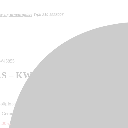
 τις ταπετσαρίες!
Τηλ: 210 9228007
KW45855
LS – KW45855
ρυθμίσεων κάθε οθόνης
n Germany, 5,00 x 0,18 m
,00 €.