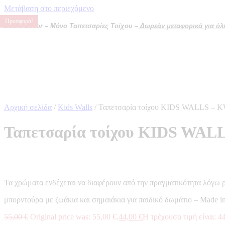
Μετάβαση στο περιεχόμενο
Προσφορά!
Προσφορά!
Προσφορά!
Προσφορά!
Domo Decor – Μόνο Ταπετσαρίες Τοίχου –
Δωρεάν μεταφορικά για όλες
Αρχική σελίδα
/
Kids Walls
/ Ταπετσαρία τοίχου KIDS WALLS – 
Ταπετσαρία τοίχου KIDS WAL
Τα χρώματα ενδέχεται να διαφέρουν από την πραγματικότητα λόγω 
μπορντούρα με ζωάκια και σημαιάκια για παιδικό δωμάτιο – Made i
55,00
€
Original price was: 55,00 €.
44,00
€
Η τρέχουσα τιμή είναι: 44