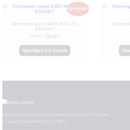
Προσφορά!
Ταπετσαρία τοίχου KIDS WALLS –
Ταπετσαρ
KW45817
Original
Η
160,00
€
128,00
€
price
τρέχουσα
was:
τιμή
160,00 €.
είναι:
Προσθήκη Στο Καλάθι
Προ
128,00 €.
Απόλυτη εξειδίκευση στις ταπετσαρίες τοίχου. Επίσημος
συνεργάτης marburg από το 1972.