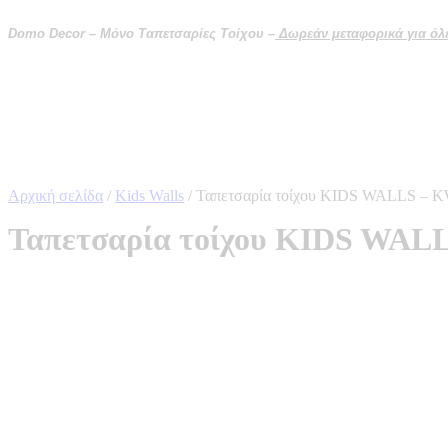
Μετάβαση
στο
Domo Decor – Μόνο Ταπετσαρίες Τοίχου –
Δωρεάν μεταφορικά για όλες
περιεχόμενο
Αρχική σελίδα
/
Kids Walls
/ Ταπετσαρία τοίχου KIDS WALLS – 
Ταπετσαρία τοίχου KIDS WAL