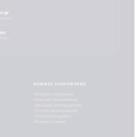
r.gr
ημά σας
μας
υκάκι
ΝΟΜΙΚΈΣ ΠΛΗΡΟΦΟΡΊΕΣ
Στοιχεία επιχείρησης
Όροι και Προϋποθέσεις
Δικαίωμα υπαναχώρησης
Έντυπο υπαναχώρησης
Πολιτική απορρήτου
Πολιτική Cookies