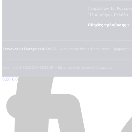
Πραμάντων 16, Κουκάκι
117 41 Αθήνα, Ελλάδα
Οδηγίες πρόσβασης
Zervoudakis Evangelos & Sia E.E.
· Διακριτικός τίτλος: DomoDecor · Πραμάντων
Copyright ©
2026
DOMODECOR — Με επιφύλαξη παντός δικαιώματος.
0,00
€
0