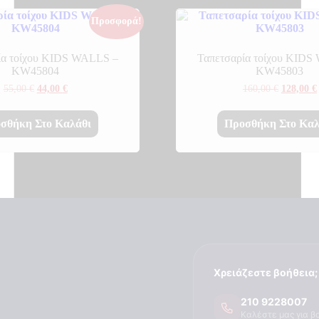
Προσφορά!
ία τοίχου KIDS WALLS –
Ταπετσαρία τοίχου KIDS
KW45804
KW45803
Original
Η
Original
55,00
€
44,00
€
160,00
€
128,00
€
price
τρέχουσα
price
was:
τιμή
was:
55,00 €.
είναι:
160,00 €.
σθήκη Στο Καλάθι
Προσθήκη Στο Καλ
44,00 €.
Χρειάζεστε βοήθεια;
210 9228007
Καλέστε μας για β