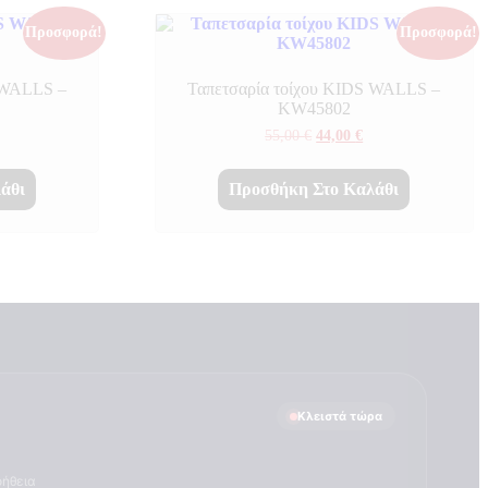
Προσφορά!
Προσφορά!
 WALLS –
Ταπετσαρία τοίχου KIDS WALLS –
KW45802
Η
Original
Η
55,00
€
44,00
€
τρέχουσα
price
τρέχουσα
τιμή
was:
τιμή
είναι:
55,00 €.
είναι:
άθι
Προσθήκη Στο Καλάθι
128,00 €.
44,00 €.
Κλειστά τώρα
οήθεια