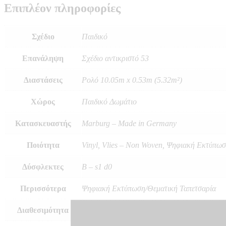
Επιπλέον πληροφορίες
Σχέδιο
Παιδικό
Επανάληψη
Σχέδιο αντικριστό 53
Διαστάσεις
Ρολό 10.05m x 0.53m (5.32m²)
Χώρος
Παιδικό Δωμάτιο
Κατασκευαστής
Marburg – Made in Germany
Ποιότητα
Vinyl, Vlies – Non Woven, Ψηφιακή Εκτύπω
Δύσφλεκτες
B – s1 d0
Περισσότερα
Ψηφιακή Εκτύπωση/Θεματική Ταπετσαρία
Διαθεσιμότητα
Αποστολή σε 7 – 10 μέρες