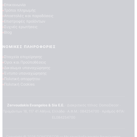
Επικοινωνία
Τρόποι πληρωμής
Αποστολές και παραδόσεις
Επιστροφές προϊόντων
Συχνές ερωτήσεις
Blog
ΝΟΜΙΚΈΣ ΠΛΗΡΟΦΟΡΊΕΣ
Στοιχεία επιχείρησης
Όροι και Προϋποθέσεις
ΠΟΙΟΤΗΤΕΣ ΤΑΠΕΤΣΑΡΙΩΝ
Δικαίωμα υπαναχώρησης
ΕΠΕΞΗΓΗΣΗ ΣΥΜΒΟΛΩΝ
Έντυπο υπαναχώρησης
Πολιτική απορρήτου
Πολιτική Cookies
Zervoudakis Evangelos & Sia E.E.
· Διακριτικός τίτλος: DomoDecor ·
Πραμάντων 16, 117 41 Αθήνα, Ελλάδα · Α.Φ.Μ.: 084254700 · Αριθμός ΦΠΑ:
EL084254700
Copyright ©
2026
DOMODECOR — Με επιφύλαξη παντός δικαιώματος.