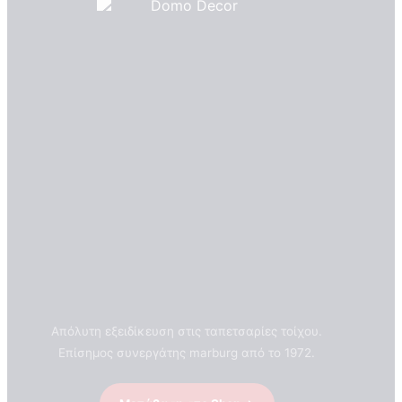
Πιστοποιητικά ποιότητας
ΠΙΣΤΟΠΟΙΗΤΙΚΑ ΟΙΚΟΛΟΓΙΑΣ
ΒΡΑΒΕΙΑ
Η Εταιρεια
Απόλυτη εξειδίκευση στις ταπετσαρίες τοίχου.
Επίσημος συνεργάτης marburg από το 1972.