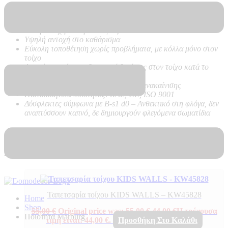
Ποιότητα:
Ψηφιακή Εκτύπωση σε ταπετσαρία Hot Embossed
PVC on Vlies – Non Woven backing
Καλή αντοχή στο ηλιακό φως
Υψηλή αντοχή στο καθάρισμα
Εύκολη τοποθέτηση χωρίς προβλήματα, με κόλλα μόνο στον
τοίχο
Δεν κάνει φούσκες, δεν ασκεί δυνάμεις στον τοίχο κατά το
στέγνωμα
Εύκολη απομάκρυνση σε περίπτωση ανακαίνισης
Πιστοποιητικά ποιότητας: RAL, CE, ISO 9001
Δύσφλεκτες σύμφωνα με B-s1 d0 –
Ανθεκτικό στη φλόγα, δεν
αναπτύσσουν καπνό, δε δημιουργούν φλεγόμενα σωματίδια
Σχετικά προϊόντα
Ταπετσαρία τοίχου KIDS WALLS – KW45828
Home
Shop
55,00
€
Original price was: 55,00 €.
44,00
€
Η τρέχουσα
Ποιοτητα Marburg
τιμή είναι: 44,00 €.
Προσθήκη Στο Καλάθι