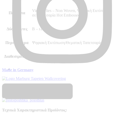
Vinyl, Vlies – Non Woven, Ψηφιακή Εκτύπωση
Ποιότητα
σε ταπετσαρία Hot Embossed
Δύσφλεκτες
B – s1 d0
Περισσότερα
Ψηφιακή Εκτύπωση/Θεματική Ταπετσαρία
Διαθεσιμότητα
Αποστολή σε 7 – 10 μέρες
Made in Germany
Πιστοποιητικά Ποιότητας
Τεχνικά Χαρακτηριστικά Προϊόντος: