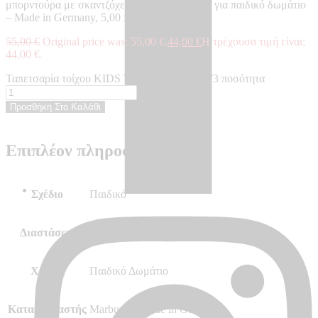
μπορντούρα με σκαντζόχειρους και κλαδάκια για παιδικό δωμάτιο
– Made in Germany, 5,00 x 0,18 m
55,00
€
Original price was: 55,00 €.
44,00
€
Η τρέχουσα τιμή είναι:
44,00 €.
Ταπετσαρία τοίχου KIDS WALLS - KW45873 ποσότητα
Προσθήκη Στο Καλάθι
Επιπλέον πληροφορίες
Σχέδιο
Παιδικό
Διαστάσεις
Μπορντούρα 5.00m x 18m
Χώρος
Παιδικό Δωμάτιο
Κατασκευαστής
Marburg – Made in Germany