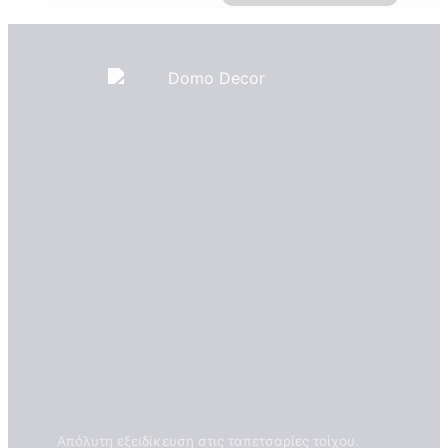
Πιστοποιητικά ποιότητας
ΠΙΣΤΟΠΟΙΗΤΙΚΑ ΟΙΚΟΛΟΓΙΑΣ
ΒΡΑΒΕΙΑ
Η Εταιρεια
Απόλυτη εξειδίκευση στις ταπετσαρίες τοίχου.