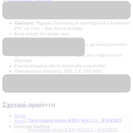
Τεχνικά Χαρακτηριστικά Προϊόντος:
Ποιότητα:
Ψηφιακή Εκτύπωση σε ταπετσαρία Hot Embossed
PVC on Vlies – Non Woven backing
Καλή αντοχή στο ηλιακό φως
Υψηλή αντοχή στο καθάρισμα
Εύκολη τοποθέτηση χωρίς προβλήματα, με κόλλα μόνο στον
τοίχο
Δεν κάνει φούσκες, δεν ασκεί δυνάμεις στον τοίχο κατά το
στέγνωμα
Εύκολη απομάκρυνση σε περίπτωση ανακαίνισης
Πιστοποιητικά ποιότητας: RAL, CE, ISO 9001
Δύσφλεκτες σύμφωνα με B-s1 d0 –
Ανθεκτικό στη φλόγα, δεν
αναπτύσσουν καπνό, δε δημιουργούν φλεγόμενα σωματίδια
Σχετικά προϊόντα
Home
Shop
Ποιοτητα Marburg
Ταπετσαρία τοίχου KIDS WALLS – KW45833