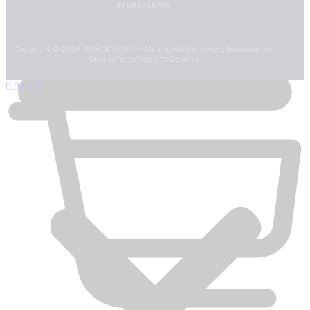
EL084254700
Copyright ©
2026
DOMODECOR — Με επιφύλαξη παντός δικαιώματος.
Όροι χρήσης
Απόρρητο
Cookies
0,00
€
0