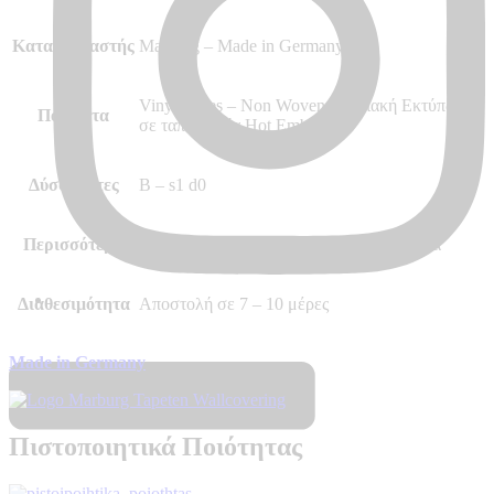
Κατασκευαστής
Marburg – Made in Germany
Vinyl, Vlies – Non Woven, Ψηφιακή Εκτύπωση
Ποιότητα
σε ταπετσαρία Hot Embossed
Δύσφλεκτες
B – s1 d0
Περισσότερα
Ψηφιακή Εκτύπωση/Θεματική Ταπετσαρία
Διαθεσιμότητα
Αποστολή σε 7 – 10 μέρες
Made in Germany
Πιστοποιητικά Ποιότητας