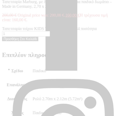
Ταπετσαρία Marburg, με δέντρα και ζωάκια για παιδικό δωμάτιο –
Made in Germany, 2,70 x 2,12 m
200,00
€
Original price was: 200,00 €.
160,00
€
Η τρέχουσα τιμή
είναι: 160,00 €.
Ταπετσαρία τοίχου KIDS WALLS - KW45884 ποσότητα
Προσθήκη Στο Καλάθι
Επιπλέον πληροφορίες
Σχέδιο
Παιδικό
Επανάληψη
Ταίριαγμα φύλλο με φύλλο
Διαστάσεις
Ρολό 2.70m x 2.12m (5.72m²)
Χώρος
Παιδικό Δωμάτιο