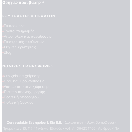
Οδηγίες πρόσβασης
ΕΞΥΠΗΡΈΤΗΣΗ ΠΕΛΑΤΏΝ
Επικοινωνία
Τρόποι πληρωμής
Αποστολές και παραδόσεις
Επιστροφές προϊόντων
Συχνές ερωτήσεις
Blog
ΠΟΙΟΤΗΤΕΣ ΤΑΠΕΤΣΑΡΙΩΝ
ΕΠΕΞΗΓΗΣΗ ΣΥΜΒΟΛΩΝ
ΝΟΜΙΚΈΣ ΠΛΗΡΟΦΟΡΊΕΣ
Στοιχεία επιχείρησης
Όροι και Προϋποθέσεις
Δικαίωμα υπαναχώρησης
Έντυπο υπαναχώρησης
Πολιτική απορρήτου
Πολιτική Cookies
Zervoudakis Evangelos & Sia E.E.
· Διακριτικός τίτλος: DomoDecor ·
Πραμάντων 16, 117 41 Αθήνα, Ελλάδα · Α.Φ.Μ.: 084254700 · Αριθμός ΦΠΑ: