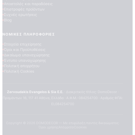
Αποστολές και παραδόσεις
Επιστροφές προϊόντων
Συχνές ερωτήσεις
Blog
ΝΟΜΙΚΈΣ ΠΛΗΡΟΦΟΡΊΕΣ
Στοιχεία επιχείρησης
Όροι και Προϋποθέσεις
Δικαίωμα υπαναχώρησης
ΠΟΙΟΤΗΤΕΣ ΤΑΠΕΤΣΑΡΙΩΝ
Έντυπο υπαναχώρησης
ΕΠΕΞΗΓΗΣΗ ΣΥΜΒΟΛΩΝ
Πολιτική απορρήτου
Πολιτική Cookies
Zervoudakis Evangelos & Sia E.E.
· Διακριτικός τίτλος: DomoDecor ·
Πραμάντων 16, 117 41 Αθήνα, Ελλάδα · Α.Φ.Μ.: 084254700 · Αριθμός ΦΠΑ:
EL084254700
Copyright ©
2026
DOMODECOR — Με επιφύλαξη παντός δικαιώματος.
Όροι χρήσης
Απόρρητο
Cookies