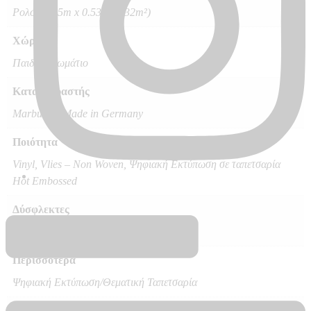
Ρολό 10.05m x 0.53m (5.32m²)
Χώρος
Παιδικό Δωμάτιο
Κατασκευαστής
Marburg – Made in Germany
Ποιότητα
Vinyl, Vlies – Non Woven, Ψηφιακή Εκτύπωση σε ταπετσαρία
Hot Embossed
Δύσφλεκτες
B – s1 d0
Περισσότερα
Ψηφιακή Εκτύπωση/Θεματική Ταπετσαρία
Διαθεσιμότητα