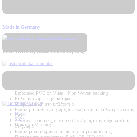
Αποστολή σε 7 – 10 μέρες
Made in Germany
Πιστοποιητικά Ποιότητας
Τεχνικά Χαρακτηριστικά Προϊόντος:
Ποιότητα:
Ψηφιακή Εκτύπωση σε ταπετσαρία Hot
Embossed PVC on Vlies – Non Woven backing
Καλή αντοχή στο ηλιακό φως
Υψηλή αντοχή στο καθάρισμα
Εύκολη τοποθέτηση χωρίς προβλήματα, με κόλλα μόνο στον
Home
τοίχο
Shop
Δεν κάνει φούσκες, δεν ασκεί δυνάμεις στον τοίχο κατά το
Ποιοτητα Marburg
στέγνωμα
Εύκολη απομάκρυνση σε περίπτωση ανακαίνισης