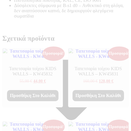
Πιστοποιητικά ποιότητας: RAL, CE, ISO 9001
Δύσφλεκτες σύμφωνα με B-s1 d0 –
Ανθεκτικό στη φλόγα,
δεν αναπτύσσουν καπνό, δε δημιουργούν φλεγόμενα
σωματίδια
Σχετικά προϊόντα
Προσφορά!
Προσφορά!
Ταπετσαρία τοίχου KIDS
Ταπετσαρία τοίχου KIDS
WALLS – KW45832
WALLS – KW45831
Original
Η
Original
Η
55,00
€
44,00
€
160,00
€
128,00
€
price
τρέχουσα
price
τρέχουσα
was:
τιμή
was:
τιμή
55,00 €.
είναι:
160,00 €.
είναι:
Προσθήκη Στο Καλάθι
Προσθήκη Στο Καλάθι
44,00 €.
128,00 €.
Προσφορά!
Προσφορά!