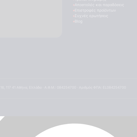
Αποστολές και παραδόσεις
Επιστροφές προϊόντων
Συχνές ερωτήσεις
Blog
 16, 117 41 Αθήνα, Ελλάδα · Α.Φ.Μ.: 084254700 · Αριθμός ΦΠΑ: EL084254700