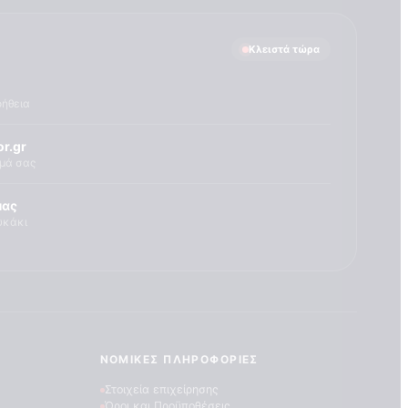
Κλειστά τώρα
οήθεια
r.gr
ημά σας
μας
υκάκι
ΝΟΜΙΚΈΣ ΠΛΗΡΟΦΟΡΊΕΣ
Στοιχεία επιχείρησης
Όροι και Προϋποθέσεις