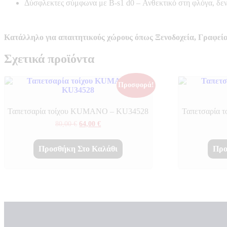
Δύσφλεκτες σύμφωνα με B-s1 d0 –
Ανθεκτικό στη φλόγα, δε
Κατάλληλο για απαιτητικούς χώρους όπως Ξενοδοχεία, Γραφεία
Σχετικά προϊόντα
Προσφορά!
Ταπετσαρία τοίχου KUMANO – KU34528
Ταπετσαρία
Original
Η
80,00
€
64,00
€
price
τρέχουσα
was:
τιμή
80,00 €.
είναι:
Προσθήκη Στο Καλάθι
Προ
64,00 €.