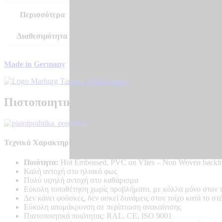
Περισσότερα
–
Διαθεσιμότητα
Αποστολή σε 7 – 10 μέρες
Made in Germany
Πιστοποιητικά Ποιότητας
Τεχνικά Χαρακτηριστικά Προϊόντος:
Ποιότητα:
Hot Embossed, PVC on Vlies – Non Woven backi
Καλή αντοχή στο ηλιακό φως
Πολύ υψηλή αντοχή στο καθάρισμα
Εύκολη τοποθέτηση χωρίς προβλήματα, με κόλλα μόνο στον τ
Δεν κάνει φούσκες, δεν ασκεί δυνάμεις στον τοίχο κατά το σ
Εύκολη απομάκρυνση σε περίπτωση ανακαίνισης
Πιστοποιητικά ποιότητας: RAL, CE, ISO 9001