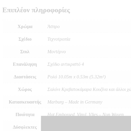
-
Επιπλέον πληροφορίες
KU34501
ποσότητα
Χρώμα
Άσπρο
Σχέδιο
Τεχνοτροπία
Στυλ
Μοντέρνο
Επανάληψη
Σχέδιο αντικριστό 4
Διαστάσεις
Ρολό 10.05m x 0.53m (5.32m²)
Χώρος
Σαλόνι Κρεβατοκάμαρα Κουζίνα και άλλοι χ
Κατασκευαστής
Marburg – Made in Germany
Ποιότητα
Hot Embossed, Vinyl, Vlies – Non Woven
Δύσφλεκτες
B – s1 d0