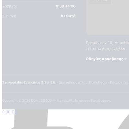
Σάββατο
9:30–14:00
Κυριακή
Κλειστά
Πραμάντων 16, Κουκάκι
117 41 Αθήνα, Ελλάδα
Οδηγίες πρόσβασης
Zervoudakis Evangelos & Sia E.E.
· Διακριτικός τίτλος: DomoDecor · Πραμάντων
Copyright ©
2026
DOMODECOR — Με επιφύλαξη παντός δικαιώματος.
0,00
€
0