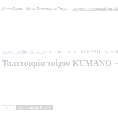
Μετάβαση
στο
Domo Decor – Μόνο Ταπετσαρίες Τοίχου –
Δωρεάν μεταφορικά για όλες
περιεχόμενο
Αρχική σελίδα
/
Kumano
/ Ταπετσαρία τοίχου KUMANO – KU345
Ταπετσαρία τοίχου KUMANO 
Ταπετσαρία
Προσθήκη Στο Καλάθι
τοίχου
KUMANO