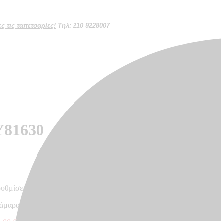
 τις ταπετσαρίες!
Τηλ: 210 9228007
Y81630
ρυθμίσεων κάθε οθόνης
κάμαρα, σαλόνι – Made in Germany, 10,05 x 0,53 m