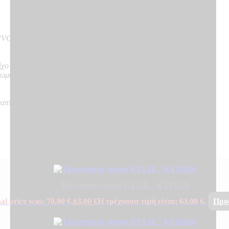
VC on Vlies – Non Woven backing
ίχο
νωμα
ναπτύσσουν καπνό, δε δημιουργούν φλεγόμενα σωματίδια
Ταπετσαρία τοίχου KYLIE – KY81626
al price was: 70,00 €.
63,00
€
Η τρέχουσα τιμή είναι: 63,00 €.
Προ