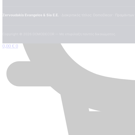
Zervoudakis Evangelos & Sia E.E.
· Διακριτικός τίτλος: DomoDecor · Πραμάντων
Copyright ©
2026
DOMODECOR — Με επιφύλαξη παντός δικαιώματος.
0,00
€
0