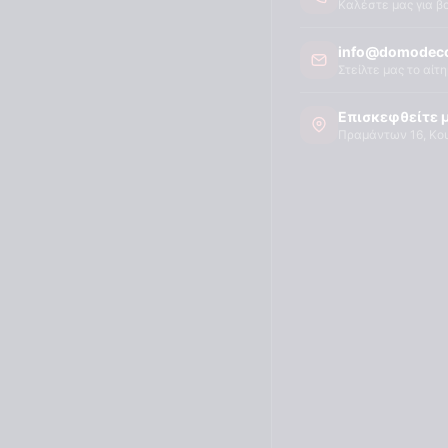
Καλέστε μας για β
info@domodeco
Στείλτε μας το αίτ
Επισκεφθείτε 
Πραμάντων 16, Κο