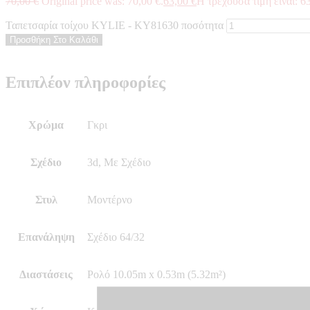
70,00
€
Original price was: 70,00 €.
63,00
€
Η τρέχουσα τιμή είναι: 63
Ταπετσαρία τοίχου KYLIE - KY81630 ποσότητα
Προσθήκη Στο Καλάθι
Επιπλέον πληροφορίες
Χρώμα
Γκρι
Σχέδιο
3d, Με Σχέδιο
Στυλ
Μοντέρνο
Επανάληψη
Σχέδιο 64/32
Διαστάσεις
Ρολό 10.05m x 0.53m (5.32m²)