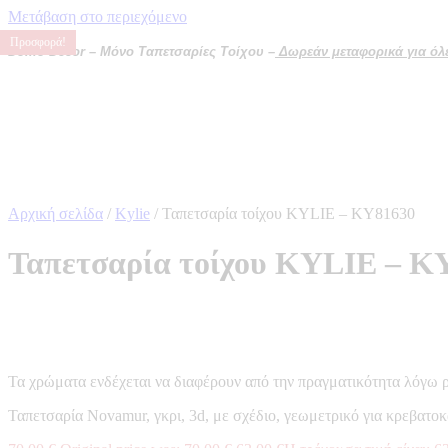
Μετάβαση στο περιεχόμενο
Προσφορά!
Προσφορά!
Προσφορά!
Προσφορά!
Domo Decor – Μόνο Ταπετσαρίες Τοίχου –
Δωρεάν μεταφορικά για όλες
Αρχική σελίδα
/
Kylie
/ Ταπετσαρία τοίχου KYLIE – KY81630
Ταπετσαρία τοίχου KYLIE – K
Τα χρώματα ενδέχεται να διαφέρουν από την πραγματικότητα λόγω 
Ταπετσαρία Novamur, γκρι, 3d, με σχέδιο, γεωμετρικό για κρεβατο