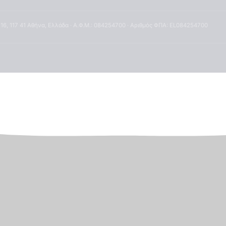
 16, 117 41 Αθήνα, Ελλάδα · Α.Φ.Μ.: 084254700 · Αριθμός ΦΠΑ: EL084254700