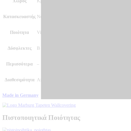
Χώρος
Κρεβατοκάμαρα Σαλόνι και άλλοι χώροι
Κατασκευαστής
Novamur by Marburg
Ποιότητα
Vinyl, Vlies – Non Woven, Ψηφιακή Εκτύπωση σ
Δύσφλεκτες
B – s1 d0
Περισσότερα
–
Διαθεσιμότητα
Αποστολή σε 7 – 10 μέρες
Made in Germany
Πιστοποιητικά Ποιότητας