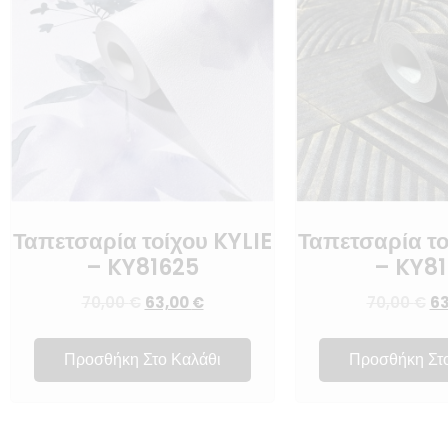
Ταπετσαρία τοίχου KYLIE
Ταπετσαρία το
– KY81625
– KY81
70,00
€
63,00
€
70,00
€
6
Προσθήκη Στο Καλάθι
Προσθήκη Στ