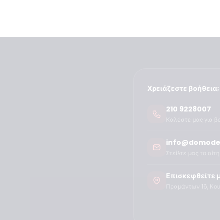
Χρειάζεστε βοήθεια;
210 9228007
Καλέστε μας για β
info@domode
Στείλτε μας το αίτ
Επισκεφθείτε 
Πραμάντων 16, Κο