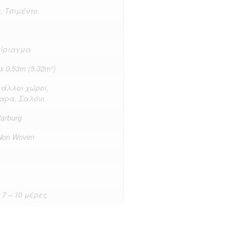
, Τσιμέντο
αίριαγμα
x 0.53m (5.32m²)
 άλλοι χώροι,
αρα, Σαλόνι
arburg
– Non Woven
 7 – 10 μέρες