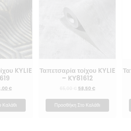
ίχου KYLIE
Ταπετσαρία τοίχου KYLIE
Τα
619
– KY81612
3,00
€
65,00
€
58,50
€
ο Καλάθι
Προσθήκη Στο Καλάθι