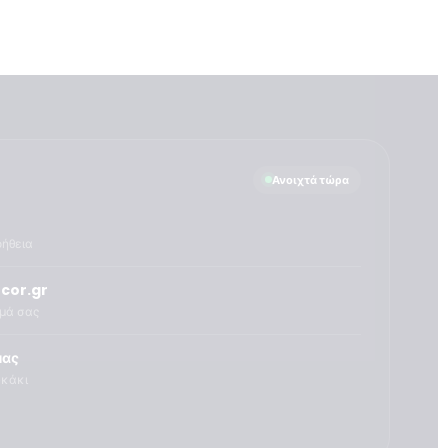
Ανοιχτά τώρα
οήθεια
cor.gr
ημά σας
μας
υκάκι