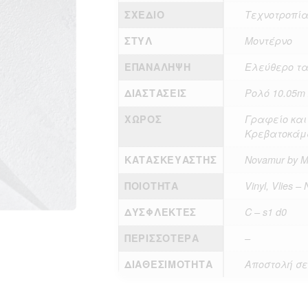
ΣΧΈΔΙΟ
Τεχνοτροπία
ΣΤΥΛ
Μοντέρνο
ΕΠΑΝΆΛΗΨΗ
Ελεύθερο τ
ΔΙΑΣΤΆΣΕΙΣ
Ρολό 10.05m 
ΧΏΡΟΣ
Γραφείο και
Κρεβατοκάμ
ΚΑΤΑΣΚΕΥΑΣΤΉΣ
Novamur by M
ΠΟΙΌΤΗΤΑ
Vinyl, Vlies 
ΔΎΣΦΛΕΚΤΕΣ
C – s1 d0
ΠΕΡΙΣΣΌΤΕΡΑ
–
ΔΙΑΘΕΣΙΜΌΤΗΤΑ
Αποστολή σε