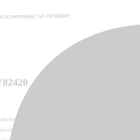
 τις ταπετσαρίες!
Τηλ: 210 9228007
Y82420
ρυθμίσεων κάθε οθόνης
 για σαλόνι, κρεβατοκάμαρα, γραφείο – Made in Germany, 10,05 x 0,