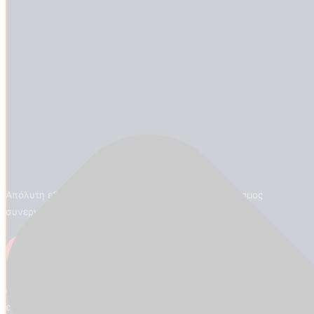
Απόλυτη εξειδίκευση στις ταπετσαρίες τοίχου. Επίσημος
συνεργάτης marburg από το 1972.
Μετάβαση στο Shop
Οι τιμές και οι προσφορές του ηλεκτρονικού καταστήματος
ενδέχεται να διαφέρουν από εκείνες του φυσικού καταστήματος.