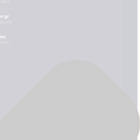
οήθεια
r.gr
ημά σας
μας
υκάκι