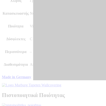
Χώρος
Γραφείο και άλλοι χώροι, Κρεβατοκάμαρα, Σαλόν
Κατασκευαστής
Novamur by Marburg
Ποιότητα
Vinyl, Vlies – Non Woven
Δύσφλεκτες
C – s1 d0
Περισσότερα
–
Διαθεσιμότητα
Αποστολή σε 7 – 10 μέρες
Made in Germany
Πιστοποιητικά Ποιότητας