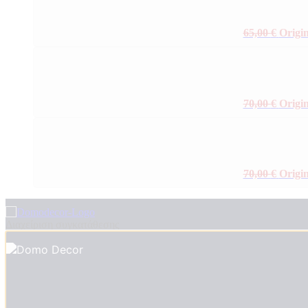
65,00
€
Origin
70,00
€
Origin
70,00
€
Origin
Διαχείριση συγκατάθεσης