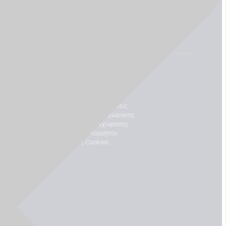
ΝΟΜΙΚΈΣ ΠΛΗΡΟΦΟΡΊΕΣ
Στοιχεία επιχείρησης
Όροι και Προϋποθέσεις
Δικαίωμα υπαναχώρησης
Έντυπο υπαναχώρησης
Πολιτική απορρήτου
Πολιτική Cookies