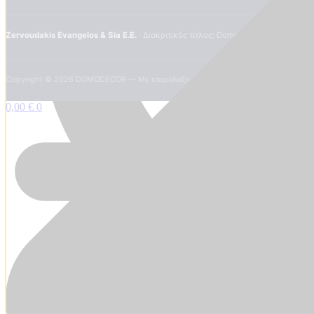
Zervoudakis Evangelos & Sia E.E.
· Διακριτικός τίτλος: DomoDecor · Πραμάντων
Copyright ©
2026
DOMODECOR — Με επιφύλαξη παντός δικαιώματος.
0,00
€
0