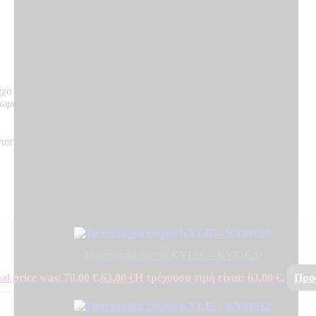
ίχο
νωμα
ναπτύσσουν καπνό, δε δημιουργούν φλεγόμενα σωματίδια
Ταπετσαρία τοίχου KYLIE – KY81620
al price was: 70,00 €.
63,00
€
Η τρέχουσα τιμή είναι: 63,00 €.
Προ