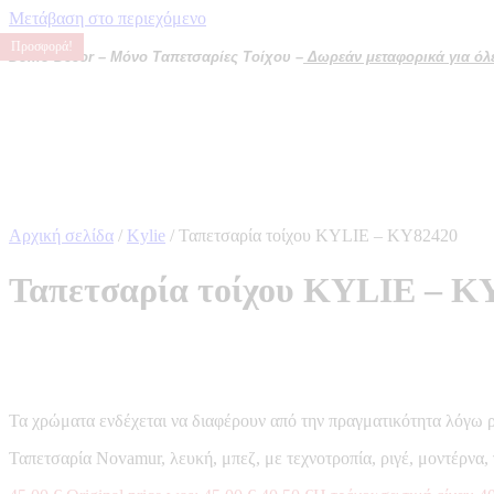
Μετάβαση στο περιεχόμενο
Προσφορά!
Προσφορά!
Προσφορά!
Προσφορά!
Domo Decor – Μόνο Ταπετσαρίες Τοίχου –
Δωρεάν μεταφορικά για όλες
Αρχική σελίδα
/
Kylie
/ Ταπετσαρία τοίχου KYLIE – KY82420
Ταπετσαρία τοίχου KYLIE – K
Τα χρώματα ενδέχεται να διαφέρουν από την πραγματικότητα λόγω 
Ταπετσαρία Novamur, λευκή, μπεζ, με τεχνοτροπία, ριγέ, μοντέρνα,