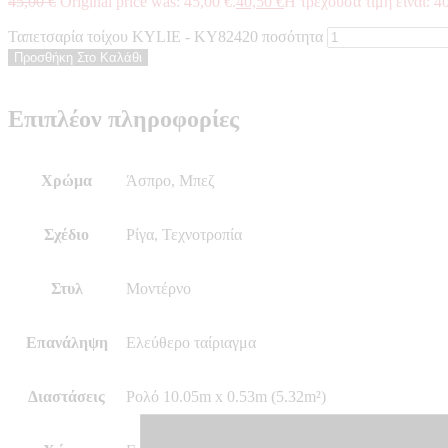
45,00
€
Original price was: 45,00 €.
40,50
€
Η τρέχουσα τιμή είναι: 40
Ταπετσαρία τοίχου KYLIE - KY82420 ποσότητα
Προσθήκη Στο Καλάθι
Επιπλέον πληροφορίες
Χρώμα
Άσπρο, Μπεζ
Σχέδιο
Ρίγα, Τεχνοτροπία
Στυλ
Μοντέρνο
Επανάληψη
Ελεύθερο ταίριαγμα
Διαστάσεις
Ρολό 10.05m x 0.53m (5.32m²)