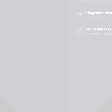
Καλέστε μας για β
info@domodeco
Στείλτε μας το αίτ
Επισκεφθείτε 
Πραμάντων 16, Κο