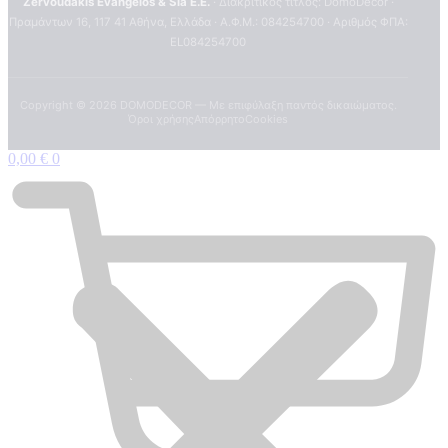
Zervoudakis Evangelos & Sia E.E.
· Διακριτικός τίτλος: DomoDecor ·
Πραμάντων 16, 117 41 Αθήνα, Ελλάδα · Α.Φ.Μ.: 084254700 · Αριθμός ΦΠΑ:
EL084254700
Copyright ©
2026
DOMODECOR — Με επιφύλαξη παντός δικαιώματος.
Όροι χρήσης
Απόρρητο
Cookies
0,00
€
0