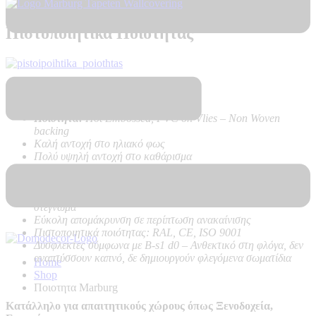
Πιστοποιητικά Ποιότητας
Τεχνικά Χαρακτηριστικά Προϊόντος:
Ποιότητα:
Hot Embossed, PVC on Vlies – Non Woven
backing
Καλή αντοχή στο ηλιακό φως
Πολύ υψηλή αντοχή στο καθάρισμα
Εύκολη τοποθέτηση χωρίς προβλήματα, με κόλλα μόνο στον
τοίχο
Δεν κάνει φούσκες, δεν ασκεί δυνάμεις στον τοίχο κατά το
στέγνωμα
Εύκολη απομάκρυνση σε περίπτωση ανακαίνισης
Πιστοποιητικά ποιότητας: RAL, CE, ISO 9001
Δύσφλεκτες σύμφωνα με B-s1 d0 –
Ανθεκτικό στη φλόγα, δεν
αναπτύσσουν καπνό, δε δημιουργούν φλεγόμενα σωματίδια
Home
Shop
Ποιοτητα Marburg
Κατάλληλο για απαιτητικούς χώρους όπως Ξενοδοχεία,