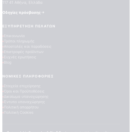
117 41 Αθήνα, Ελλάδα
Οδηγίες πρόσβασης
ΕΞΥΠΗΡΈΤΗΣΗ ΠΕΛΑΤΏΝ
Επικοινωνία
Τρόποι πληρωμής
Αποστολές και παραδόσεις
Επιστροφές προϊόντων
ΠΟΙΟΤΗΤΕΣ ΤΑΠΕΤΣΑΡΙΩΝ
Συχνές ερωτήσεις
ΕΠΕΞΗΓΗΣΗ ΣΥΜΒΟΛΩΝ
Blog
ΝΟΜΙΚΈΣ ΠΛΗΡΟΦΟΡΊΕΣ
Στοιχεία επιχείρησης
Όροι και Προϋποθέσεις
Δικαίωμα υπαναχώρησης
Έντυπο υπαναχώρησης
Πολιτική απορρήτου
Πολιτική Cookies