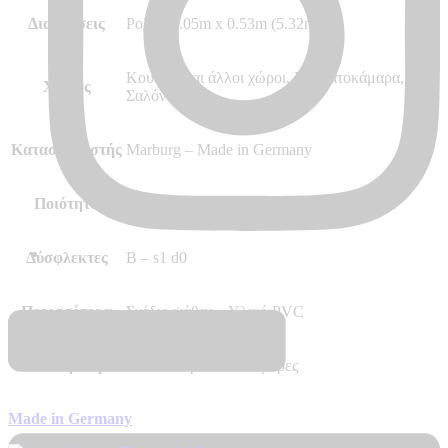
Διαστάσεις
Ρολό 10.05m x 0.53m (5.32m²)
Κουζίνα και άλλοι χώροι, Κρεβατοκάμαρα,
Χώρος
Σαλόνι
Κατασκευαστής
Marburg – Made in Germany
Ποιότητα
Hot Embossed, Vinyl, Vlies – Non Woven
Δύσφλεκτες
B – s1 d0
Περισσότερα
Σχέδιο ψάθας – Υλικό PVC
Διαθεσιμότητα
Αποστολή σε 7 – 10 μέρες
Made in Germany