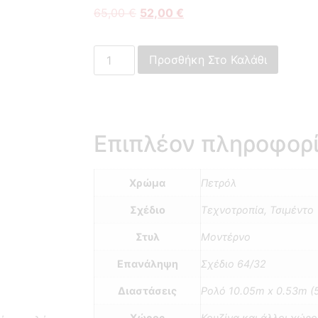
65,00
€
52,00
€
Προσθήκη Στο Καλάθι
Επιπλέον πληροφορ
Χρώμα
Πετρόλ
Σχέδιο
Τεχνοτροπία, Τσιμέντο
Στυλ
Μοντέρνο
Επανάληψη
Σχέδιο 64/32
Διαστάσεις
Ρολό 10.05m x 0.53m (
Χώρος
Κουζίνα και άλλοι χώρο