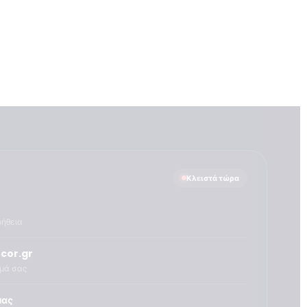
Κλειστά τώρα
οήθεια
cor.gr
ημά σας
μας