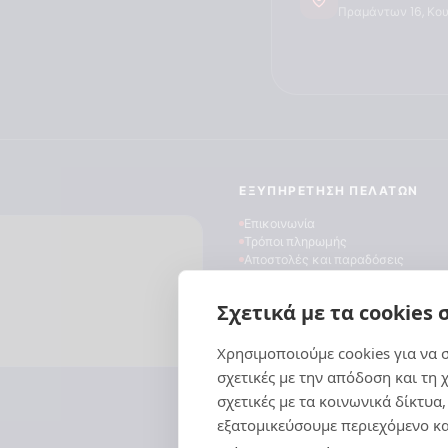
Πραμάντων 16, Κο
ΕΞΥΠΗΡΈΤΗΣΗ ΠΕΛΑΤΏΝ
Επικοινωνία
Τρόποι πληρωμής
Αποστολές και παραδόσεις
Επιστροφές προϊόντων
Συχνές ερωτήσεις
Σχετικά με τα cookies 
Blog
Χρησιμοποιούμε cookies για να
Για να πα
τεχνολογί
σχετικές με την απόδοση και τη 
σε πληροφ
σχετικές με τα κοινωνικά δίκτυα
τεχνολογί
εξατομικεύσουμε περιεχόμενο κα
συμπεριφο