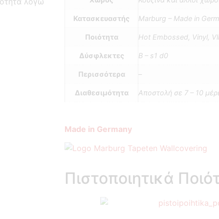
κότητα λόγω
Κατασκευαστής
Marburg – Made in Ger
Ποιότητα
Hot Embossed, Vinyl, V
Δύσφλεκτες
B – s1 d0
Περισσότερα
–
Διαθεσιμότητα
Αποστολή σε 7 – 10 μέρ
Made in Germany
Πιστοποιητικά Ποιό