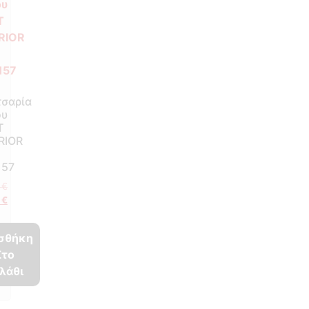
τσαρία
ου
T
RIOR
157
0
€
0
€
σθήκη
Στο
λάθι