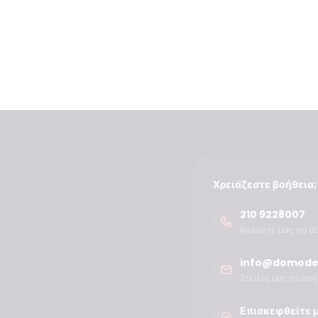
Χρειάζεστε βοήθεια;
210 9228007
Καλέστε μας για β
info@domode
Στείλτε μας το αίτ
Επισκεφθείτε 