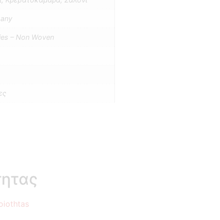
many
lies – Non Woven
ες
τητας