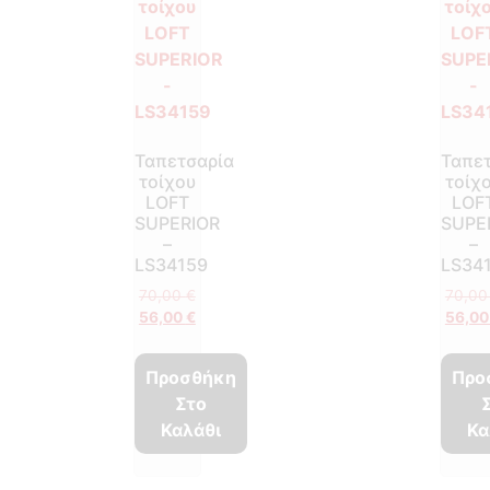
Ταπετσαρία
Ταπε
τοίχου
τοίχ
LOFT
LOF
SUPERIOR
SUPE
–
–
LS34159
LS34
70,00
€
70,0
56,00
€
56,0
Προσθήκη
Προ
Στο
Καλάθι
Κα