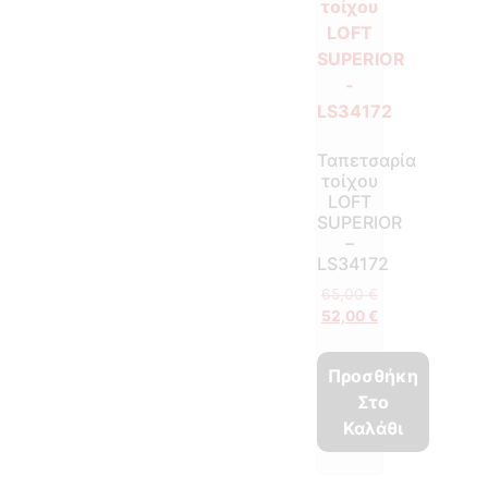
Ταπετσαρία
τοίχου
LOFT
SUPERIOR
–
LS34172
65,00
€
52,00
€
Προσθήκη
Στο
Καλάθι