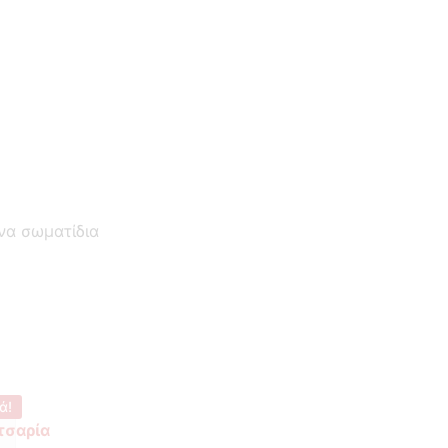
να σωματίδια
ά!