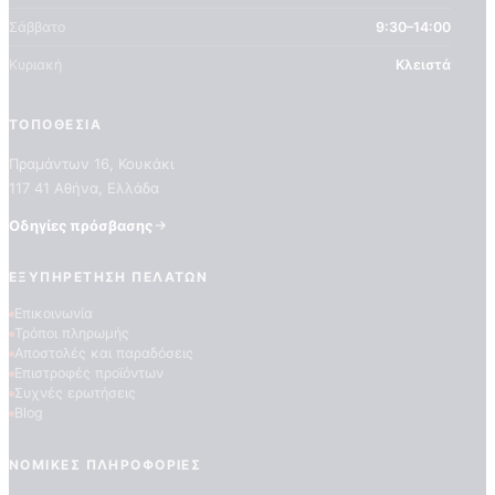
Σάββατο
9:30–14:00
Κυριακή
Κλειστά
ΤΟΠΟΘΕΣΊΑ
Πραμάντων 16, Κουκάκι
117 41 Αθήνα, Ελλάδα
Οδηγίες πρόσβασης
ΠΟΙΟΤΗΤΕΣ ΤΑΠΕΤΣΑΡΙΩΝ
ΕΠΕΞΗΓΗΣΗ ΣΥΜΒΟΛΩΝ
ΕΞΥΠΗΡΈΤΗΣΗ ΠΕΛΑΤΏΝ
Επικοινωνία
Τρόποι πληρωμής
Αποστολές και παραδόσεις
Επιστροφές προϊόντων
Συχνές ερωτήσεις
Blog
ΝΟΜΙΚΈΣ ΠΛΗΡΟΦΟΡΊΕΣ