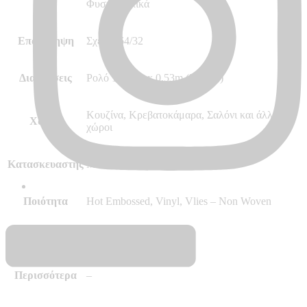
Στυλ
Φυσικά Υλικά
Επανάληψη
Σχέδιο 64/32
Διαστάσεις
Ρολό 10.05m x 0.53m (5.32m²)
Κουζίνα, Κρεβατοκάμαρα, Σαλόνι και άλλοι
Χώρος
χώροι
Κατασκευαστής
Marburg – Made in Germany
Ποιότητα
Hot Embossed, Vinyl, Vlies – Non Woven
Δύσφλεκτες
B – s1 d0
Περισσότερα
–