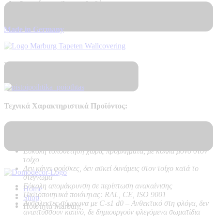
Διαθεσιμότητα
Άμεσα διαθέσιμο
Made in Germany
Πιστοποιητικά Ποιότητας
Τεχνικά Χαρακτηριστικά Προϊόντος:
Ποιότητα:
PVC on Vlies – Non Woven backing
Καλή αντοχή στο ηλιακό φως
Υψηλή αντοχή στο καθάρισμα
Εύκολη τοποθέτηση χωρίς προβλήματα, με κόλλα μόνο στον
τοίχο
Δεν κάνει φούσκες, δεν ασκεί δυνάμεις στον τοίχο κατά το
στέγνωμα
Εύκολη απομάκρυνση σε περίπτωση ανακαίνισης
Home
Πιστοποιητικά ποιότητας: RAL, CE, ISO 9001
Shop
Δύσφλεκτες σύμφωνα με C-s1 d0 –
Ανθεκτικό στη φλόγα, δεν
Ποιοτητα Marburg
αναπτύσσουν καπνό, δε δημιουργούν φλεγόμενα σωματίδια