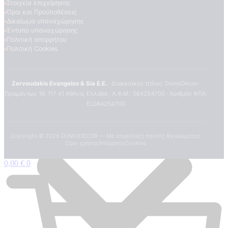
Στοιχεία επιχείρησης
Όροι και Προϋποθέσεις
Δικαίωμα υπαναχώρησης
Έντυπο υπαναχώρησης
Πολιτική απορρήτου
Πολιτική Cookies
Zervoudakis Evangelos & Sia E.E.
· Διακριτικός τίτλος: DomoDecor ·
Πραμάντων 16, 117 41 Αθήνα, Ελλάδα · Α.Φ.Μ.: 084254700 · Αριθμός ΦΠΑ:
EL084254700
Copyright ©
2026
DOMODECOR — Με επιφύλαξη παντός δικαιώματος.
Όροι χρήσης
Απόρρητο
Cookies
0,00
€
0