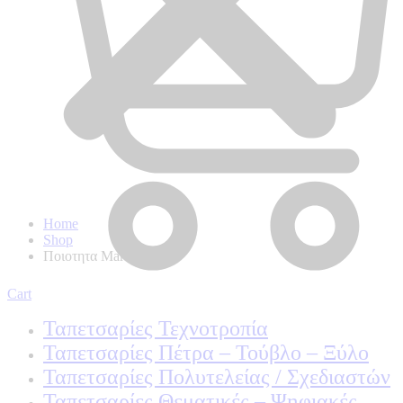
Home
Shop
Ποιοτητα Marburg
Cart
Ταπετσαρίες Τεχνοτροπία
Ταπετσαρίες Πέτρα – Τούβλο – Ξύλο
Ταπετσαρίες Πολυτελείας / Σχεδιαστών
Ταπετσαρίες Θεματικές – Ψηφιακές