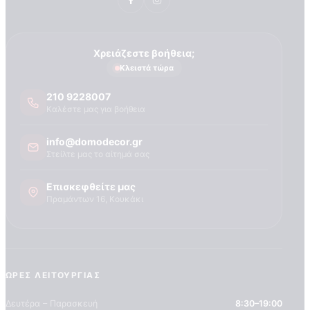
Τεχνογνωσια
Χρειάζεστε βοήθεια;
Κλειστά τώρα
210 9228007
Καλέστε μας για βοήθεια
info@domodecor.gr
Στείλτε μας το αίτημά σας
Επισκεφθείτε μας
Πραμάντων 16, Κουκάκι
ΏΡΕΣ ΛΕΙΤΟΥΡΓΊΑΣ
Δευτέρα – Παρασκευή
8:30–19:00