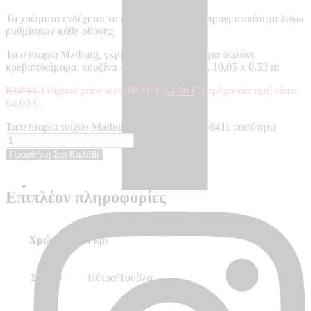
Τα χρώματα ενδέχεται να διαφέρουν από την πραγματικότητα λόγω
ρυθμίσεων κάθε οθόνης
Ταπετσαρία Marburg, γκρι, πέτρα, μοντέρνα, για σαλόνι,
κρεβατοκάμαρα, κουζίνα – Made in Germany, 10.05 x 0.53 m
80,00
€
Original price was: 80,00 €.
64,00
€
Η τρέχουσα τιμή είναι:
64,00 €.
Ταπετσαρία τοίχου Marburg Selections - MB58411 ποσότητα
Προσθήκη Στο Καλάθι
Επιπλέον πληροφορίες
Χρώμα
Γκρι
Σχέδιο
Πέτρα/Τούβλο