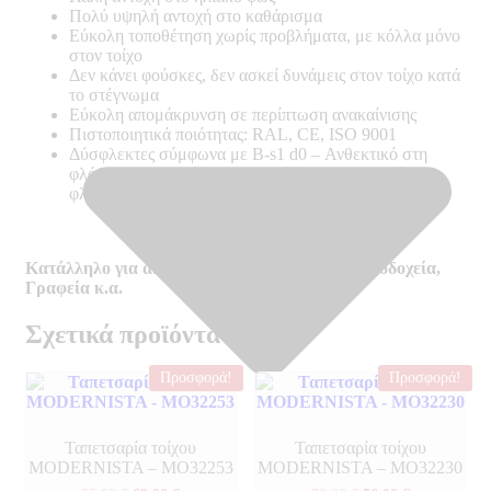
Πολύ υψηλή αντοχή στο καθάρισμα
Εύκολη τοποθέτηση χωρίς προβλήματα, με κόλλα μόνο
στον τοίχο
Δεν κάνει φούσκες, δεν ασκεί δυνάμεις στον τοίχο κατά
το στέγνωμα
Εύκολη απομάκρυνση σε περίπτωση ανακαίνισης
Πιστοποιητικά ποιότητας: RAL, CE, ISO 9001
Δύσφλεκτες σύμφωνα με B-s1 d0 –
Ανθεκτικό στη
φλόγα, δεν αναπτύσσουν καπνό, δε δημιουργούν
φλεγόμενα σωματίδια
Κατάλληλο για απαιτητικούς χώρους όπως Ξενοδοχεία,
Γραφεία κ.α.
Σχετικά προϊόντα
Προσφορά!
Προσφορά!
Ταπετσαρία τοίχου
Ταπετσαρία τοίχου
MODERNISTA – MO32253
MODERNISTA – MO32230