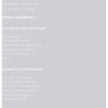
ΠΟΙΟΤΗΤΕΣ ΤΑΠΕΤΣΑΡΙΩΝ
Πραμάντων 16, Κουκάκι
ΕΠΕΞΗΓΗΣΗ ΣΥΜΒΟΛΩΝ
117 41 Αθήνα, Ελλάδα
Οδηγίες πρόσβασης
ΕΞΥΠΗΡΈΤΗΣΗ ΠΕΛΑΤΏΝ
Επικοινωνία
Τρόποι πληρωμής
Αποστολές και παραδόσεις
Επιστροφές προϊόντων
Συχνές ερωτήσεις
Blog
ΝΟΜΙΚΈΣ ΠΛΗΡΟΦΟΡΊΕΣ
Στοιχεία επιχείρησης
Όροι και Προϋποθέσεις
Δικαίωμα υπαναχώρησης
Έντυπο υπαναχώρησης
Πολιτική απορρήτου
Πολιτική Cookies