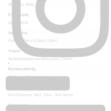
Μοντέρνο, Φύση
Επανάληψη
Σχέδιο 64/32
Διαστάσεις
Ρολό 10.05m x 0.53m (5.32m²)
Χώρος
Κρεβατοκάμαρα και άλλοι χώροι, Σαλόνι
Κατασκευαστής
Marburg – Made in Germany
Ποιότητα
Hot Embossed, Vinyl, Vlies – Non Woven
Δύσφλεκτες