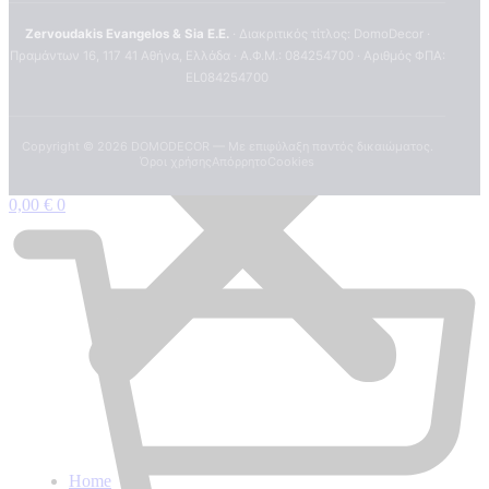
Zervoudakis Evangelos & Sia E.E.
· Διακριτικός τίτλος: DomoDecor ·
Πραμάντων 16, 117 41 Αθήνα, Ελλάδα · Α.Φ.Μ.: 084254700 · Αριθμός ΦΠΑ:
EL084254700
Copyright ©
2026
DOMODECOR — Με επιφύλαξη παντός δικαιώματος.
Όροι χρήσης
Απόρρητο
Cookies
0,00
€
0
Home