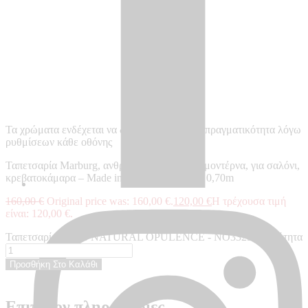
Τα χρώματα ενδέχεται να διαφέρουν από την πραγματικότητα λόγω
ρυθμίσεων κάθε οθόνης
Ταπετσαρία Marburg, ανθρακί, μονόσχρωμη μοντέρνα, για σαλόνι,
κρεβατοκάμαρα – Made in Germany, 10,05 x 0,70m
160,00
€
Original price was: 160,00 €.
120,00
€
Η τρέχουσα τιμή
είναι: 120,00 €.
Ταπετσαρία τοίχου NATURAL OPULENCE - NO33250 ποσότητα
Προσθήκη Στο Καλάθι
Επιπλέον πληροφορίες