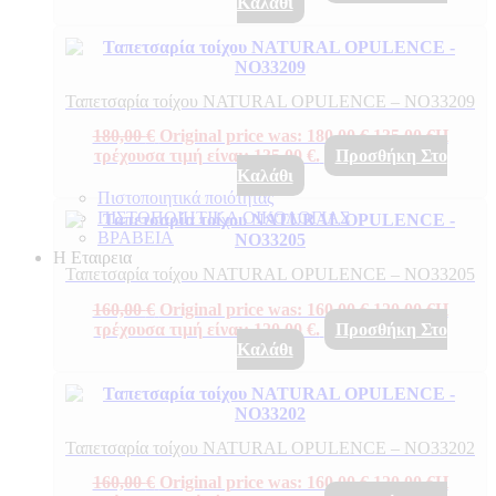
Καλάθι
Ταπετσαρία τοίχου NATURAL OPULENCE – NO33209
180,00
€
Original price was: 180,00 €.
135,00
€
Η
τρέχουσα τιμή είναι: 135,00 €.
Προσθήκη Στο
Καλάθι
Πιστοποιητικά ποιότητας
ΠΙΣΤΟΠΟΙΗΤΙΚΑ ΟΙΚΟΛΟΓΙΑΣ
ΒΡΑΒΕΙΑ
Η Εταιρεια
Ταπετσαρία τοίχου NATURAL OPULENCE – NO33205
160,00
€
Original price was: 160,00 €.
120,00
€
Η
τρέχουσα τιμή είναι: 120,00 €.
Προσθήκη Στο
Καλάθι
Ταπετσαρία τοίχου NATURAL OPULENCE – NO33202
160,00
€
Original price was: 160,00 €.
120,00
€
Η