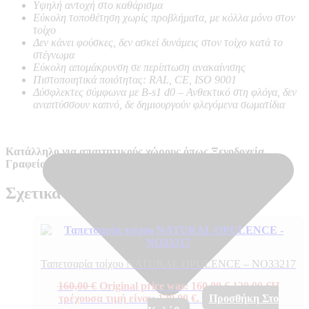
Υψηλή αντοχή στο καθάρισμα
Εύκολη τοποθέτηση χωρίς προβλήματα, με κόλλα μόνο στον
τοίχο
Δεν κάνει φούσκες, δεν ασκεί δυνάμεις στον τοίχο κατά το
στέγνωμα
Εύκολη απομάκρυνση σε περίπτωση ανακαίνισης
Πιστοποιητικά ποιότητας: RAL, CE, ISO 9001
Δύσφλεκτες σύμφωνα με B-s1 d0 –
Ανθεκτικό στη φλόγα, δεν
αναπτύσσουν καπνό, δε δημιουργούν φλεγόμενα σωματίδια
Κατάλληλο για απαιτητικούς χώρους όπως Ξενοδοχεία,
Γραφεία κ.α.
Σχετικά προϊόντα
Ταπετσαρία τοίχου NATURAL OPULENCE – NO33217
160,00
€
Original price was: 160,00 €.
120,00
€
Η
τρέχουσα τιμή είναι: 120,00 €.
Προσθήκη Στο