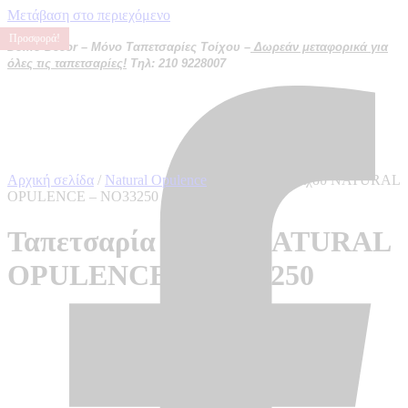
Μετάβαση στο περιεχόμενο
Προσφορά!
Προσφορά!
Προσφορά!
Προσφορά!
Domo Decor – Μόνο Ταπετσαρίες Τοίχου –
Δωρεάν μεταφορικά για
όλες τις ταπετσαρίες!
Τηλ: 210 9228007
Αρχική σελίδα
/
Natural Opulence
/ Ταπετσαρία τοίχου NATURAL
OPULENCE – NO33250
Ταπετσαρία τοίχου NATURAL
OPULENCE – NO33250