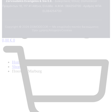
Zervoudakis Evangelos & Sia E.E.
· Διακριτικός τίτλος: DomoDecor ·
Πραμάντων 16, 117 41 Αθήνα, Ελλάδα · Α.Φ.Μ.: 084254700 · Αριθμός ΦΠΑ:
EL084254700
Copyright ©
2026
DOMODECOR — Με επιφύλαξη παντός δικαιώματος.
Όροι χρήσης
Απόρρητο
Cookies
0,00
€
0
Home
Shop
Ποιοτητα Marburg