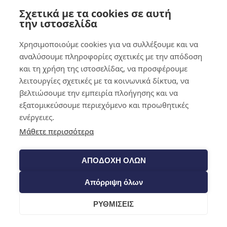
τεχνολογίες όπως τα cookies για την αποθήκευση ή/και την
Σχετικά με τα cookies σε αυτή
πρόσβαση σε πληροφορίες της συσκευής. Η συγκατάθεση σε αυτές
0,00
€
0
την ιστοσελίδα
τις τεχνολογίες θα μας επιτρέψει να επεξεργαζόμαστε δεδομένα
όπως η συμπεριφορά περιήγησης ή τα μοναδικά αναγνωριστικά σε
αυτόν τον ιστότοπο. Η μη συγκατάθεση ή η ανάκληση της
Χρησιμοποιούμε cookies για να συλλέξουμε και να
συγκατάθεσης, ενδέχεται να επηρεάσει αρνητικά ορισμένα
αναλύσουμε πληροφορίες σχετικές με την απόδοση
χαρακτηριστικά και λειτουργίες.
και τη χρήση της ιστοσελίδας, να προσφέρουμε
λειτουργίες σχετικές με τα κοινωνικά δίκτυα, να
Λειτουργικό
Λειτουργικό
Πάντα ενεργό
βελτιώσουμε την εμπειρία πλοήγησης και να
Προτιμήσεις
Προτιμήσεις
εξατομικεύσουμε περιεχόμενο και προωθητικές
Στατιστικά στοιχεία
Στατιστικά στοιχεία
ενέργειες.
Μάρκετινγκ
Μάρκετινγκ
Μάθετε περισσότερα
Διαχείριση επιλογών
Διαχείριση υπηρεσιών
Manage {vendor_count} vendors
ΑΠΟΔΟΧΗ ΟΛΩΝ
Διαβάστε περισσότερα για αυτούς τους σκοπούς
Απόρριψη όλων
Αποδοχή
Άρνηση
Προβολή προτιμήσεων
Προβολή προτιμήσεων
Αποθήκευση προτιμήσεων
ΡΥΘΜΙΣΕΙΣ
Cookie Policy
Όροι & Προϋποθέσεις
Cart