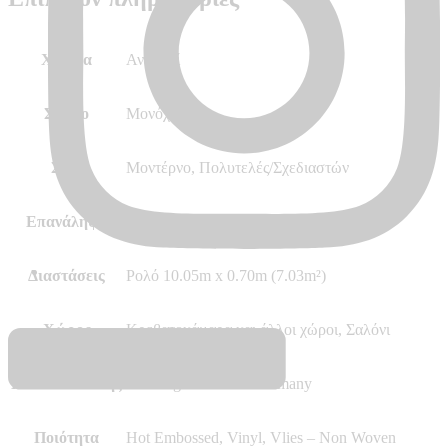
Χρώμα
Ανθρακί
Σχέδιο
Μονόχρωμο
Στυλ
Μοντέρνο, Πολυτελές/Σχεδιαστών
Επανάληψη
Ελεύθερο ταίριαγμα
Διαστάσεις
Ρολό 10.05m x 0.70m (7.03m²)
Χώρος
Κρεβατοκάμαρα και άλλοι χώροι, Σαλόνι
Κατασκευαστής
Marburg – Made in Germany
Ποιότητα
Hot Embossed, Vinyl, Vlies – Non Woven