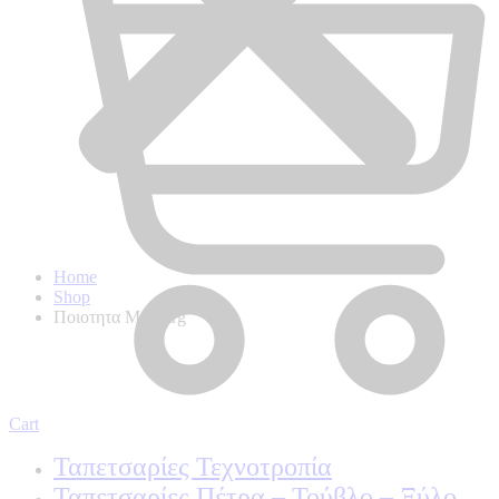
Home
Shop
Ποιοτητα Marburg
Cart
Ταπετσαρίες Τεχνοτροπία
Ταπετσαρίες Πέτρα – Τούβλο – Ξύλο