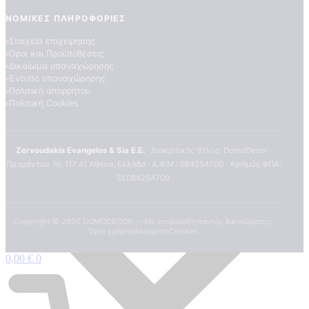
ΝΟΜΙΚΈΣ ΠΛΗΡΟΦΟΡΊΕΣ
Στοιχεία επιχείρησης
Όροι και Προϋποθέσεις
Δικαίωμα υπαναχώρησης
Έντυπο υπαναχώρησης
Πολιτική απορρήτου
Πολιτική Cookies
Zervoudakis Evangelos & Sia E.E.
· Διακριτικός τίτλος: DomoDecor ·
Πραμάντων 16, 117 41 Αθήνα, Ελλάδα · Α.Φ.Μ.: 084254700 · Αριθμός ΦΠΑ:
EL084254700
Copyright ©
2026
DOMODECOR — Με επιφύλαξη παντός δικαιώματος.
Όροι χρήσης
Απόρρητο
Cookies
0,00
€
0