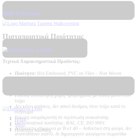
Made in Germany
Πιστοποιητικά Ποιότητας
Τεχνικά Χαρακτηριστικά Προϊόντος:
Ποιότητα:
Hot Embossed, PVC on Vlies – Non Woven
backing
Καλή αντοχή στο ηλιακό φως
Υψηλή αντοχή στο καθάρισμα
Εύκολη τοποθέτηση χωρίς προβλήματα, με κόλλα μόνο στον
τοίχο
Δεν κάνει φούσκες, δεν ασκεί δυνάμεις στον τοίχο κατά το
στέγνωμα
Εύκολη απομάκρυνση σε περίπτωση ανακαίνισης
Home
Πιστοποιητικά ποιότητας: RAL, CE, ISO 9001
Shop
Δύσφλεκτες σύμφωνα με B-s1 d0 –
Ανθεκτικό στη φλόγα, δεν
Ποιοτητα Marburg
αναπτύσσουν καπνό, δε δημιουργούν φλεγόμενα σωματίδια