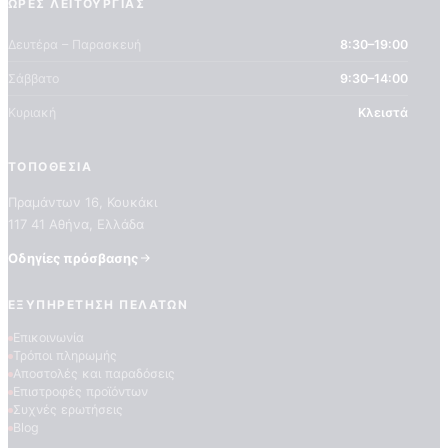
ΏΡΕΣ ΛΕΙΤΟΥΡΓΊΑΣ
Δευτέρα – Παρασκευή
8:30–19:00
Σάββατο
9:30–14:00
Κυριακή
Κλειστά
ΤΟΠΟΘΕΣΊΑ
Πραμάντων 16, Κουκάκι
ΠΟΙΟΤΗΤΕΣ ΤΑΠΕΤΣΑΡΙΩΝ
ΕΠΕΞΗΓΗΣΗ ΣΥΜΒΟΛΩΝ
117 41 Αθήνα, Ελλάδα
Οδηγίες πρόσβασης
ΕΞΥΠΗΡΈΤΗΣΗ ΠΕΛΑΤΏΝ
Επικοινωνία
Τρόποι πληρωμής
Αποστολές και παραδόσεις
Επιστροφές προϊόντων
Συχνές ερωτήσεις
Blog