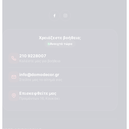
Τεχνογνωσια
Χρειάζεστε βοήθεια;
Ανοιχτά τώρα
210 9228007
Καλέστε μας για βοήθεια
info@domodecor.gr
Στείλτε μας το αίτημά σας
Επισκεφθείτε μας
Πραμάντων 16, Κουκάκι