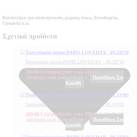
Κατάλληλο για απαιτητικούς χώρους όπως Ξενοδοχεία,
Γραφεία κ.α.
Σχετικά προϊόντα
Ταπετσαρία τοίχου PAPIS LOVEDAY – PL33710
180,00
€
Original price was: 180,00 €.
135,00
€
Η
τρέχουσα τιμή είναι: 135,00 €.
Προσθήκη Στο
Καλάθι
Ταπετσαρία τοίχου PAPIS LOVEDAY – PL33705
200,00
€
Original price was: 200,00 €.
150,00
€
Η
τρέχουσα τιμή είναι: 150,00 €.
Προσθήκη Στο
Καλάθι