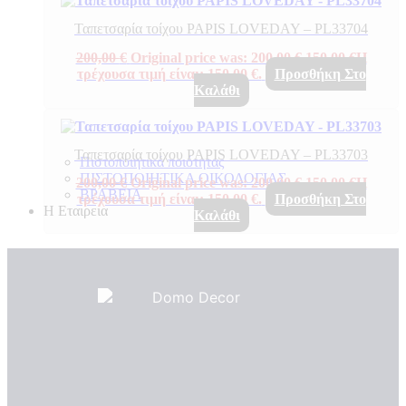
Ταπετσαρία τοίχου PAPIS LOVEDAY – PL33704
200,00
€
Original price was: 200,00 €.
150,00
€
Η
τρέχουσα τιμή είναι: 150,00 €.
Προσθήκη Στο
Καλάθι
Ταπετσαρία τοίχου PAPIS LOVEDAY – PL33703
Πιστοποιητικά ποιότητας
ΠΙΣΤΟΠΟΙΗΤΙΚΑ ΟΙΚΟΛΟΓΙΑΣ
200,00
€
Original price was: 200,00 €.
150,00
€
Η
ΒΡΑΒΕΙΑ
τρέχουσα τιμή είναι: 150,00 €.
Προσθήκη Στο
Η Εταιρεια
Καλάθι