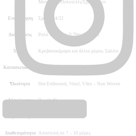
Στυλ
Μοντέρνο, Πολυτελές/Σχεδιαστών
Επανάληψη
Σχέδιο 64/32
Διαστάσεις
Ρολό 10.05m x 0.70m (7.03m²)
Χώρος
Κρεβατοκάμαρα και άλλοι χώροι, Σαλόνι
Κατασκευαστής
Marburg – Made in Germany
Ποιότητα
Hot Embossed, Vinyl, Vlies – Non Woven
Δύσφλεκτες
B – s1 d0
Περισσότερα
–
Διαθεσιμότητα
Αποστολή σε 7 – 10 μέρες