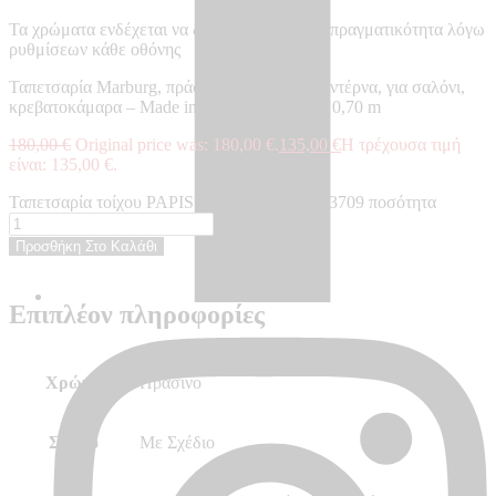
Τα χρώματα ενδέχεται να διαφέρουν από την πραγματικότητα λόγω
ρυθμίσεων κάθε οθόνης
Ταπετσαρία Marburg, πράσινη, με σχέδιο, μοντέρνα, για σαλόνι,
κρεβατοκάμαρα – Made in Germany, 10,05 x 0,70 m
180,00
€
Original price was: 180,00 €.
135,00
€
Η τρέχουσα τιμή
είναι: 135,00 €.
Ταπετσαρία τοίχου PAPIS LOVEDAY - PL33709 ποσότητα
Προσθήκη Στο Καλάθι
Επιπλέον πληροφορίες
Χρώμα
Πράσινο
Σχέδιο
Με Σχέδιο