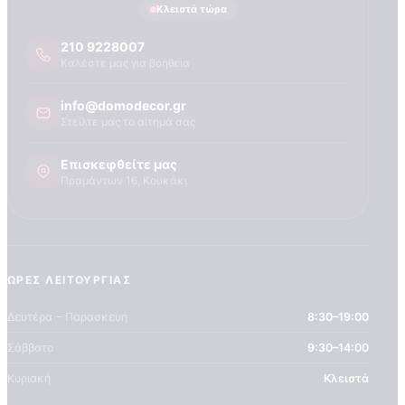
Τεχνογνωσια
Κλειστά τώρα
210 9228007
Καλέστε μας για βοήθεια
info@domodecor.gr
Στείλτε μας το αίτημά σας
Επισκεφθείτε μας
Πραμάντων 16, Κουκάκι
ΏΡΕΣ ΛΕΙΤΟΥΡΓΊΑΣ
Δευτέρα – Παρασκευή
8:30–19:00
Σάββατο
9:30–14:00
Κυριακή
Κλειστά