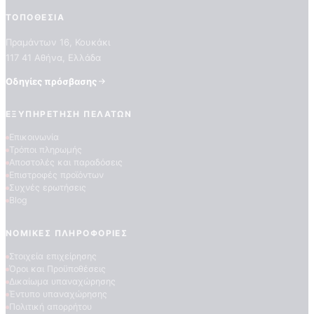
ΤΟΠΟΘΕΣΊΑ
Πραμάντων 16, Κουκάκι
117 41 Αθήνα, Ελλάδα
Οδηγίες πρόσβασης
ΕΞΥΠΗΡΈΤΗΣΗ ΠΕΛΑΤΏΝ
Επικοινωνία
ΠΟΙΟΤΗΤΕΣ ΤΑΠΕΤΣΑΡΙΩΝ
Τρόποι πληρωμής
ΕΠΕΞΗΓΗΣΗ ΣΥΜΒΟΛΩΝ
Αποστολές και παραδόσεις
Επιστροφές προϊόντων
Συχνές ερωτήσεις
Blog
ΝΟΜΙΚΈΣ ΠΛΗΡΟΦΟΡΊΕΣ
Στοιχεία επιχείρησης
Όροι και Προϋποθέσεις
Δικαίωμα υπαναχώρησης
Έντυπο υπαναχώρησης
Πολιτική απορρήτου