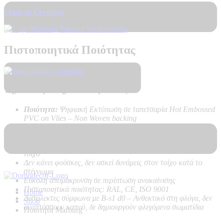
Made in Germany
Πιστοποιητικά Ποιότητας
Τεχνικά Χαρακτηριστικά Προϊόντος:
Ποιότητα:
Ψηφιακή Εκτύπωση σε ταπετσαρία Hot Embossed
PVC on Vlies – Non Woven backing
Καλή αντοχή στο ηλιακό φως
Υψηλή αντοχή στο καθάρισμα
Εύκολη τοποθέτηση χωρίς προβλήματα, με κόλλα μόνο στον
τοίχο
Δεν κάνει φούσκες, δεν ασκεί δυνάμεις στον τοίχο κατά το
στέγνωμα
Εύκολη απομάκρυνση σε περίπτωση ανακαίνισης
Πιστοποιητικά ποιότητας: RAL, CE, ISO 9001
Home
Δύσφλεκτες σύμφωνα με B-s1 d0 –
Ανθεκτικό στη φλόγα, δεν
Shop
αναπτύσσουν καπνό, δε δημιουργούν φλεγόμενα σωματίδια
Ποιοτητα Marburg