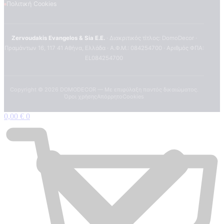
Πολιτική Cookies
Zervoudakis Evangelos & Sia E.E.
· Διακριτικός τίτλος: DomoDecor ·
Πραμάντων 16, 117 41 Αθήνα, Ελλάδα · Α.Φ.Μ.: 084254700 · Αριθμός ΦΠΑ:
EL084254700
Copyright ©
2026
DOMODECOR — Με επιφύλαξη παντός δικαιώματος.
Όροι χρήσης
Απόρρητο
Cookies
0,00
€
0