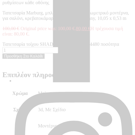
ρυθμίσεων κάθε οθόνης
Ταπετσαρία Marburg, μπλε, 3d, με σχέδιο, γεωμετρικό μοντέρνα,
για σαλόνι, κρεβατοκάμαρα – Made in Germany, 10,05 x 0,53 m
100,00
€
Original price was: 100,00 €.
80,00
€
Η τρέχουσα τιμή
είναι: 80,00 €.
Ταπετσαρία τοίχου SHADES ICONIC - SH34480 ποσότητα
Προσθήκη Στο Καλάθι
Επιπλέον πληροφορίες
Χρώμα
Μπλε
Σχέδιο
3d, Με Σχέδιο
Στυλ
Μοντέρνο