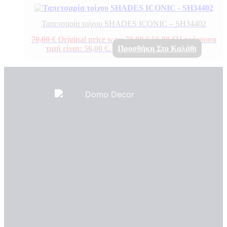
Ταπετσαρία τοίχου SHADES ICONIC – SH34402
70,00
€
Original price was: 70,00 €.
56,00
€
Η τρέχουσα
τιμή είναι: 56,00 €.
Προσθήκη Στο Καλάθι
Πιστοποιητικά ποιότητας
ΠΙΣΤΟΠΟΙΗΤΙΚΑ ΟΙΚΟΛΟΓΙΑΣ
ΒΡΑΒΕΙΑ
Η Εταιρεια