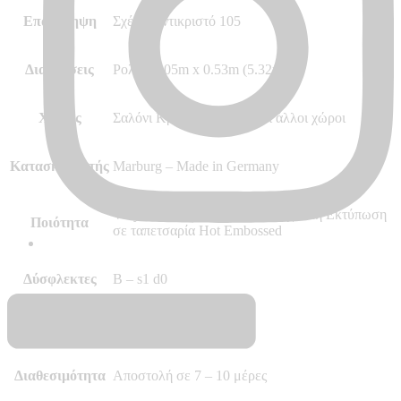
Επανάληψη
Σχέδιο αντικριστό 105
Διαστάσεις
Ρολό 10.05m x 0.53m (5.32m²)
Χώρος
Σαλόνι Κρεβατοκάμαρα και άλλoι χώροι
Κατασκευαστής
Marburg – Made in Germany
Vinyl, Vlies – Non Woven, Ψηφιακή Εκτύπωση
Ποιότητα
σε ταπετσαρία Hot Embossed
Δύσφλεκτες
B – s1 d0
Περισσότερα
–
Διαθεσιμότητα
Αποστολή σε 7 – 10 μέρες