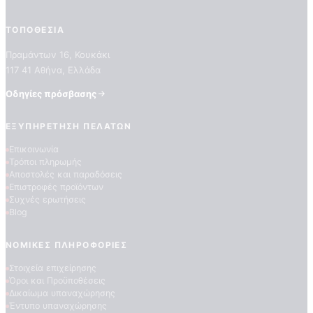
ΤΟΠΟΘΕΣΊΑ
Πραμάντων 16, Κουκάκι
117 41 Αθήνα, Ελλάδα
Οδηγίες πρόσβασης
ΕΞΥΠΗΡΈΤΗΣΗ ΠΕΛΑΤΏΝ
ΠΟΙΟΤΗΤΕΣ ΤΑΠΕΤΣΑΡΙΩΝ
Επικοινωνία
ΕΠΕΞΗΓΗΣΗ ΣΥΜΒΟΛΩΝ
Τρόποι πληρωμής
Αποστολές και παραδόσεις
Επιστροφές προϊόντων
Συχνές ερωτήσεις
Blog
ΝΟΜΙΚΈΣ ΠΛΗΡΟΦΟΡΊΕΣ
Στοιχεία επιχείρησης
Όροι και Προϋποθέσεις
Δικαίωμα υπαναχώρησης
Έντυπο υπαναχώρησης