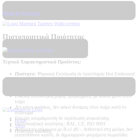
Made in Germany
Πιστοποιητικά Ποιότητας
Τεχνικά Χαρακτηριστικά Προϊόντος:
Ποιότητα:
Ψηφιακή Εκτύπωση σε ταπετσαρία Hot Embossed
PVC on Vlies – Non Woven backing
Καλή αντοχή στο ηλιακό φως
Υψηλή αντοχή στο καθάρισμα
Εύκολη τοποθέτηση χωρίς προβλήματα, με κόλλα μόνο στον
τοίχο
Δεν κάνει φούσκες, δεν ασκεί δυνάμεις στον τοίχο κατά το
στέγνωμα
Εύκολη απομάκρυνση σε περίπτωση ανακαίνισης
Home
Πιστοποιητικά ποιότητας: RAL, CE, ISO 9001
Shop
Δύσφλεκτες σύμφωνα με B-s1 d0 –
Ανθεκτικό στη φλόγα, δεν
Ποιοτητα Marburg
αναπτύσσουν καπνό, δε δημιουργούν φλεγόμενα σωματίδια