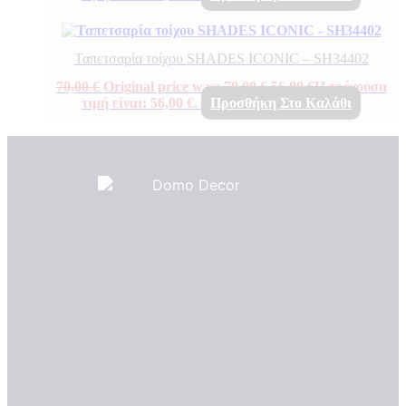
Ταπετσαρία τοίχου SHADES ICONIC – SH34402
70,00
€
Original price was: 70,00 €.
56,00
€
Η τρέχουσα
τιμή είναι: 56,00 €.
Προσθήκη Στο Καλάθι
Πιστοποιητικά ποιότητας
ΠΙΣΤΟΠΟΙΗΤΙΚΑ ΟΙΚΟΛΟΓΙΑΣ
ΒΡΑΒΕΙΑ
Η Εταιρεια