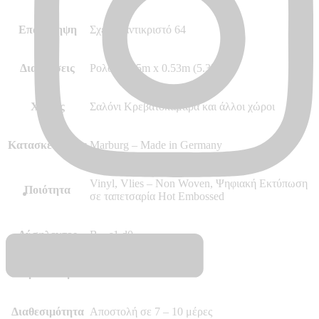
Επανάληψη
Σχέδιο αντικριστό 64
Διαστάσεις
Ρολό 10.05m x 0.53m (5.32m²)
Χώρος
Σαλόνι Κρεβατοκάμαρα και άλλoι χώροι
Κατασκευαστής
Marburg – Made in Germany
Vinyl, Vlies – Non Woven, Ψηφιακή Εκτύπωση
Ποιότητα
σε ταπετσαρία Hot Embossed
Δύσφλεκτες
B – s1 d0
Περισσότερα
–
Διαθεσιμότητα
Αποστολή σε 7 – 10 μέρες