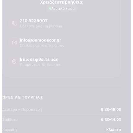
Τεχνογνωσια
Χρειάζεστε βοήθεια;
Ανοιχτά τώρα
210 9228007
Καλέστε μας για βοήθεια
info@domodecor.gr
Στείλτε μας το αίτημά σας
Επισκεφθείτε μας
Πραμάντων 16, Κουκάκι
ΏΡΕΣ ΛΕΙΤΟΥΡΓΊΑΣ
Δευτέρα – Παρασκευή
8:30–19:00
Σάββατο
9:30–14:00
Κυριακή
Κλειστά