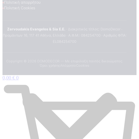
Πολιτική απορρήτου
Πολιτική Cookies
Zervoudakis Evangelos & Sia E.E.
· Διακριτικός τίτλος: DomoDecor ·
Πραμάντων 16, 117 41 Αθήνα, Ελλάδα · Α.Φ.Μ.: 084254700 · Αριθμός ΦΠΑ:
EL084254700
Copyright ©
2026
DOMODECOR — Με επιφύλαξη παντός δικαιώματος.
Όροι χρήσης
Απόρρητο
Cookies
0,00
€
0