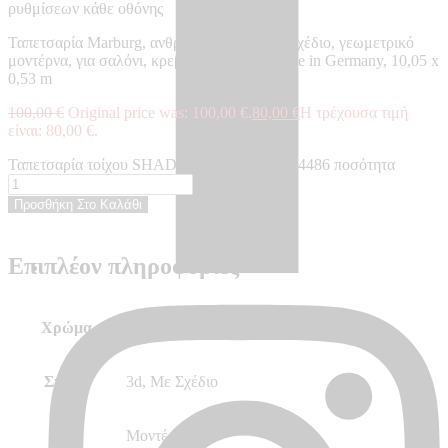
ρυθμίσεων κάθε οθόνης
Ταπετσαρία Marburg, ανθρακί, γκρι, 3d, με σχέδιο, γεωμετρικό
μοντέρνα, για σαλόνι, κρεβατοκάμαρα – Made in Germany, 10,05 x
0,53 m
100,00
€
Original price was: 100,00 €.
80,00
€
Η τρέχουσα τιμή
είναι: 80,00 €.
Ταπετσαρία τοίχου SHADES ICONIC - SH34486 ποσότητα
Προσθήκη Στο Καλάθι
Επιπλέον πληροφορίες
Χρώμα
Ανθρακί, Γκρι
Σχέδιο
3d, Με Σχέδιο
Στυλ
Μοντέρνο