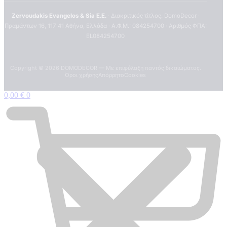
Zervoudakis Evangelos & Sia E.E.
· Διακριτικός τίτλος: DomoDecor ·
Πραμάντων 16, 117 41 Αθήνα, Ελλάδα · Α.Φ.Μ.: 084254700 · Αριθμός ΦΠΑ:
EL084254700
Copyright ©
2026
DOMODECOR — Με επιφύλαξη παντός δικαιώματος.
Όροι χρήσης
Απόρρητο
Cookies
0,00
€
0