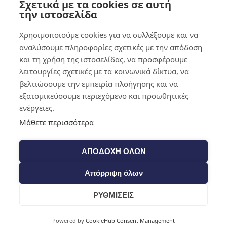
Σχετικά με τα cookies σε αυτή
0,00
€
0
την ιστοσελίδα
Χρησιμοποιούμε cookies για να συλλέξουμε και να
αναλύσουμε πληροφορίες σχετικές με την απόδοση
και τη χρήση της ιστοσελίδας, να προσφέρουμε
λειτουργίες σχετικές με τα κοινωνικά δίκτυα, να
βελτιώσουμε την εμπειρία πλοήγησης και να
εξατομικεύσουμε περιεχόμενο και προωθητικές
ενέργειες.
Μάθετε περισσότερα
ΑΠΟΔΟΧΗ ΟΛΩΝ
Απόρριψη όλων
ΡΥΘΜΙΣΕΙΣ
Cart
Powered by
CookieHub Consent Management
Shop​