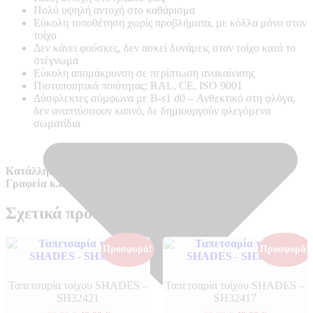
Πολύ υψηλή αντοχή στο καθάρισμα
Εύκολη τοποθέτηση χωρίς προβλήματα, με κόλλα μόνο στον
τοίχο
Δεν κάνει φούσκες, δεν ασκεί δυνάμεις στον τοίχο κατά το
στέγνωμα
Εύκολη απομάκρυνση σε περίπτωση ανακαίνισης
Πιστοποιητικά ποιότητας: RAL, CE, ISO 9001
Δύσφλεκτες σύμφωνα με B-s1 d0 –
Ανθεκτικό στη φλόγα,
δεν αναπτύσσουν καπνό, δε δημιουργούν φλεγόμενα
σωματίδια
Κατάλληλο για απαιτητικούς χώρους όπως Ξενοδοχεία,
Γραφεία κ.α.
Σχετικά προϊόντα
Προσφορά!
Προσφορά!
Ταπετσαρία τοίχου SHADES –
Ταπετσαρία τοίχου SHADES –
SH32421
SH32417