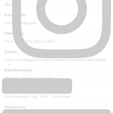
Μοντέρνο
Επανάληψη
Ελεύθερο ταίριαγμα
Διαστάσεις
Ρολό 10.05m x 0.53m (5.32m²)
Χώρος
Σαλόνι Υπνοδωμάτιο Κουζίνα Παιδικό δωμάτιο και άλλοι χώροι
Κατασκευαστής
Marburg – Made in Germany
Ποιότητα
Hot Embossed, Vinyl, Vlies – Non Woven
Δύσφλεκτες