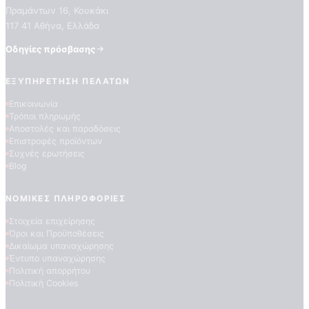
Πραμάντων 16, Κουκάκι
117 41 Αθήνα, Ελλάδα
Οδηγίες πρόσβασης
ΕΞΥΠΗΡΈΤΗΣΗ ΠΕΛΑΤΏΝ
Επικοινωνία
Τρόποι πληρωμής
ΠΟΙΟΤΗΤΕΣ ΤΑΠΕΤΣΑΡΙΩΝ
Αποστολές και παραδόσεις
ΕΠΕΞΗΓΗΣΗ ΣΥΜΒΟΛΩΝ
Επιστροφές προϊόντων
Συχνές ερωτήσεις
Blog
ΝΟΜΙΚΈΣ ΠΛΗΡΟΦΟΡΊΕΣ
Στοιχεία επιχείρησης
Όροι και Προϋποθέσεις
Δικαίωμα υπαναχώρησης
Έντυπο υπαναχώρησης
Πολιτική απορρήτου
Πολιτική Cookies