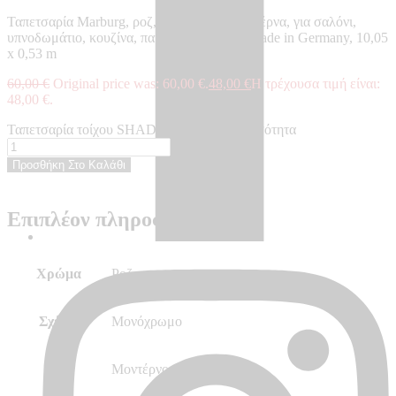
Ταπετσαρία Marburg, ροζ, μονόχρωμη, μοντέρνα, για σαλόνι,
υπνοδωμάτιο, κουζίνα, παιδικό δωμάτιο – Made in Germany, 10,05
x 0,53 m
60,00
€
Original price was: 60,00 €.
48,00
€
Η τρέχουσα τιμή είναι:
48,00 €.
Ταπετσαρία τοίχου SHADES - SH32432 ποσότητα
Προσθήκη Στο Καλάθι
Επιπλέον πληροφορίες
Χρώμα
Ροζ
Σχέδιο
Μονόχρωμο
Στυλ
Μοντέρνο