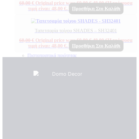
60,00
€
Original price was: 60,00 €.
48,00
€
Η τρέχουσα
τιμή είναι: 48,00 €.
Προσθήκη Στο Καλάθι
Ταπετσαρία τοίχου SHADES – SH32401
60,00
€
Original price was: 60,00 €.
48,00
€
Η τρέχουσα
τιμή είναι: 48,00 €.
Προσθήκη Στο Καλάθι
Πιστοποιητικά ποιότητας
ΠΙΣΤΟΠΟΙΗΤΙΚΑ ΟΙΚΟΛΟΓΙΑΣ
ΒΡΑΒΕΙΑ
Η Εταιρεια