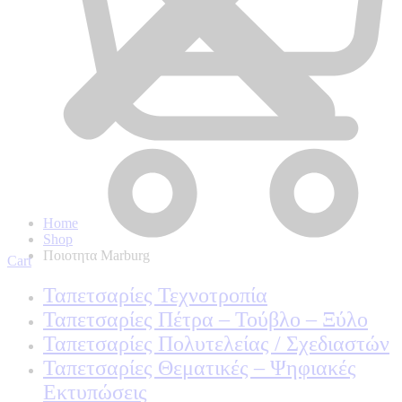
Home
Shop
Ποιοτητα Marburg
Cart
Ταπετσαρίες Τεχνοτροπία
Ταπετσαρίες Πέτρα – Τούβλο – Ξύλο
Ταπετσαρίες Πολυτελείας / Σχεδιαστών
Ταπετσαρίες Θεματικές – Ψηφιακές
Εκτυπώσεις