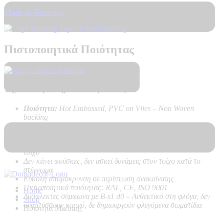
Made in Germany
Πιστοποιητικά Ποιότητας
Τεχνικά Χαρακτηριστικά Προϊόντος:
Ποιότητα:
Hot Embossed, PVC on Vlies – Non Woven
backing
Καλή αντοχή στο ηλιακό φως
Πολύ υψηλή αντοχή στο καθάρισμα
Εύκολη τοποθέτηση χωρίς προβλήματα, με κόλλα μόνο στον
τοίχο
Δεν κάνει φούσκες, δεν ασκεί δυνάμεις στον τοίχο κατά το
στέγνωμα
Εύκολη απομάκρυνση σε περίπτωση ανακαίνισης
Πιστοποιητικά ποιότητας: RAL, CE, ISO 9001
Home
Δύσφλεκτες σύμφωνα με B-s1 d0 –
Ανθεκτικό στη φλόγα, δεν
Shop
αναπτύσσουν καπνό, δε δημιουργούν φλεγόμενα σωματίδια
Ποιοτητα Marburg