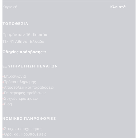
Κυριακή
Κλειστά
ΤΟΠΟΘΕΣΊΑ
Πραμάντων 16, Κουκάκι
117 41 Αθήνα, Ελλάδα
Οδηγίες πρόσβασης
ΠΟΙΟΤΗΤΕΣ ΤΑΠΕΤΣΑΡΙΩΝ
ΕΞΥΠΗΡΈΤΗΣΗ ΠΕΛΑΤΏΝ
ΕΠΕΞΗΓΗΣΗ ΣΥΜΒΟΛΩΝ
Επικοινωνία
Τρόποι πληρωμής
Αποστολές και παραδόσεις
Επιστροφές προϊόντων
Συχνές ερωτήσεις
Blog
ΝΟΜΙΚΈΣ ΠΛΗΡΟΦΟΡΊΕΣ
Στοιχεία επιχείρησης
Όροι και Προϋποθέσεις