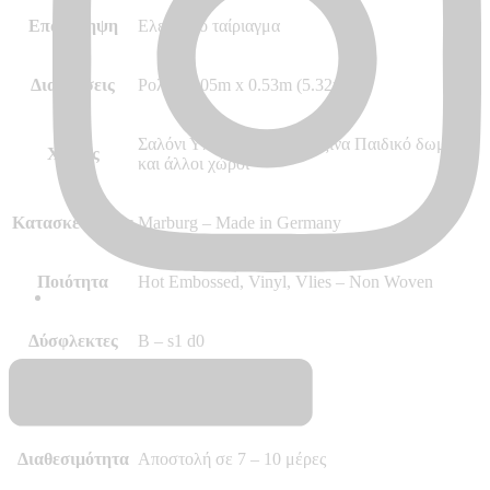
Επανάληψη
Ελεύθερο ταίριαγμα
Διαστάσεις
Ρολό 10.05m x 0.53m (5.32m²)
Σαλόνι Υπνοδωμάτιο Κουζίνα Παιδικό δωμάτιο
Χώρος
και άλλοι χώροι
Κατασκευαστής
Marburg – Made in Germany
Ποιότητα
Hot Embossed, Vinyl, Vlies – Non Woven
Δύσφλεκτες
B – s1 d0
Περισσότερα
–
Διαθεσιμότητα
Αποστολή σε 7 – 10 μέρες