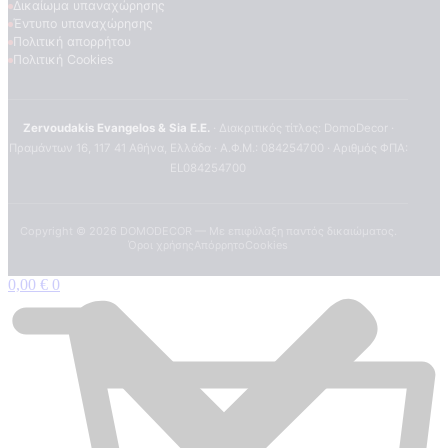
Δικαίωμα υπαναχώρησης
Έντυπο υπαναχώρησης
Πολιτική απορρήτου
Πολιτική Cookies
Zervoudakis Evangelos & Sia E.E.
· Διακριτικός τίτλος: DomoDecor ·
Πραμάντων 16, 117 41 Αθήνα, Ελλάδα · Α.Φ.Μ.: 084254700 · Αριθμός ΦΠΑ:
EL084254700
Copyright ©
2026
DOMODECOR — Με επιφύλαξη παντός δικαιώματος.
Όροι χρήσης
Απόρρητο
Cookies
0,00
€
0