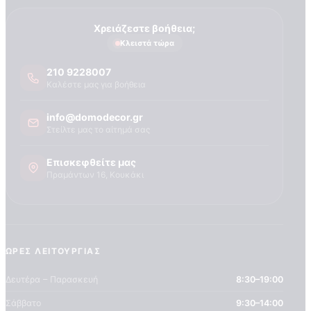
Τεχνογνωσια
Χρειάζεστε βοήθεια;
Κλειστά τώρα
210 9228007
Καλέστε μας για βοήθεια
info@domodecor.gr
Στείλτε μας το αίτημά σας
Επισκεφθείτε μας
Πραμάντων 16, Κουκάκι
ΏΡΕΣ ΛΕΙΤΟΥΡΓΊΑΣ
Δευτέρα – Παρασκευή
8:30–19:00
Σάββατο
9:30–14:00