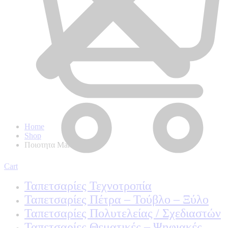
Home
Shop
Ποιοτητα Marburg
Cart
Ταπετσαρίες Τεχνοτροπία
Ταπετσαρίες Πέτρα – Τούβλο – Ξύλο
Ταπετσαρίες Πολυτελείας / Σχεδιαστών
Ταπετσαρίες Θεματικές – Ψηφιακές