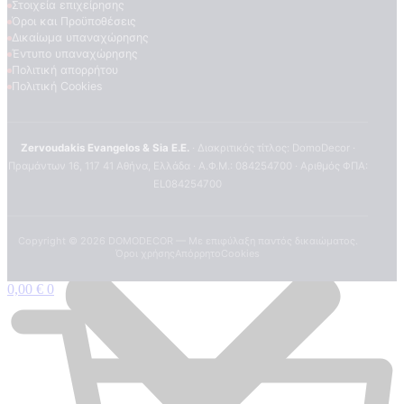
Στοιχεία επιχείρησης
Όροι και Προϋποθέσεις
Δικαίωμα υπαναχώρησης
Έντυπο υπαναχώρησης
Πολιτική απορρήτου
Πολιτική Cookies
Zervoudakis Evangelos & Sia E.E.
· Διακριτικός τίτλος: DomoDecor ·
Πραμάντων 16, 117 41 Αθήνα, Ελλάδα · Α.Φ.Μ.: 084254700 · Αριθμός ΦΠΑ:
EL084254700
Copyright ©
2026
DOMODECOR — Με επιφύλαξη παντός δικαιώματος.
Όροι χρήσης
Απόρρητο
Cookies
0,00
€
0