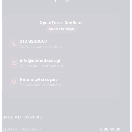
Τεχνογνωσια
Χρειάζεστε βοήθεια;
Κλειστά τώρα
210 9228007
Καλέστε μας για βοήθεια
info@domodecor.gr
Στείλτε μας το αίτημά σας
Επισκεφθείτε μας
Πραμάντων 16, Κουκάκι
ΏΡΕΣ ΛΕΙΤΟΥΡΓΊΑΣ
Δευτέρα – Παρασκευή
8:30–19:00