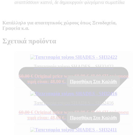
αναπτύσσουν καπνό, δε δημιουργούν φλεγόμενα σωματίδια
Κατάλληλο για απαιτητικούς χώρους όπως Ξενοδοχεία,
Γραφεία κ.α.
Σχετικά προϊόντα
Ταπετσαρία τοίχου SHADES – SH32422
60,00
€
Original price was: 60,00 €.
48,00
€
Η τρέχουσα
τιμή είναι: 48,00 €.
Προσθήκη Στο Καλάθι
Ταπετσαρία τοίχου SHADES – SH32416
60,00
€
Original price was: 60,00 €.
48,00
€
Η τρέχουσα
τιμή είναι: 48,00 €.
Προσθήκη Στο Καλάθι