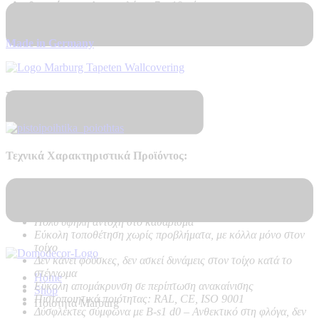
Διαθεσιμότητα
Αποστολή σε 7 – 10 μέρες
Made in Germany
Πιστοποιητικά Ποιότητας
Τεχνικά Χαρακτηριστικά Προϊόντος:
Ποιότητα:
Hot Embossed, PVC on Vlies – Non Woven
backing
Καλή αντοχή στο ηλιακό φως
Πολύ υψηλή αντοχή στο καθάρισμα
Εύκολη τοποθέτηση χωρίς προβλήματα, με κόλλα μόνο στον
τοίχο
Δεν κάνει φούσκες, δεν ασκεί δυνάμεις στον τοίχο κατά το
στέγνωμα
Home
Εύκολη απομάκρυνση σε περίπτωση ανακαίνισης
Shop
Πιστοποιητικά ποιότητας: RAL, CE, ISO 9001
Ποιοτητα Marburg
Δύσφλεκτες σύμφωνα με B-s1 d0 –
Ανθεκτικό στη φλόγα, δεν