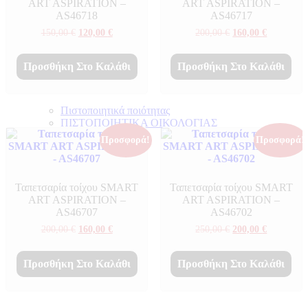
ART ASPIRATION –
ART ASPIRATION –
AS46718
AS46717
Original
Η
Original
Η
150,00
€
120,00
€
200,00
€
160,00
€
price
τρέχουσα
price
τρέχουσα
was:
τιμή
was:
τιμή
150,00 €.
είναι:
200,00 €.
είναι:
Προσθήκη Στο Καλάθι
Προσθήκη Στο Καλάθι
120,00 €.
160,00 €.
Πιστοποιητικά ποιότητας
ΠΙΣΤΟΠΟΙΗΤΙΚΑ ΟΙΚΟΛΟΓΙΑΣ
ΒΡΑΒΕΙΑ
Προσφορά!
Προσφορά!
Η Εταιρεια
Ταπετσαρία τοίχου SMART
Ταπετσαρία τοίχου SMART
ART ASPIRATION –
ART ASPIRATION –
AS46707
AS46702
Original
Η
Original
Η
200,00
€
160,00
€
250,00
€
200,00
€
price
τρέχουσα
price
τρέχουσα
was:
τιμή
was:
τιμή
200,00 €.
είναι:
250,00 €.
είναι:
Προσθήκη Στο Καλάθι
Προσθήκη Στο Καλάθι
160,00 €.
200,00 €.