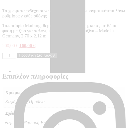
Τα χρώματα ενδέχεται να διαφέρουν από την πραγματικότητα λόγω
ρυθμίσεων κάθε οθόνης
Ταπετσαρία Marburg, θεματική, μπεζ, πράσινη, καφέ, με θέμα
φύση με ζώα για σαλόνι, κρεβατοκάμαρα, κουζίνα – Made in
Germany, 2,70 x 2,12 m
Original
Η
200,00
€
160,00
€
price
τρέχουσα
Ταπετσαρία
Προσθήκη Στο Καλάθι
was:
τιμή
τοίχου
200,00 €.
είναι:
SMART
160,00 €.
ART
Επιπλέον πληροφορίες
ASPIRATION
-
AS46706
ποσότητα
Χρώμα
Καφέ, Μπεζ, Πράσινο
Σχέδιο
Θεματικό/Ψηφιακή Εκτύπωση