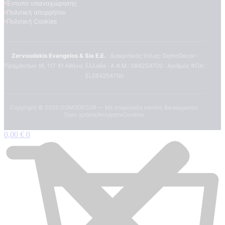
Έντυπο υπαναχώρησης
Πολιτική απορρήτου
Πολιτική Cookies
Zervoudakis Evangelos & Sia E.E.
· Διακριτικός τίτλος: DomoDecor ·
Πραμάντων 16, 117 41 Αθήνα, Ελλάδα · Α.Φ.Μ.: 084254700 · Αριθμός ΦΠΑ:
EL084254700
Copyright ©
2026
DOMODECOR — Με επιφύλαξη παντός δικαιώματος.
Όροι χρήσης
Απόρρητο
Cookies
0,00
€
0