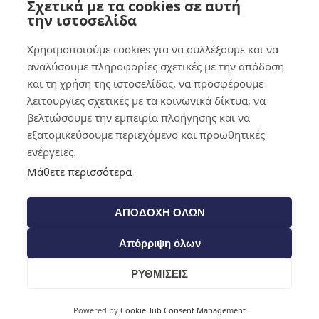
Σχετικά με τα cookies σε αυτή
0,00
€
0
την ιστοσελίδα
Χρησιμοποιούμε cookies για να συλλέξουμε και να
αναλύσουμε πληροφορίες σχετικές με την απόδοση
και τη χρήση της ιστοσελίδας, να προσφέρουμε
λειτουργίες σχετικές με τα κοινωνικά δίκτυα, να
βελτιώσουμε την εμπειρία πλοήγησης και να
εξατομικεύσουμε περιεχόμενο και προωθητικές
ενέργειες.
Μάθετε περισσότερα
ΑΠΟΔΟΧΗ ΟΛΩΝ
Απόρριψη όλων
ΡΥΘΜΙΣΕΙΣ
Cart
Powered by
CookieHub Consent Management
Shop​