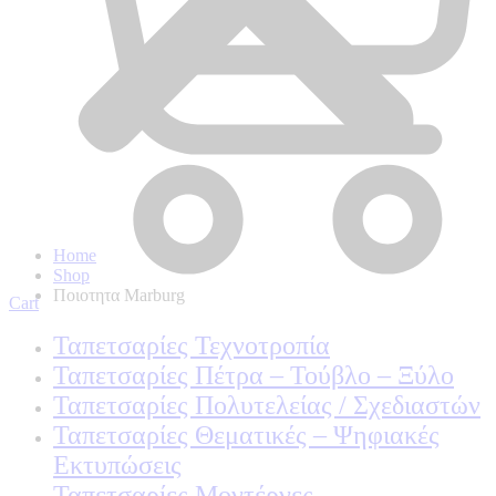
Home
Shop
Ποιοτητα Marburg
Cart
Ταπετσαρίες Τεχνοτροπία
Ταπετσαρίες Πέτρα – Τούβλο – Ξύλο
Ταπετσαρίες Πολυτελείας / Σχεδιαστών
Ταπετσαρίες Θεματικές – Ψηφιακές
Εκτυπώσεις
Ταπετσαρίες Μοντέρνες