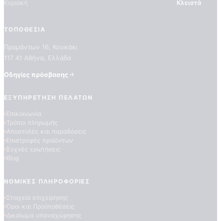
Κυριακή
Κλειστά
ΤΟΠΟΘΕΣΊΑ
Πραμάντων 16, Κουκάκι
117 41 Αθήνα, Ελλάδα
Οδηγίες πρόσβασης
ΠΟΙΟΤΗΤΕΣ ΤΑΠΕΤΣΑΡΙΩΝ
ΕΞΥΠΗΡΈΤΗΣΗ ΠΕΛΑΤΏΝ
ΕΠΕΞΗΓΗΣΗ ΣΥΜΒΟΛΩΝ
Επικοινωνία
Τρόποι πληρωμής
Αποστολές και παραδόσεις
Επιστροφές προϊόντων
Συχνές ερωτήσεις
Blog
ΝΟΜΙΚΈΣ ΠΛΗΡΟΦΟΡΊΕΣ
Στοιχεία επιχείρησης
Όροι και Προϋποθέσεις
Δικαίωμα υπαναχώρησης