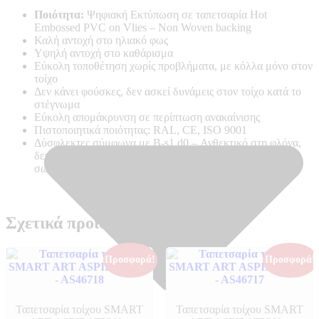
Ποιότητα:
Ψηφιακή Εκτύπωση σε ταπετσαρία Hot
Embossed PVC on Vlies – Non Woven backing
Καλή αντοχή στο ηλιακό φως
Υψηλή αντοχή στο καθάρισμα
Εύκολη τοποθέτηση χωρίς προβλήματα, με κόλλα μόνο στον
τοίχο
Δεν κάνει φούσκες, δεν ασκεί δυνάμεις στον τοίχο κατά το
στέγνωμα
Εύκολη απομάκρυνση σε περίπτωση ανακαίνισης
Πιστοποιητικά ποιότητας: RAL, CE, ISO 9001
Δύσφλεκτες σύμφωνα με B-s1 d0 –
Ανθεκτικό στη φλόγα,
δεν αναπτύσσουν καπνό, δε δημιουργούν φλεγόμενα
σωματίδια
Σχετικά προϊόντα
Προσφορά!
Προσφορά!
Ταπετσαρία τοίχου SMART
Ταπετσαρία τοίχου SMART