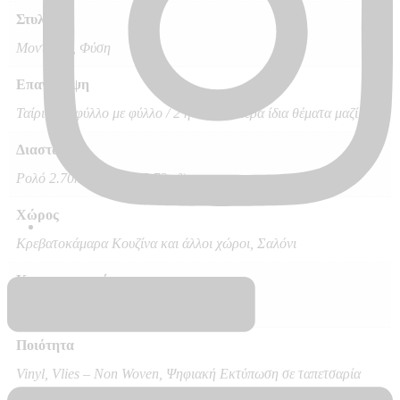
Στυλ
Μοντέρνο, Φύση
Επανάληψη
Ταίριαγμα φύλλο με φύλλο / 2 ή περισσότερα ίδια θέματα μαζί
Διαστάσεις
Ρολό 2.70m x 2.12m (5.72m²)
Χώρος
Κρεβατοκάμαρα Κουζίνα και άλλοι χώροι, Σαλόνι
Κατασκευαστής
Marburg – Made in Germany
Ποιότητα
Vinyl, Vlies – Non Woven, Ψηφιακή Εκτύπωση σε ταπετσαρία
Hot Embossed