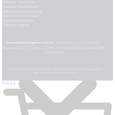
Στοιχεία επιχείρησης
Όροι και Προϋποθέσεις
Δικαίωμα υπαναχώρησης
Έντυπο υπαναχώρησης
Πολιτική απορρήτου
Πολιτική Cookies
Zervoudakis Evangelos & Sia E.E.
· Διακριτικός τίτλος: DomoDecor ·
Πραμάντων 16, 117 41 Αθήνα, Ελλάδα · Α.Φ.Μ.: 084254700 · Αριθμός ΦΠΑ:
EL084254700
Copyright ©
2026
DOMODECOR — Με επιφύλαξη παντός δικαιώματος.
Όροι χρήσης
Απόρρητο
Cookies
0,00
€
0