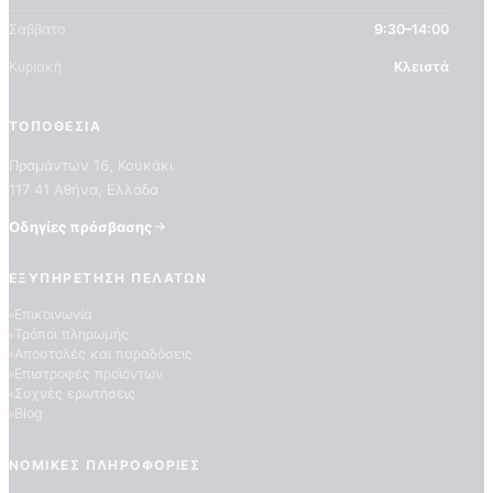
Σάββατο
9:30–14:00
Κυριακή
Κλειστά
ΤΟΠΟΘΕΣΊΑ
Πραμάντων 16, Κουκάκι
117 41 Αθήνα, Ελλάδα
ΠΟΙΟΤΗΤΕΣ ΤΑΠΕΤΣΑΡΙΩΝ
Οδηγίες πρόσβασης
ΕΠΕΞΗΓΗΣΗ ΣΥΜΒΟΛΩΝ
ΕΞΥΠΗΡΈΤΗΣΗ ΠΕΛΑΤΏΝ
Επικοινωνία
Τρόποι πληρωμής
Αποστολές και παραδόσεις
Επιστροφές προϊόντων
Συχνές ερωτήσεις
Blog
ΝΟΜΙΚΈΣ ΠΛΗΡΟΦΟΡΊΕΣ