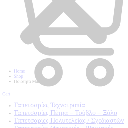
Home
Shop
Ποιοτητα Marburg
Cart
Ταπετσαρίες Τεχνοτροπία
Ταπετσαρίες Πέτρα – Τούβλο – Ξύλο
Ταπετσαρίες Πολυτελείας / Σχεδιαστών