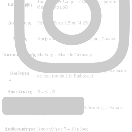
Ταίριαγμα φύλλο με φύλλο / 2 ή περισσότερα
Επανάληψη
ίδια θέματα μαζί
Διαστάσεις
Ρολό 2.70m x 1.59m (4.29m²)
Χώρος
Κρεβατοκάμαρα και άλλοι χώροι, Σαλόνι
Κατασκευαστής
Marburg – Made in Germany
Vinyl, Vlies – Non Woven, Ψηφιακή Εκτύπωση
Ποιότητα
σε ταπετσαρία Hot Embossed
Δύσφλεκτες
B – s1 d0
Δυνατότητα Επιθυμητής Διάστασης – Ρωτήστε
Περισσότερα
μας
Διαθεσιμότητα
Αποστολή σε 7 – 10 μέρες