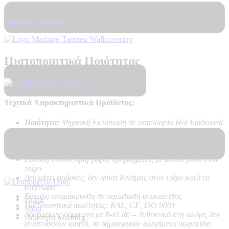
Made in Germany
Πιστοποιητικά Ποιότητας
Τεχνικά Χαρακτηριστικά Προϊόντος:
Ποιότητα:
Ψηφιακή Εκτύπωση σε ταπετσαρία Hot Embossed
PVC on Vlies – Non Woven backing
Καλή αντοχή στο ηλιακό φως
Υψηλή αντοχή στο καθάρισμα
Εύκολη τοποθέτηση χωρίς προβλήματα, με κόλλα μόνο στον
τοίχο
Δεν κάνει φούσκες, δεν ασκεί δυνάμεις στον τοίχο κατά το
στέγνωμα
Εύκολη απομάκρυνση σε περίπτωση ανακαίνισης
Home
Πιστοποιητικά ποιότητας: RAL, CE, ISO 9001
Shop
Δύσφλεκτες σύμφωνα με B-s1 d0 –
Ανθεκτικό στη φλόγα, δεν
Ποιοτητα Marburg
αναπτύσσουν καπνό, δε δημιουργούν φλεγόμενα σωματίδια