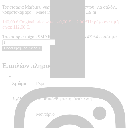
Ταπετσαρία Marburg, γκρι, τεχνοτροπία τσιμέντου, για σαλόνι,
κρεβατοκάμαρα – Made in Germany, 2,70 x 1,59 m
140,00
€
Original price was: 140,00 €.
112,00
€
Η τρέχουσα τιμή
είναι: 112,00 €.
Ταπετσαρία τοίχου SMART ART EASY - EA47264 ποσότητα
Προσθήκη Στο Καλάθι
Επιπλέον πληροφορίες
Χρώμα
Γκρι
Σχέδιο
Θεματικό/Ψηφιακή Εκτύπωση
Στυλ
Μοντέρνο