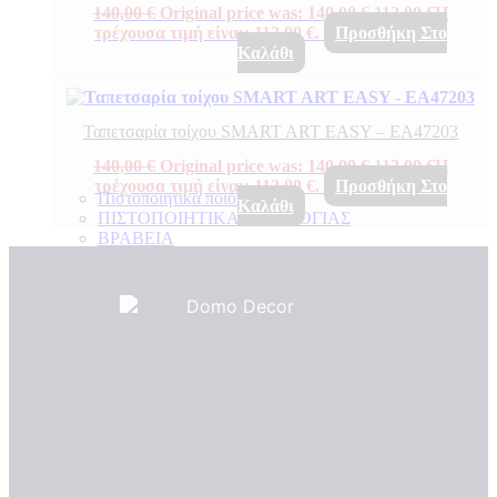
140,00
€
Original price was: 140,00 €.
112,00
€
Η
τρέχουσα τιμή είναι: 112,00 €.
Προσθήκη Στο
Καλάθι
Ταπετσαρία τοίχου SMART ART EASY – EA47203
140,00
€
Original price was: 140,00 €.
112,00
€
Η
τρέχουσα τιμή είναι: 112,00 €.
Προσθήκη Στο
Πιστοποιητικά ποιότητας
Καλάθι
ΠΙΣΤΟΠΟΙΗΤΙΚΑ ΟΙΚΟΛΟΓΙΑΣ
ΒΡΑΒΕΙΑ
Η Εταιρεια