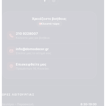
Τεχνογνωσια
Χρειάζεστε βοήθεια;
Κλειστά τώρα
210 9228007
Καλέστε μας για βοήθεια
info@domodecor.gr
Στείλτε μας το αίτημά σας
Επισκεφθείτε μας
Πραμάντων 16, Κουκάκι
ΏΡΕΣ ΛΕΙΤΟΥΡΓΊΑΣ
Δευτέρα – Παρασκευή
8:30–19:00