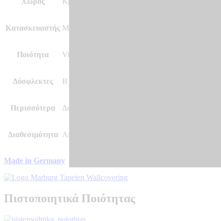
Χώρος
Κρεβατοκάμαρα και άλλοι χώροι, Σαλόνι
Κατασκευαστής
Marburg – Made in Germany
Ποιότητα
Vinyl, Vlies – Non Woven, Ψηφιακή Εκτύπωση σ
Δύσφλεκτες
B – s1 d0
Περισσότερα
Δυνατότητα Επιθυμητής Διάστασης – Ρωτήστε μα
Διαθεσιμότητα
Αποστολή σε 7 – 10 μέρες
Made in Germany
Πιστοποιητικά Ποιότητας