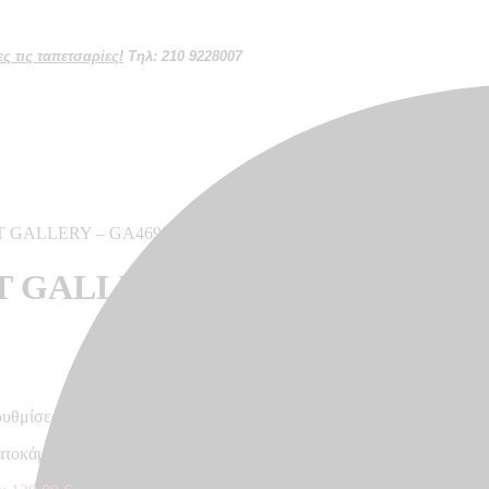
 τις ταπετσαρίες!
Τηλ: 210 9228007
ART GALLERY – GA46955
RT GALLERY – GA46955
ρυθμίσεων κάθε οθόνης
βατοκάμαρα – Made in Germany, 2,70 x 2,12 m