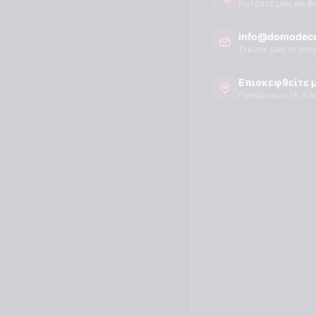
Καλέστε μας για β
info@domodeco
Στείλτε μας το αίτ
Επισκεφθείτε 
Πραμάντων 16, Κο