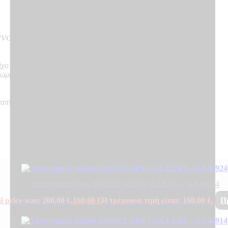
VC on Vlies – Non Woven backing
ίχο
νωμα
ναπτύσσουν καπνό, δε δημιουργούν φλεγόμενα σωματίδια
Ταπετσαρία τοίχου SMART ART GALLERY – GA46924
l price was: 200,00 €.
160,00
€
Η τρέχουσα τιμή είναι: 160,00 €.
Π