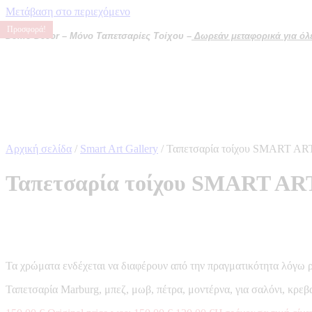
Μετάβαση στο περιεχόμενο
Προσφορά!
Προσφορά!
Προσφορά!
Προσφορά!
Domo Decor – Μόνο Ταπετσαρίες Τοίχου –
Δωρεάν μεταφορικά για όλες
Αρχική σελίδα
/
Smart Art Gallery
/ Ταπετσαρία τοίχου SMART 
Ταπετσαρία τοίχου SMART A
Τα χρώματα ενδέχεται να διαφέρουν από την πραγματικότητα λόγω 
Ταπετσαρία Marburg, μπεζ, μωβ, πέτρα, μοντέρνα, για σαλόνι, κρε