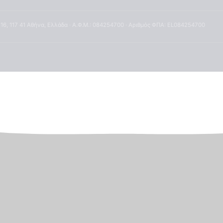
 16, 117 41 Αθήνα, Ελλάδα · Α.Φ.Μ.: 084254700 · Αριθμός ΦΠΑ: EL084254700