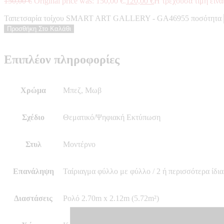
150,00
€
Original price was: 150,00 €.
120,00
€
Η τρέχουσα τιμή είναι
Ταπετσαρία τοίχου SMART ART GALLERY - GA46955 ποσότητα
Προσθήκη Στο Καλάθι
Επιπλέον πληροφορίες
Χρώμα
Μπεζ, Μωβ
Σχέδιο
Θεματικό/Ψηφιακή Εκτύπωση
Στυλ
Μοντέρνο
Επανάληψη
Ταίριαγμα φύλλο με φύλλο / 2 ή περισσότερα ίδια
Διαστάσεις
Ρολό 2.70m x 2.12m (5.72m²)