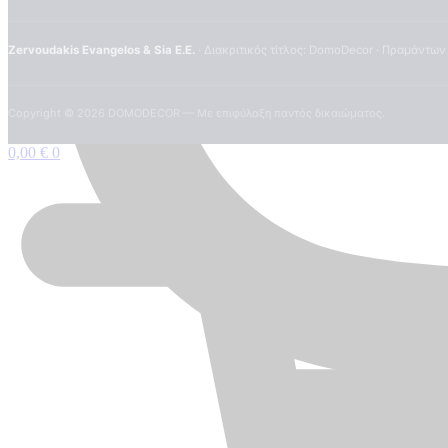
Zervoudakis Evangelos & Sia E.E.
· Διακριτικός τίτλος: DomoDecor · Πραμάντων
Copyright ©
2026
DOMODECOR — Με επιφύλαξη παντός δικαιώματος.
0,00
€
0