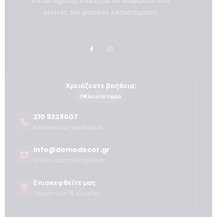
καταστήματος ενδέχεται να διαφέρουν από
εκείνες του φυσικού καταστήματος.
Χρειάζεστε βοήθεια;
Κλειστά τώρα
210 9228007
Καλέστε μας για βοήθεια
info@domodecor.gr
Στείλτε μας το αίτημά σας
Επισκεφθείτε μας
Πραμάντων 16, Κουκάκι