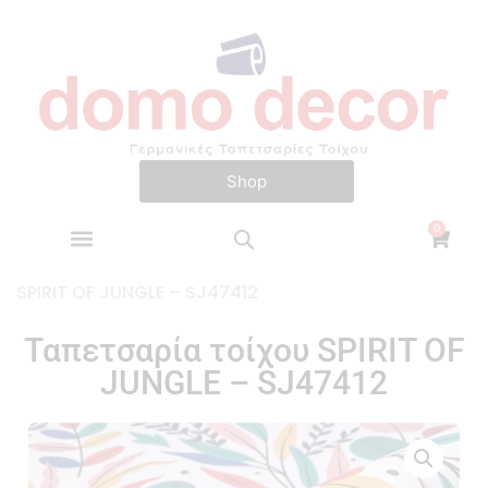
Shop​
0
Αρχική σελίδα
/
Spirit of Jungle
/ Ταπετσαρία τοίχου
SPIRIT OF JUNGLE – SJ47412
Ταπετσαρία τοίχου SPIRIT OF
JUNGLE – SJ47412