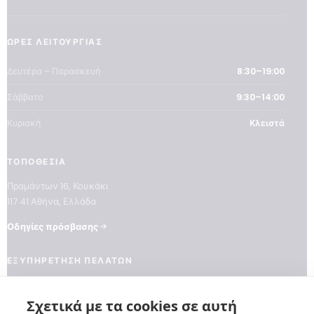
ΏΡΕΣ ΛΕΙΤΟΥΡΓΊΑΣ
Δευτέρα – Παρασκευή
8:30–19:00
Σάββατο
9:30–14:00
Κυριακή
Κλειστά
ΤΟΠΟΘΕΣΊΑ
Πραμάντων 16, Κουκάκι
117 41 Αθήνα, Ελλάδα
Οδηγίες πρόσβασης
ΕΞΥΠΗΡΈΤΗΣΗ ΠΕΛΑΤΏΝ
Επικοινωνία
Τρόποι πληρωμής
Σχετικά με τα cookies σε αυτή
Αποστολές και παραδόσεις