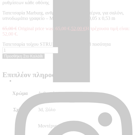
ρυθμίσεων κάθε οθόνης
Ταπετσαρία Marburg, ανθρακί, ξύλο, 3d, μοντέρνα, για σαλόνι,
υπνοδωμάτιο γραφείο – Made in Germany, 10,05 x 0,53 m
65,00
€
Original price was: 65,00 €.
52,00
€
Η τρέχουσα τιμή είναι:
52,00 €.
Ταπετσαρία τοίχου STRUKTURA - ST45743 ποσότητα
Προσθήκη Στο Καλάθι
Επιπλέον πληροφορίες
Χρώμα
Ανθρακί
Σχέδιο
3d, Ξύλο
Στυλ
Μοντέρνο, Φυσικά Υλικά