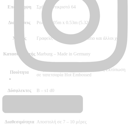
Επανάληψη
Σχέδιο αντικριστό 64
Διαστάσεις
Ρολό 10.05m x 0.53m (5.32m²)
Χώρος
Γραφείο, Σαλόνι, Υπνοδωμάτιο και άλλοι χώροι
Κατασκευαστής
Marburg – Made in Germany
Vinyl, Vlies – Non Woven, Ψηφιακή Εκτύπωση
Ποιότητα
σε ταπετσαρία Hot Embossed
Δύσφλεκτες
B – s1 d0
Περισσότερα
–
Διαθεσιμότητα
Αποστολή σε 7 – 10 μέρες