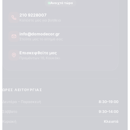
Τεχνογνωσια
Ανοιχτά τώρα
210 9228007
Καλέστε μας για βοήθεια
info@domodecor.gr
Στείλτε μας το αίτημά σας
Επισκεφθείτε μας
Πραμάντων 16, Κουκάκι
ΏΡΕΣ ΛΕΙΤΟΥΡΓΊΑΣ
Δευτέρα – Παρασκευή
8:30–19:00
Σάββατο
9:30–14:00
Κυριακή
Κλειστά