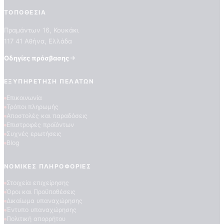
ΤΟΠΟΘΕΣΊΑ
Πραμάντων 16, Κουκάκι
117 41 Αθήνα, Ελλάδα
Οδηγίες πρόσβασης
ΕΞΥΠΗΡΈΤΗΣΗ ΠΕΛΑΤΏΝ
Επικοινωνία
ΠΟΙΟΤΗΤΕΣ ΤΑΠΕΤΣΑΡΙΩΝ
Τρόποι πληρωμής
ΕΠΕΞΗΓΗΣΗ ΣΥΜΒΟΛΩΝ
Αποστολές και παραδόσεις
Επιστροφές προϊόντων
Συχνές ερωτήσεις
Blog
ΝΟΜΙΚΈΣ ΠΛΗΡΟΦΟΡΊΕΣ
Στοιχεία επιχείρησης
Όροι και Προϋποθέσεις
Δικαίωμα υπαναχώρησης
Έντυπο υπαναχώρησης
Πολιτική απορρήτου