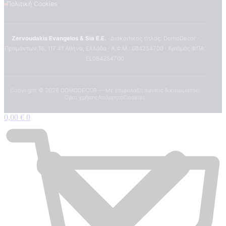
Πολιτική Cookies
Zervoudakis Evangelos & Sia E.E.
· Διακριτικός τίτλος: DomoDecor ·
Πραμάντων 16, 117 41 Αθήνα, Ελλάδα · Α.Φ.Μ.: 084254700 · Αριθμός ΦΠΑ:
EL084254700
Copyright ©
2026
DOMODECOR — Με επιφύλαξη παντός δικαιώματος.
Όροι χρήσης
Απόρρητο
Cookies
0,00
€
0