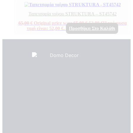
Ταπετσαρία τοίχου STRUKTURA – ST45742
65,00
€
Original price was: 65,00 €.
52,00
€
Η τρέχουσα
τιμή είναι: 52,00 €.
Προσθήκη Στο Καλάθι
Πιστοποιητικά ποιότητας
ΠΙΣΤΟΠΟΙΗΤΙΚΑ ΟΙΚΟΛΟΓΙΑΣ
ΒΡΑΒΕΙΑ
Η Εταιρεια