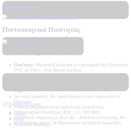
Made in Germany
Πιστοποιητικά Ποιότητας
Τεχνικά Χαρακτηριστικά Προϊόντος:
Ποιότητα:
Ψηφιακή Εκτύπωση σε ταπετσαρία Hot Embossed
PVC on Vlies – Non Woven backing
Καλή αντοχή στο ηλιακό φως
Υψηλή αντοχή στο καθάρισμα
Εύκολη τοποθέτηση χωρίς προβλήματα, με κόλλα μόνο στον
τοίχο
Δεν κάνει φούσκες, δεν ασκεί δυνάμεις στον τοίχο κατά το
στέγνωμα
Εύκολη απομάκρυνση σε περίπτωση ανακαίνισης
Πιστοποιητικά ποιότητας: RAL, CE, ISO 9001
Home
Δύσφλεκτες σύμφωνα με B-s1 d0 –
Ανθεκτικό στη φλόγα, δεν
Shop
αναπτύσσουν καπνό, δε δημιουργούν φλεγόμενα σωματίδια
Ποιοτητα Marburg