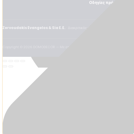
Οδηγίες πρόσβασης
Zervoudakis Evangelos & Sia E.E.
· Διακριτικός τίτλος: DomoDecor · Πραμά
Copyright ©
2026
DOMODECOR — Με επιφύλαξη παντός δικαιώματος.