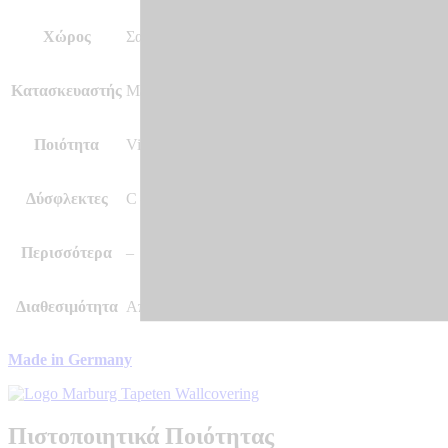
Χώρος
Σαλόνι Κρεβατοκάμαρα Κουζίνα και άλλοι χώροι
Κατασκευαστής
Marburg – Made in Germany
Ποιότητα
Vinyl, Vlies – Non Woven
Δύσφλεκτες
C – s1 d0
Περισσότερα
–
Διαθεσιμότητα
Αποστολή σε 7 – 10 μέρες
Made in Germany
Πιστοποιητικά Ποιότητας