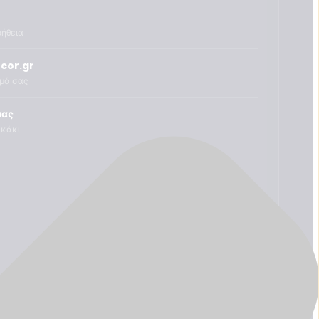
οήθεια
cor.gr
ημά σας
μας
υκάκι