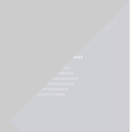
ΝΟΜΙΚΈΣ ΠΛΗΡΟΦΟΡΊΕΣ
Στοιχεία επιχείρησης
Όροι και Προϋποθέσεις
Δικαίωμα υπαναχώρησης
Έντυπο υπαναχώρησης
Πολιτική απορρήτου
Πολιτική Cookies