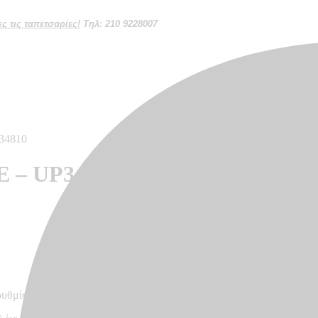
 τις ταπετσαρίες!
Τηλ: 210 9228007
34810
E – UP34810
ρυθμίσεων κάθε οθόνης