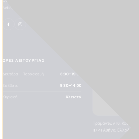
Οι τιμές και οι προσφορές του ηλεκτρονικού καταστήματος
ενδέχεται να διαφέρουν από εκείνες του φυσικού καταστήματος.
ΏΡΕΣ ΛΕΙΤΟΥΡΓΊΑΣ
ΤΟΠΟΘΕΣΊΑ
Δευτέρα – Παρασκευή
8:30–19:00
Σάββατο
9:30–14:00
Κυριακή
Κλειστά
Πραμάντων 16, Κουκάκι
117 41 Αθήνα, Ελλάδα