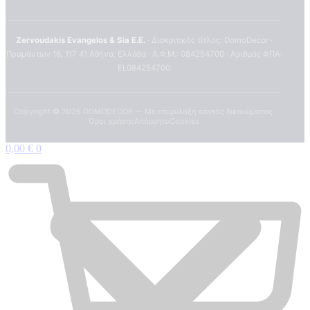
Zervoudakis Evangelos & Sia E.E.
· Διακριτικός τίτλος: DomoDecor ·
Πραμάντων 16, 117 41 Αθήνα, Ελλάδα · Α.Φ.Μ.: 084254700 · Αριθμός ΦΠΑ:
EL084254700
Copyright ©
2026
DOMODECOR — Με επιφύλαξη παντός δικαιώματος.
Όροι χρήσης
Απόρρητο
Cookies
0,00
€
0