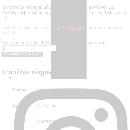
Ταπετσαρία Marburg, μάυρη καφέ, με σχέδιο, μοντέρνα, για
σαλόνι, κρεβατοκάμαρα, γραφείο – Made in Germany, 10,05 x 0,53
m
55,00
€
Original price was: 55,00 €.
49,50
€
Η τρέχουσα τιμή είναι:
49,50 €.
Ταπετσαρία τοίχου UP TO DATE - UP34817 ποσότητα
Προσθήκη Στο Καλάθι
Επιπλέον πληροφορίες
Χρώμα
Καφέ, Μαύρο
Σχέδιο
Με Σχέδιο
Στυλ
Μοντέρνο