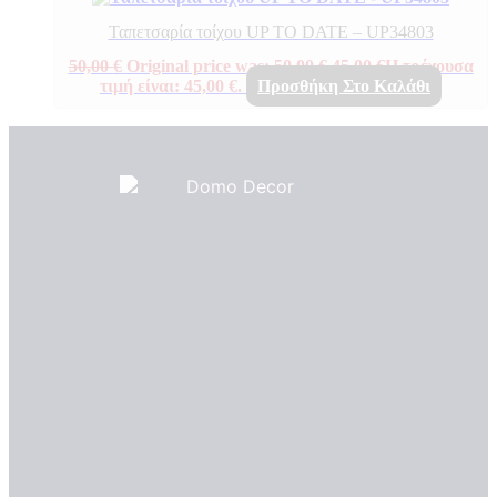
Ταπετσαρία τοίχου UP TO DATE – UP34803
50,00
€
Original price was: 50,00 €.
45,00
€
Η τρέχουσα
τιμή είναι: 45,00 €.
Προσθήκη Στο Καλάθι
Πιστοποιητικά ποιότητας
ΠΙΣΤΟΠΟΙΗΤΙΚΑ ΟΙΚΟΛΟΓΙΑΣ
ΒΡΑΒΕΙΑ
Η Εταιρεια