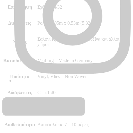
Επανάληψη
Σχέδιο 64/32
Διαστάσεις
Ρολό 10.05m x 0.53m (5.32m²)
Σαλόνι Κρεβατοκάμαρα Κουζίνα και άλλοι
Χώρος
χώροι
Κατασκευαστής
Marburg – Made in Germany
Ποιότητα
Vinyl, Vlies – Non Woven
Δύσφλεκτες
C – s1 d0
Περισσότερα
–
Διαθεσιμότητα
Αποστολή σε 7 – 10 μέρες