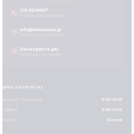
Τεχνογνωσια
210 9228007
Καλέστε μας για βοήθεια
info@domodecor.gr
Στείλτε μας το αίτημά σας
Επισκεφθείτε μας
Πραμάντων 16, Κουκάκι
ΏΡΕΣ ΛΕΙΤΟΥΡΓΊΑΣ
Δευτέρα – Παρασκευή
8:30–19:00
Σάββατο
9:30–14:00
Κυριακή
Κλειστά