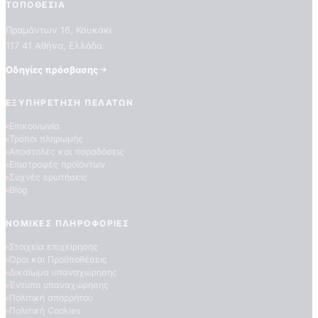
ΤΟΠΟΘΕΣΊΑ
Πραμάντων 16, Κουκάκι
117 41 Αθήνα, Ελλάδα
Οδηγίες πρόσβασης
ΕΞΥΠΗΡΈΤΗΣΗ ΠΕΛΑΤΏΝ
Επικοινωνία
Τρόποι πληρωμής
ΠΟΙΟΤΗΤΕΣ ΤΑΠΕΤΣΑΡΙΩΝ
Αποστολές και παραδόσεις
ΕΠΕΞΗΓΗΣΗ ΣΥΜΒΟΛΩΝ
Επιστροφές προϊόντων
Συχνές ερωτήσεις
Blog
ΝΟΜΙΚΈΣ ΠΛΗΡΟΦΟΡΊΕΣ
Στοιχεία επιχείρησης
Όροι και Προϋποθέσεις
Δικαίωμα υπαναχώρησης
Έντυπο υπαναχώρησης
Πολιτική απορρήτου
Πολιτική Cookies