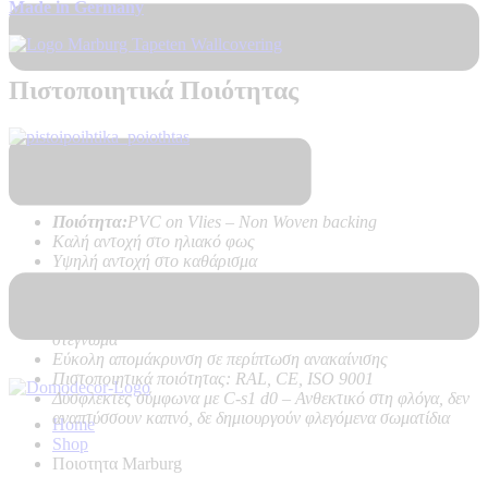
Made in Germany
Πιστοποιητικά Ποιότητας
Τεχνικά Χαρακτηριστικά Προϊόντος:
Ποιότητα:
PVC on Vlies – Non Woven backing
Καλή αντοχή στο ηλιακό φως
Υψηλή αντοχή στο καθάρισμα
Εύκολη τοποθέτηση χωρίς προβλήματα, με κόλλα μόνο στον
τοίχο
Δεν κάνει φούσκες, δεν ασκεί δυνάμεις στον τοίχο κατά το
στέγνωμα
Εύκολη απομάκρυνση σε περίπτωση ανακαίνισης
Πιστοποιητικά ποιότητας: RAL, CE, ISO 9001
Δύσφλεκτες σύμφωνα με C-s1 d0 –
Ανθεκτικό στη φλόγα, δεν
αναπτύσσουν καπνό, δε δημιουργούν φλεγόμενα σωματίδια
Home
Shop
Ποιοτητα Marburg