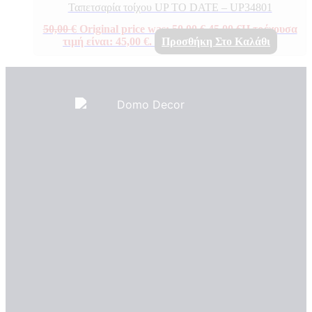
Ταπετσαρία τοίχου UP TO DATE – UP34801
50,00
€
Original price was: 50,00 €.
45,00
€
Η τρέχουσα
τιμή είναι: 45,00 €.
Προσθήκη Στο Καλάθι
Πιστοποιητικά ποιότητας
ΠΙΣΤΟΠΟΙΗΤΙΚΑ ΟΙΚΟΛΟΓΙΑΣ
ΒΡΑΒΕΙΑ
Η Εταιρεια