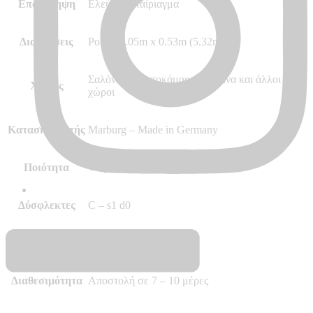
Επανάληψη
Ελεύθερο ταίριαγμα
Διαστάσεις
Ρολό 10.05m x 0.53m (5.32m²)
Σαλόνι Κρεβατοκάμαρα Κουζίνα και άλλοι
Χώρος
χώροι
Κατασκευαστής
Marburg – Made in Germany
Ποιότητα
Vinyl, Vlies – Non Woven
Δύσφλεκτες
C – s1 d0
Περισσότερα
–
Διαθεσιμότητα
Αποστολή σε 7 – 10 μέρες