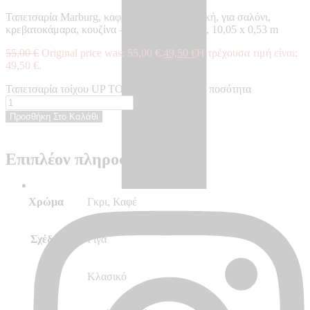
Ταπετσαρία Marburg, καφέ, γκρι, ριγέ, κλασική, για σαλόνι,
κρεβατοκάμαρα, κουζίνα – Made in Germany, 10,05 x 0,53 m
55,00
€
Original price was: 55,00 €.
49,50
€
Η τρέχουσα τιμή είναι:
49,50 €.
Ταπετσαρία τοίχου UP TO DATE - UP34822 ποσότητα
Προσθήκη Στο Καλάθι
Επιπλέον πληροφορίες
Χρώμα
Γκρι, Καφέ
Σχέδιο
Ρίγα
Στυλ
Κλασικό