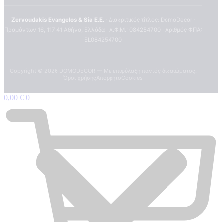
Zervoudakis Evangelos & Sia E.E.
· Διακριτικός τίτλος: DomoDecor ·
Πραμάντων 16, 117 41 Αθήνα, Ελλάδα · Α.Φ.Μ.: 084254700 · Αριθμός ΦΠΑ:
EL084254700
Copyright ©
2026
DOMODECOR — Με επιφύλαξη παντός δικαιώματος.
Όροι χρήσης
Απόρρητο
Cookies
0,00
€
0