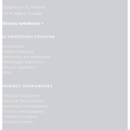
Πραμάντων 16, Κουκάκι
117 41 Αθήνα, Ελλάδα
Οδηγίες πρόσβασης
ΕΞΥΠΗΡΈΤΗΣΗ ΠΕΛΑΤΏΝ
Επικοινωνία
Τρόποι πληρωμής
Αποστολές και παραδόσεις
ΠΟΙΟΤΗΤΕΣ ΤΑΠΕΤΣΑΡΙΩΝ
Επιστροφές προϊόντων
ΕΠΕΞΗΓΗΣΗ ΣΥΜΒΟΛΩΝ
Συχνές ερωτήσεις
Blog
ΝΟΜΙΚΈΣ ΠΛΗΡΟΦΟΡΊΕΣ
Στοιχεία επιχείρησης
Όροι και Προϋποθέσεις
Δικαίωμα υπαναχώρησης
Έντυπο υπαναχώρησης
Πολιτική απορρήτου
Πολιτική Cookies