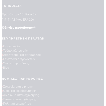
ΤΟΠΟΘΕΣΊΑ
Πραμάντων 16, Κουκάκι
117 41 Αθήνα, Ελλάδα
Οδηγίες πρόσβασης
ΕΞΥΠΗΡΈΤΗΣΗ ΠΕΛΑΤΏΝ
Επικοινωνία
ΠΟΙΟΤΗΤΕΣ ΤΑΠΕΤΣΑΡΙΩΝ
Τρόποι πληρωμής
ΕΠΕΞΗΓΗΣΗ ΣΥΜΒΟΛΩΝ
Αποστολές και παραδόσεις
Επιστροφές προϊόντων
Συχνές ερωτήσεις
Blog
ΝΟΜΙΚΈΣ ΠΛΗΡΟΦΟΡΊΕΣ
Στοιχεία επιχείρησης
Όροι και Προϋποθέσεις
Δικαίωμα υπαναχώρησης
Έντυπο υπαναχώρησης
Πολιτική απορρήτου