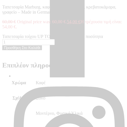
Ταπετσαρία Marburg, καφέ, ξύλο, για σαλόνι, κρεβατοκάμαρα,
γραφείο – Made in Germany, 10,05 x 0,53 m
60,00
€
Original price was: 60,00 €.
54,00
€
Η τρέχουσα τιμή είναι:
54,00 €.
Ταπετσαρία τοίχου UP TO DATE - UP34863 ποσότητα
Προσθήκη Στο Καλάθι
Επιπλέον πληροφορίες
Χρώμα
Καφέ
Σχέδιο
Ξύλο
Στυλ
Μοντέρνο, Φυσικά Υλικά