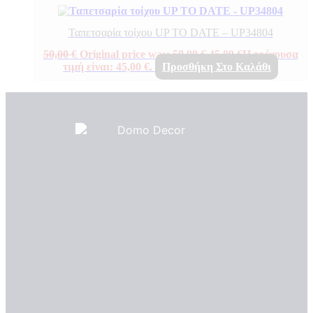
Ταπετσαρία τοίχου UP TO DATE – UP34804
50,00
€
Original price was: 50,00 €.
45,00
€
Η τρέχουσα
τιμή είναι: 45,00 €.
Προσθήκη Στο Καλάθι
Πιστοποιητικά ποιότητας
ΠΙΣΤΟΠΟΙΗΤΙΚΑ ΟΙΚΟΛΟΓΙΑΣ
ΒΡΑΒΕΙΑ
Η Εταιρεια