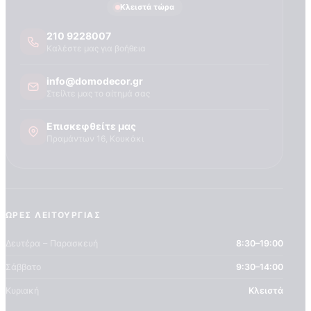
Τεχνογνωσια
Κλειστά τώρα
210 9228007
Καλέστε μας για βοήθεια
info@domodecor.gr
Στείλτε μας το αίτημά σας
Επισκεφθείτε μας
Πραμάντων 16, Κουκάκι
ΏΡΕΣ ΛΕΙΤΟΥΡΓΊΑΣ
Δευτέρα – Παρασκευή
8:30–19:00
Σάββατο
9:30–14:00
Κυριακή
Κλειστά