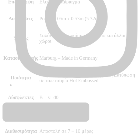
Επανάληψη
Ελεύθερο ταίριαγμα
Διαστάσεις
Ρολό 10.05m x 0.53m (5.32m²)
Σαλόνι Κρεβατοκάμαρα Γραφείο και άλλοι
Χώρος
χώροι
Κατασκευαστής
Marburg – Made in Germany
Vinyl, Vlies – Non Woven, Ψηφιακή Εκτύπωση
Ποιότητα
σε ταπετσαρία Hot Embossed
Δύσφλεκτες
B – s1 d0
Περισσότερα
–
Διαθεσιμότητα
Αποστολή σε 7 – 10 μέρες