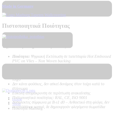
Made in Germany
Πιστοποιητικά Ποιότητας
Τεχνικά Χαρακτηριστικά Προϊόντος:
Ποιότητα:
Ψηφιακή Εκτύπωση σε ταπετσαρία Hot Embossed
PVC on Vlies – Non Woven backing
Καλή αντοχή στο ηλιακό φως
Υψηλή αντοχή στο καθάρισμα
Εύκολη τοποθέτηση χωρίς προβλήματα, με κόλλα μόνο στον
τοίχο
Δεν κάνει φούσκες, δεν ασκεί δυνάμεις στον τοίχο κατά το
στέγνωμα
Εύκολη απομάκρυνση σε περίπτωση ανακαίνισης
Πιστοποιητικά ποιότητας: RAL, CE, ISO 9001
Home
Δύσφλεκτες σύμφωνα με B-s1 d0 –
Ανθεκτικό στη φλόγα, δεν
Shop
αναπτύσσουν καπνό, δε δημιουργούν φλεγόμενα σωματίδια
Ποιοτητα Marburg