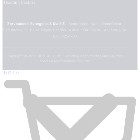
Πολιτική Cookies
Zervoudakis Evangelos & Sia E.E.
· Διακριτικός τίτλος: DomoDecor ·
Πραμάντων 16, 117 41 Αθήνα, Ελλάδα · Α.Φ.Μ.: 084254700 · Αριθμός ΦΠΑ:
EL084254700
Copyright ©
2026
DOMODECOR — Με επιφύλαξη παντός δικαιώματος.
Όροι χρήσης
Απόρρητο
Cookies
0,00
€
0