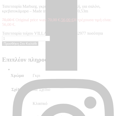
Ταπετσαρία Marburg, γκρι, με σχέδιο, κλασική, για σαλόνι,
κρεβατοκάμαρα – Made in Germany, 10,05 x 0,53m
70,00
€
Original price was: 70,00 €.
56,00
€
Η τρέχουσα τιμή είναι:
56,00 €.
Ταπετσαρία τοίχου VILLA ROMANA - VR32977 ποσότητα
Προσθήκη Στο Καλάθι
Επιπλέον πληροφορίες
Χρώμα
Γκρι
Σχέδιο
Με Σχέδιο
Στυλ
Κλασικό