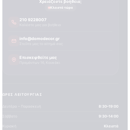
Τεχνογνωσια
Χρειάζεστε βοήθεια;
Κλειστά τώρα
210 9228007
Καλέστε μας για βοήθεια
info@domodecor.gr
Στείλτε μας το αίτημά σας
Επισκεφθείτε μας
Πραμάντων 16, Κουκάκι
ΏΡΕΣ ΛΕΙΤΟΥΡΓΊΑΣ
Δευτέρα – Παρασκευή
8:30–19:00
Σάββατο
9:30–14:00
Κυριακή
Κλειστά