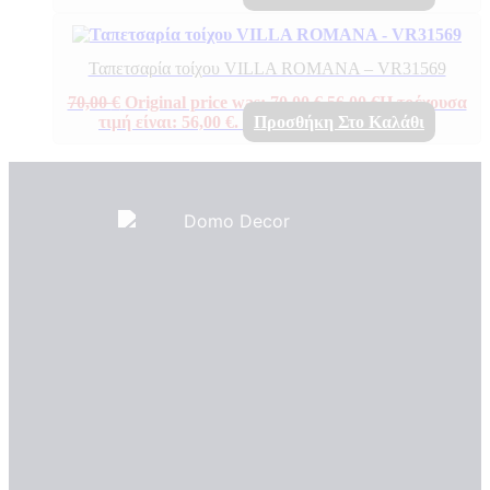
Ταπετσαρία τοίχου VILLA ROMANA – VR31569
70,00
€
Original price was: 70,00 €.
56,00
€
Η τρέχουσα
τιμή είναι: 56,00 €.
Προσθήκη Στο Καλάθι
Πιστοποιητικά ποιότητας
ΠΙΣΤΟΠΟΙΗΤΙΚΑ ΟΙΚΟΛΟΓΙΑΣ
ΒΡΑΒΕΙΑ
Η Εταιρεια