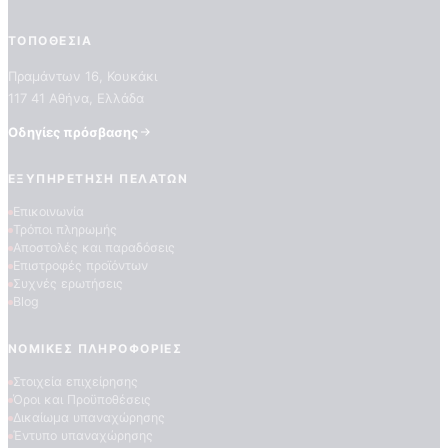
ΤΟΠΟΘΕΣΊΑ
Πραμάντων 16, Κουκάκι
117 41 Αθήνα, Ελλάδα
Οδηγίες πρόσβασης
ΕΞΥΠΗΡΈΤΗΣΗ ΠΕΛΑΤΏΝ
ΠΟΙΟΤΗΤΕΣ ΤΑΠΕΤΣΑΡΙΩΝ
Επικοινωνία
ΕΠΕΞΗΓΗΣΗ ΣΥΜΒΟΛΩΝ
Τρόποι πληρωμής
Αποστολές και παραδόσεις
Επιστροφές προϊόντων
Συχνές ερωτήσεις
Blog
ΝΟΜΙΚΈΣ ΠΛΗΡΟΦΟΡΊΕΣ
Στοιχεία επιχείρησης
Όροι και Προϋποθέσεις
Δικαίωμα υπαναχώρησης
Έντυπο υπαναχώρησης