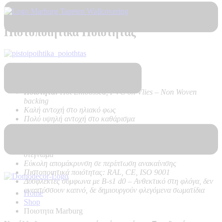
Πιστοποιητικά Ποιότητας
Τεχνικά Χαρακτηριστικά Προϊόντος:
Ποιότητα:
Hot Embossed, PVC on Vlies – Non Woven
backing
Καλή αντοχή στο ηλιακό φως
Πολύ υψηλή αντοχή στο καθάρισμα
Εύκολη τοποθέτηση χωρίς προβλήματα, με κόλλα μόνο στον
τοίχο
Δεν κάνει φούσκες, δεν ασκεί δυνάμεις στον τοίχο κατά το
στέγνωμα
Εύκολη απομάκρυνση σε περίπτωση ανακαίνισης
Πιστοποιητικά ποιότητας: RAL, CE, ISO 9001
Δύσφλεκτες σύμφωνα με B-s1 d0 –
Ανθεκτικό στη φλόγα, δεν
αναπτύσσουν καπνό, δε δημιουργούν φλεγόμενα σωματίδια
Home
Shop
Ποιοτητα Marburg