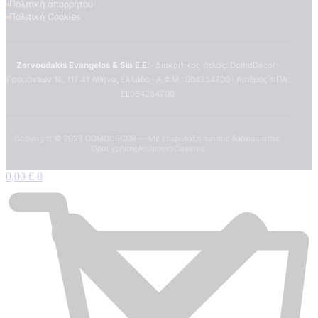
Πολιτική απορρήτου
Πολιτική Cookies
Zervoudakis Evangelos & Sia E.E.
· Διακριτικός τίτλος: DomoDecor ·
Πραμάντων 16, 117 41 Αθήνα, Ελλάδα · Α.Φ.Μ.: 084254700 · Αριθμός ΦΠΑ:
EL084254700
Copyright ©
2026
DOMODECOR — Με επιφύλαξη παντός δικαιώματος.
Όροι χρήσης
Απόρρητο
Cookies
0,00
€
0