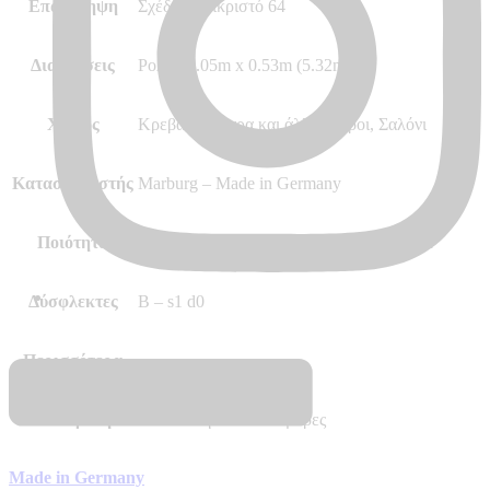
Επανάληψη
Σχέδιο αντικριστό 64
Διαστάσεις
Ρολό 10.05m x 0.53m (5.32m²)
Χώρος
Κρεβατοκάμαρα και άλλοι χώροι, Σαλόνι
Κατασκευαστής
Marburg – Made in Germany
Ποιότητα
Hot Embossed, Vinyl, Vlies – Non Woven
Δύσφλεκτες
B – s1 d0
Περισσότερα
–
Διαθεσιμότητα
Αποστολή σε 7 – 10 μέρες
Made in Germany