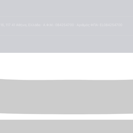
 16, 117 41 Αθήνα, Ελλάδα · Α.Φ.Μ.: 084254700 · Αριθμός ΦΠΑ: EL084254700