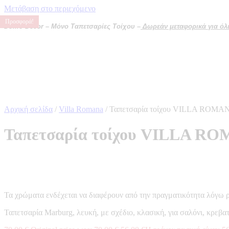
Μετάβαση στο περιεχόμενο
Προσφορά!
Προσφορά!
Προσφορά!
Προσφορά!
Domo Decor – Μόνο Ταπετσαρίες Τοίχου –
Δωρεάν μεταφορικά για όλες
Αρχική σελίδα
/
Villa Romana
/ Ταπετσαρία τοίχου VILLA ROMA
Ταπετσαρία τοίχου VILLA RO
Τα χρώματα ενδέχεται να διαφέρουν από την πραγματικότητα λόγω 
Ταπετσαρία Marburg, λευκή, με σχέδιο, κλασική, για σαλόνι, κρεβ