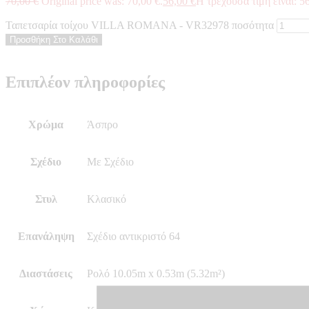
70,00
€
Original price was: 70,00 €.
56,00
€
Η τρέχουσα τιμή είναι: 56
Ταπετσαρία τοίχου VILLA ROMANA - VR32978 ποσότητα
Προσθήκη Στο Καλάθι
Επιπλέον πληροφορίες
Χρώμα
Άσπρο
Σχέδιο
Με Σχέδιο
Στυλ
Κλασικό
Επανάληψη
Σχέδιο αντικριστό 64
Διαστάσεις
Ρολό 10.05m x 0.53m (5.32m²)