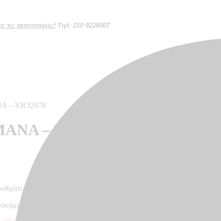
 τις ταπετσαρίες!
Τηλ: 210 9228007
NA – VR32978
MANA – VR32978
ρυθμίσεων κάθε οθόνης
ατοκάμαρα – Made in Germany, 10,05 x 0,53m