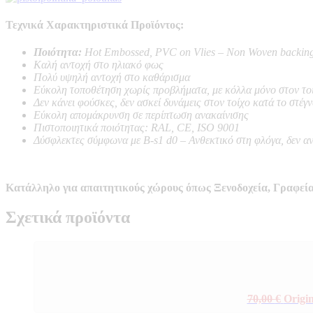
Τεχνικά Χαρακτηριστικά Προϊόντος:
Ποιότητα:
Hot Embossed, PVC on Vlies – Non Woven backin
Καλή αντοχή στο ηλιακό φως
Πολύ υψηλή αντοχή στο καθάρισμα
Εύκολη τοποθέτηση χωρίς προβλήματα, με κόλλα μόνο στον το
Δεν κάνει φούσκες, δεν ασκεί δυνάμεις στον τοίχο κατά το στέγ
Εύκολη απομάκρυνση σε περίπτωση ανακαίνισης
Πιστοποιητικά ποιότητας: RAL, CE, ISO 9001
Δύσφλεκτες σύμφωνα με B-s1 d0 –
Ανθεκτικό στη φλόγα, δεν α
Κατάλληλο για απαιτητικούς χώρους όπως Ξενοδοχεία, Γραφεία
Σχετικά προϊόντα
70,00
€
Origin