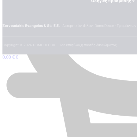
Οδηγίες πρόσβασης
Zervoudakis Evangelos & Sia E.E.
· Διακριτικός τίτλος: DomoDecor · Πραμάντων
Copyright ©
2026
DOMODECOR — Με επιφύλαξη παντός δικαιώματος.
0,00
€
0