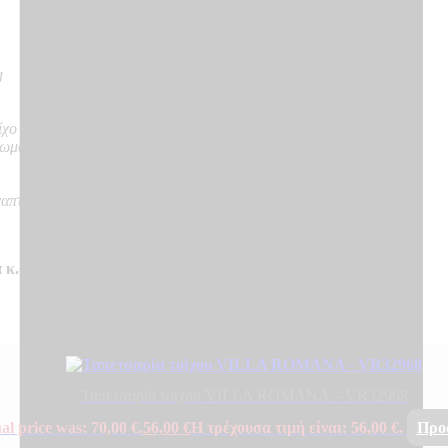
g
ίχο
νωμα
ναπτύσσουν καπνό, δε δημιουργούν φλεγόμενα σωματίδια
 κ.α.
Ταπετσαρία τοίχου VILLA ROMANA – VR32968
al price was: 70,00 €.
56,00
€
Η τρέχουσα τιμή είναι: 56,00 €.
Προ