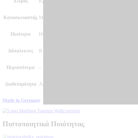
Χώρος
Κρεβατοκάμαρα και άλλοι χώροι, Σαλόνι
Κατασκευαστής
Marburg – Made in Germany
Ποιότητα
Hot Embossed, Vinyl, Vlies – Non Woven
Δύσφλεκτες
B – s1 d0
Περισσότερα
–
Διαθεσιμότητα
Αποστολή σε 7 – 10 μέρες
Made in Germany
Πιστοποιητικά Ποιότητας